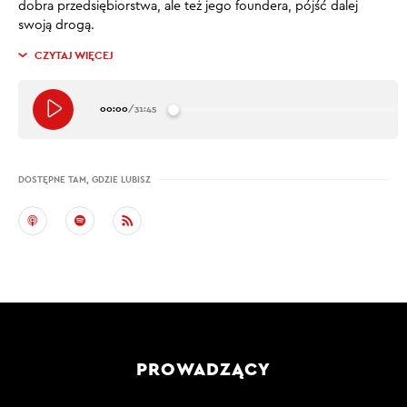
dobra przedsiębiorstwa, ale też jego foundera, pójść dalej
swoją drogą.
CZYTAJ WIĘCEJ
00:00
/
31:45
DOSTĘPNE TAM, GDZIE LUBISZ
PROWADZĄCY