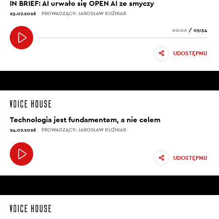
IN BRIEF: AI urwało się OPEN AI ze smyczy
25.07.2026
PROWADZĄCY: JAROSŁAW KUŹNIAR
00:00
/
05:54
UDOSTĘPNIJ
Technologia jest fundamentem, a nie celem
24.07.2026
PROWADZĄCY: JAROSŁAW KUŹNIAR
UDOSTĘPNIJ