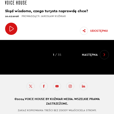
Skąd wiadomo, czego turysta naprawdę chce?
10.07.2026
PROWADZĄCY: JAROSŁAW KUŹNIAR
UDOSTĘPNIJ
1
/ 35
NASTĘPNA
©2024 VOICE HOUSE BY KUŹNIAR MEDIA. WSZELKIE PRAWA
ZASTRZEŻONE.
ZAKAZ KOPIOWANIA TREŚCI BEZ ZGODY WŁAŚCICIELA STRONY.