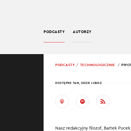
PODCASTY
AUTORZY
TECHNOLOGIA
POWRÓT
PODCASTY
TECHNOLOGICZNIE
PIVO
PROWADZĄCY:
BART
DOSTĘPNE TAM, GDZIE LUBISZ
PIVO
ZMAR
Jedyną stałą rze
Nasz redakcyjny filozof, Bartek Pucek