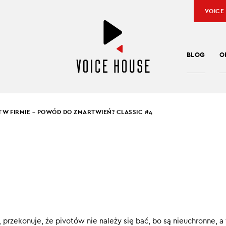
VOICE
BLOG
O
T W FIRMIE – POWÓD DO ZMARTWIEŃ? CLASSIC #4
EK PUCEK
,
JAROSŁAW KUŹNIAR
T W FIRMIE – POWÓD 
TWIEŃ? CLASSIC #4
czą w życiu jest zmiana – mawiał Heraklit z Efezu.
, przekonuje, że pivotów nie należy się bać, bo są nieuchronne, a