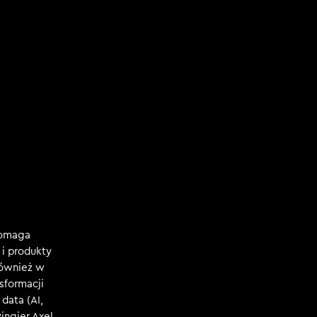
Pomaga
i produkty
również w
nsformacji
data (AI,
Ringier Axel