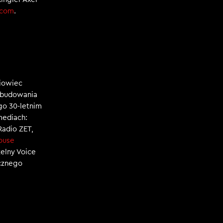
.com
.
niowiec
, budowania
ego 30-letnim
mediach:
 Radio ZET,
ouse
zelny Voice
ecznego