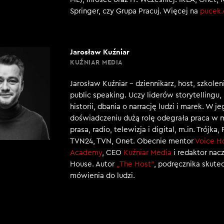
Springer, czy Grupa Pracuj. Więcej na
pucek
Jarosław Kuźniar
KUŹNIAR MEDIA
Jarosław Kuźniar – dziennikarz, host, szkole
public speaking. Uczy liderów storytellingu
historii, dbania o narrację ludzi i marek. W j
doświadczeniu dużą rolę odegrała praca w 
prasa, radio, telewizja i digital, m.in. Trójka,
TVN24, TVN, Onet. Obecnie mentor
Voice H
Academy
, CEO
Kuźniar Media
i redaktor nac
House. Autor
„The Host”
, podręcznika skut
mówienia do ludzi.