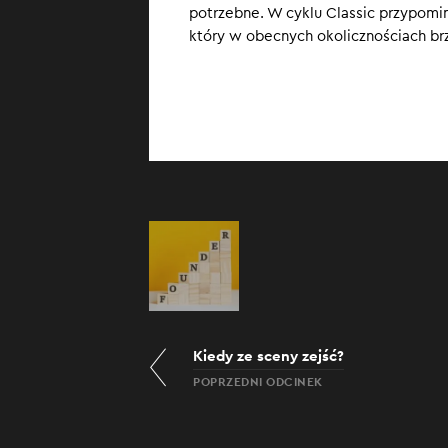
potrzebne. W cyklu Classic przypomi
który w obecnych okolicznościach br
Kiedy ze sceny zejść?
POPRZEDNI ODCINEK