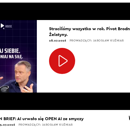
Straciliśmy wszystko w rok. Pivot Brod
Żelatyny.
28.07.2026
PROWADZĄCY: JAROSŁAW KUŹNIAR
IN BRIEF: AI urwało się OPEN AI ze smyczy
5.07.2026
PROWADZĄCY: JAROSŁAW KUŹNIAR