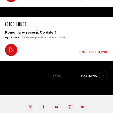
Rumunia w recesji. Co dalej?
03.06.2026
PROWADZĄCY: JAROSŁAW KUŹNIAR
UDOSTĘPNIJ
1
/ 34
NASTĘPNA