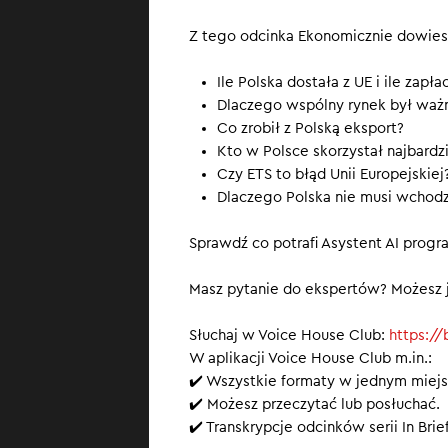
wszystkich kraj
Z tego odcinka Ekonomicznie dowiesz
największą korz
sześciokrotnie 
Ile Polska dostała z UE i ile zapła
milionów rodzin
Dlaczego wspólny rynek był ważni
państwo.
Co zrobił z Polską eksport?
Kto w Polsce skorzystał najbardz
SUBSKRYBUJ
, b
Czy ETS to błąd Unii Europejskiej
Dlaczego Polska nie musi wchodzi
Sprawdź co potr
http://ekonomic
Sprawdź co potrafi Asystent AI prog
Masz pytanie do ekspertów? Możesz j
Słuchaj w Voice House Club:
https:/
W aplikacji Voice House Club m.in.:
✔️ Wszystkie formaty w jednym miejs
✔️ Możesz przeczytać lub posłuchać.
✔️ Transkrypcje odcinków serii In Br