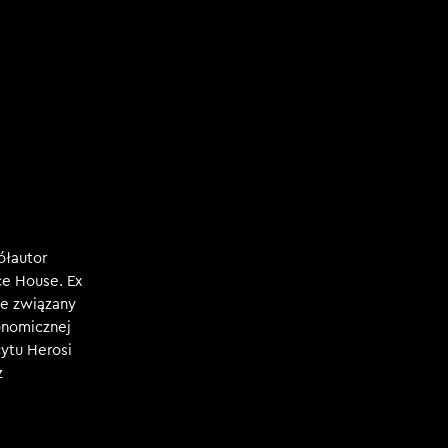
ółautor
e House. Ex
e związany
konomicznej
ytu Herosi
z