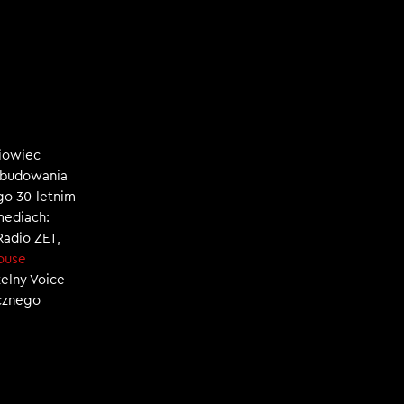
niowiec
, budowania
ego 30-letnim
mediach:
 Radio ZET,
ouse
zelny Voice
ecznego