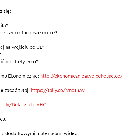
ów, które dołączyły do UE po 2000 roku. Ale to nie pieniądze są
 się:
yścią. To dostęp do wspólnego rynku, który pociągnął polski eks
w górę. To swoboda przemieszczania się ludzi, która zmieniła życ
ciła?
. I 10 lat reform przed wejściem do Unii, które zbudowały nowo
ejszy niż fundusze unijne?
iej na wejściu do UE?
y nie przegapić kolejnych odcinków.
?
ć do strefy euro?
afi Asystent AI programu Ekonomicznie:
znieai.voicehouse.co/
ramu Ekonomicznie:
http://ekonomicznieai.voicehouse.co/
e zadać tutaj:
https://tally.so/r/npJBAV
/bit.ly/Dolacz_do_VHC
cu.
ief z dodatkowymi materiałami wideo.