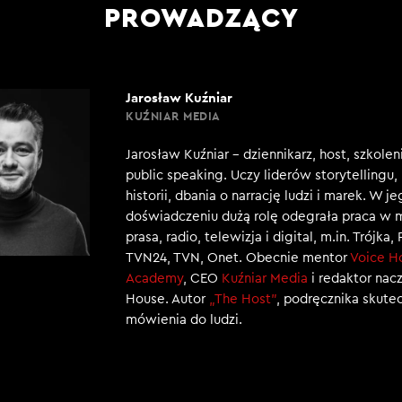
PROWADZĄCY
Jarosław Kuźniar
KUŹNIAR MEDIA
Jarosław Kuźniar – dziennikarz, host, szkole
public speaking. Uczy liderów storytellingu
historii, dbania o narrację ludzi i marek. W j
doświadczeniu dużą rolę odegrała praca w 
prasa, radio, telewizja i digital, m.in. Trójka,
TVN24, TVN, Onet. Obecnie mentor
Voice H
Academy
, CEO
Kuźniar Media
i redaktor nac
House. Autor
„The Host”
, podręcznika skut
mówienia do ludzi.