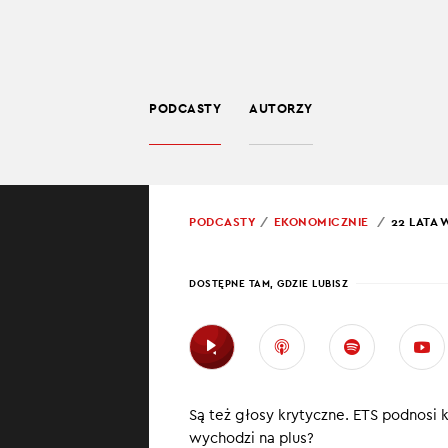
PODCASTY
AUTORZY
BIZNES
POWRÓT
PODCASTY
EKONOMICZNIE
22 LATA 
PROWADZĄCY:
JARO
DOSTĘPNE TAM, GDZIE LUBISZ
22 LA
POLS
Są też głosy krytyczne. ETS podnosi 
W tym odcinku 
wychodzi na plus?
lata Polski w Un