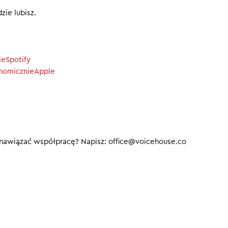
zie lubisz.
ieSpotify
onomicznieApple
 nawiązać współpracę? Napisz: office@voicehouse.co