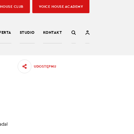
 HOUSE CLUB
VOICE HOUSE ACADEMY
FERTA
STUDIO
KONTAKT
UDOSTĘPNIJ
adal
wują 22
lans ze