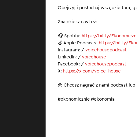
Obejrzyj i posłuchaj wszędzie tam, gd
Znajdziesz nas też:
🎧 Spotify:
https://bit.ly/Ekonomiczn
🍏 Apple Podcasts:
https://bit.ly/Ek
Instagram: /
voicehousepodcast
LinkedIn: /
voicehouse
Facebook: /
voicehousepodcast
X:
https://x.com/voice_house
📩 Chcesz nagrać z nami podcast lub
#ekonomicznie #ekonomia