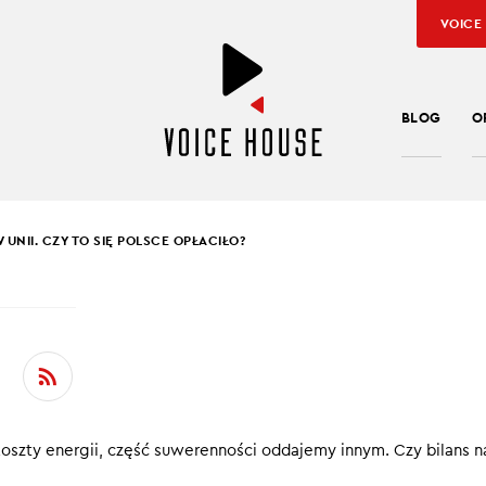
VOICE
BLOG
O
W UNII. CZY TO SIĘ POLSCE OPŁACIŁO?
SŁAW KUŹNIAR
TA W UNII. CZY TO SIĘ
CE OPŁACIŁO?
koszty energii, część suwerenności oddajemy innym. Czy bilans n
programu Ekonomicznie Jarosław Kuźniar i Rafał Hirsch podsumo
ii Europejskiej. 175 miliardów euro netto to największy dodatni bi