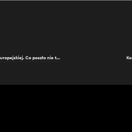
Węgry – najbiedniejszy kraj w Unii Europejskiej. Co poszło nie tak?
Ko