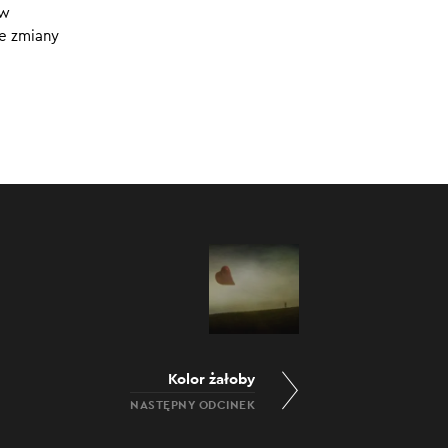
ów
0:00
/
23:34
te zmiany
Kolor żałoby
NASTĘPNY ODCINEK