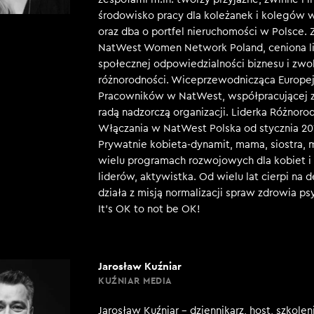
środowisko pracy dla koleżanek i kolegów
oraz dba o portfel nieruchomości w Polsce. 
NatWest Women Network Poland, ceniona l
społecznej odpowiedzialności biznesu i zwo
różnorodności. Wiceprzewodnicząca Europej
Pracowników w NatWest, współpracującej z
radą nadzorczą organizacji. Liderka Różnorod
Włączania w NatWest Polska od stycznia 20
Prywatnie kobieta-dynamit, mama, siostra,
wielu programach rozwojowych dla kobiet i 
liderów, aktywistka. Od wielu lat cierpi na d
działa z misją normalizacji spraw zdrowia p
It’s OK to not be OK!
Jarosław Kuźniar
KUŹNIAR MEDIA
Jarosław Kuźniar – dziennikarz, host, szkole