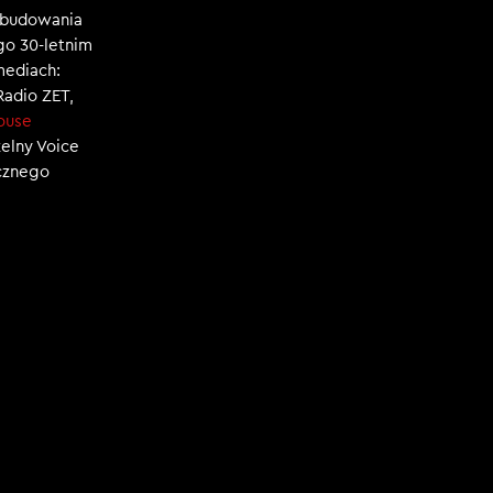
, budowania
ego 30-letnim
mediach:
 Radio ZET,
ouse
zelny Voice
ecznego