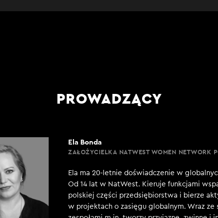
PROWADZĄCY
Ela Bonda
ZAŁOŻYCIELKA NATWEST WOMEN NETWORK 
Ela ma 20-letnie doświadczenie w globalnyc
Od 14 lat w NatWest. Kieruje funkcjami wspa
polskiej części przedsiębiorstwa i bierze ak
w projektach o zasięgu globalnym. Wraz ze
zespołami m.in. tworzy przyjazne, zwinne i 