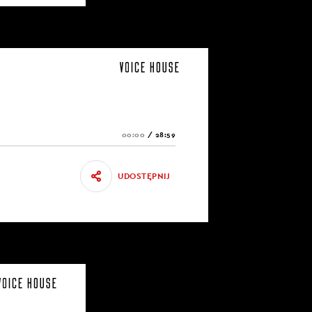
00:00
/
28:59
UDOSTĘPNIJ