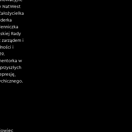
 w NatWest
Założycielka
iderka
lenniczka
skiej Rady
 zarządem i
ności i
19.
 mentorka w
przyszłych
epresję,
sychicznego.
niowiec