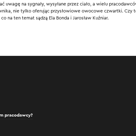
ać uwagę na sygnały, wysyłane przez ciało, a wielu pracodawc
0
wnika, nie tylko oferując przysłowiowe owocowe czwartki. Czy 
, co na ten temat sądzą Ela Bonda i Jarosław Kuźniar.
iem pracodawcy?