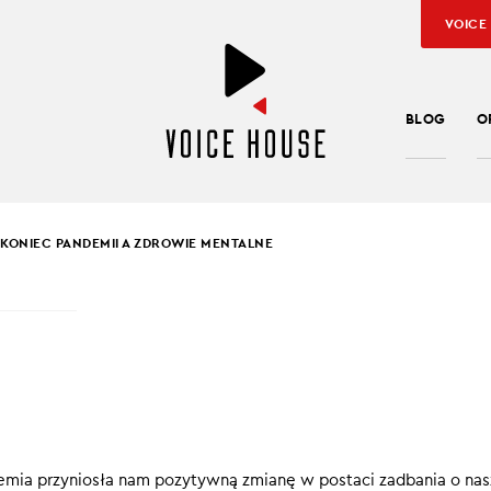
VOICE
BLOG
O
KONIEC PANDEMII A ZDROWIE MENTALNE
BONDA
,
JAROSŁAW KUŹNIAR
EC PANDEMII A ZDROW
ALNE
oliczny koniec pandemii w Polsce. Czy po dwóch latach można j
mia przyniosła nam pozytywną zmianę w postaci zadbania o nas
wyrzucić z naszych głów?