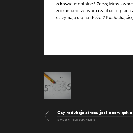
zdrowie mentalne? Zaczęliśmy zwrac
zrozumiało, że warto zadbać o praco
utrzymają się na dłużej? Posłuchajcie
Czy redukcja stresu jest obowiązk
POPRZEDNI ODCINEK