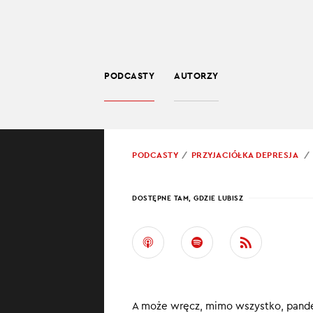
PODCASTY
AUTORZY
PSYCHOLOGIA
POWRÓT
PODCASTY
PRZYJACIÓŁKA DEPRESJA
PROWADZĄCY:
ELA 
DOSTĘPNE TAM, GDZIE LUBISZ
KONI
MENT
16 maja to symb
A może wręcz, mimo wszystko, pande
automatycznie 