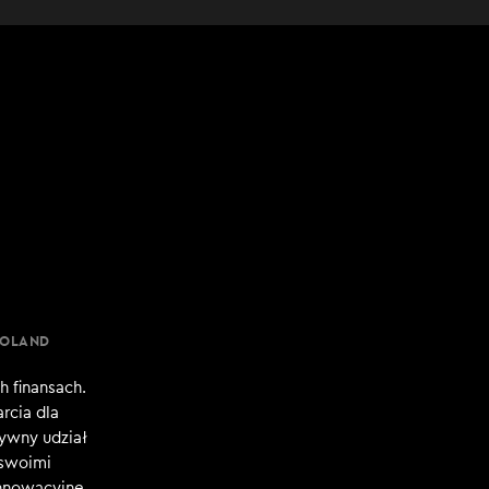
POLAND
h finansach.
rcia dla
tywny udział
 swoimi
innowacyjne