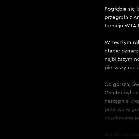
Pogłębia się 
przegrała z Am
turnieju WTA 
W zeszłym rok
etapie oznacz
najbliższym n
pierwszy raz 
Co gorsza, Św
Ostatni był z
następnie kł
przerwa w grz
oczekiwana po
Najbliższy sp