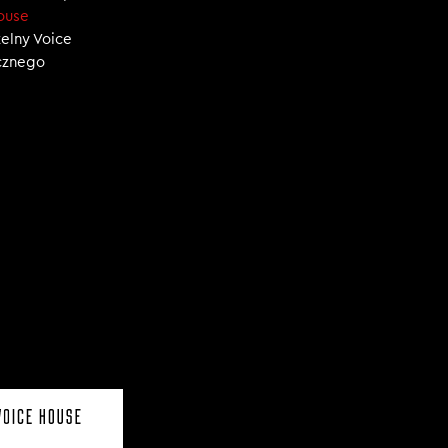
ouse
zelny Voice
ecznego