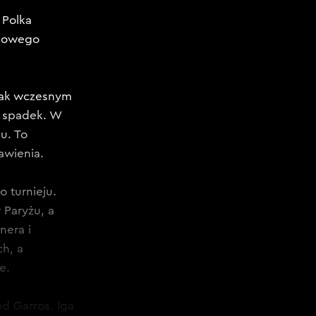
 Polka
nisowego
 tak wczesnym
i spadek. W
u. To
awienia.
 turnieju.
 Paryżu, a
nera i
ch, a
e.
d Garros. Iga