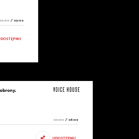
00:00
/
05:02
UDOSTĘPNIJ
 obrony.
00:00
/
06:09
UDOSTĘPNIJ