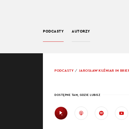
PODCASTY
AUTORZY
SPOŁECZEŃSTWO
POWRÓT
PODCASTY
JAROSŁAW KUŹNIAR IN BRIE
PROWADZĄCY:
JARO
KRYZ
DOSTĘPNE TAM, GDZIE LUBISZ
Iga Światek
Sezon życia
Real Madryt