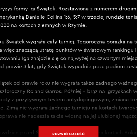
kryzys formy Igi Świątek. Rozstawiona z numerem drugim
erykanką Danielle Collins 1:6, 5:7 w trzeciej rundzie te
1000 na kortach ziemnych w Rzymie.
u Świątek wygrała cały turniej. Tegoroczna porażka na
a więc znaczącą utratę punktów w światowym rankingu 
otowaniu Iga znajdzie się co najwyżej na czwartym miejsc
od prawie 3 lat, gdy Świątek wypadnie poza podium zest
iątek od prawie roku nie wygrała także żadnego ważnego
eszłoroczny Roland Garros. Później – brąz na igrzyskach w
opoty z pozytywnym testem antydopingowym, zmiana tre
e. Zimą nie wygrała żadnego turnieju na kortach twardy
prawa nie nadeszła także wiosną na jej ulubionej mączc
rawdzian przed Świątek pod koniec maja na kortach Rolan
ROZWIŃ CAŁOŚĆ