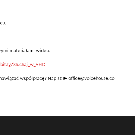
cu.
wymi materiałami wideo.
/bit.ly/Sluchaj_w_VHC
b nawiązać współpracę? Napisz ► office@voicehouse.co