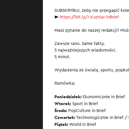
Transkrypcja
SUBSKRYBUJ, żeby nie przegapić kol
►
https://bit.ly/J-Kuzniar-inBrief
Masz pytanie do naszej redakcji? Może
Zawsze rano. Same fakty.
5 najważniejszych wiadomości.
5 minut.
Wydarzenia ze świata, sportu, popkult
Ramówka:
Poniedziałek:
Ekonomicznie in Brief
Wtorek:
Sport in Brief
Środa:
PopCulture in Brief
Czwartek:
Technologicznie in Brief / 
Piątek:
World in Brief