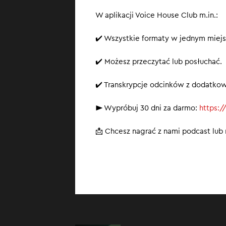
W aplikacji Voice House Club m.in.:
✔️ Wszystkie formaty w jednym miejs
✔️ Możesz przeczytać lub posłuchać.
✔️ Transkrypcje odcinków z dodatko
► Wypróbuj 30 dni za darmo:
https:/
📩 Chcesz nagrać z nami podcast lu