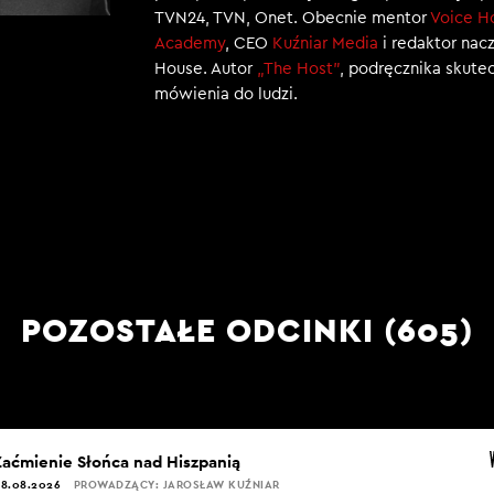
TVN24, TVN, Onet. Obecnie mentor
Voice H
Academy
, CEO
Kuźniar Media
i redaktor nac
House. Autor
„The Host”
, podręcznika skut
mówienia do ludzi.
POZOSTAŁE ODCINKI (605)
Zaćmienie Słońca nad Hiszpanią
8.08.2026
PROWADZĄCY: JAROSŁAW KUŹNIAR