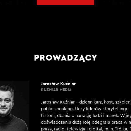
zy od 4 lat zacznie jednak zawody w Paryżu nie jako turn
AJ TRANSKRYPCJĘ CAŁEGO ODCINKA W KLUBIE
PROWADZĄCY
Jarosław Kuźniar
KUŹNIAR MEDIA
Jarosław Kuźniar – dziennikarz, host, szkole
public speaking. Uczy liderów storytellingu
historii, dbania o narrację ludzi i marek. W j
doświadczeniu dużą rolę odegrała praca w 
prasa, radio, telewizja i digital, m.in. Trójka,