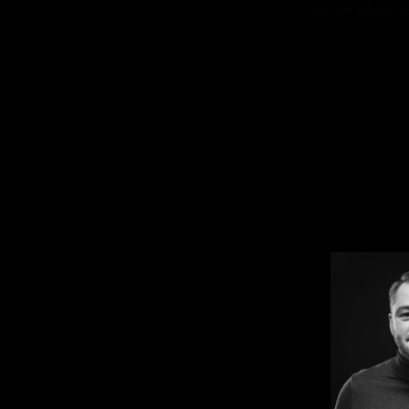
po raz pierws
jedynka.
PRZECZYT