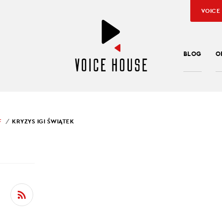
VOICE
BLOG
O
F
KRYZYS IGI ŚWIĄTEK
SŁAW KUŹNIAR
YS IGI ŚWIĄTEK
 odpadła z turnieju w Rzymie
 Ewy Pajor
 zmienia trenera