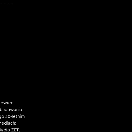
iejowa
niowiec
, budowania
ego 30-letnim
mediach:
 Radio ZET,