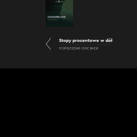
Stopy procentowe w dół
POPRZEDNI ODCINEK