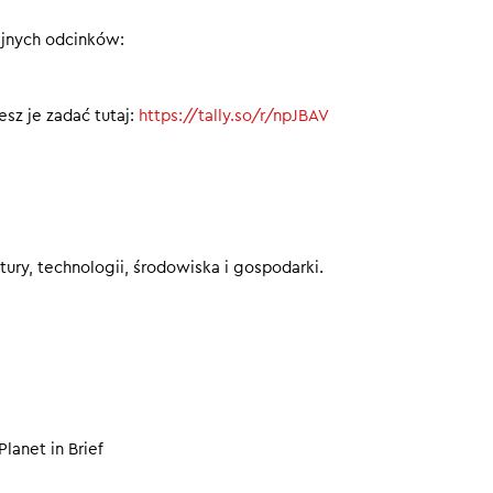
ejnych odcinków:
00
sz je zadać tutaj:
https://tally.so/r/npJBAV
ury, technologii, środowiska i gospodarki.
Planet in Brief