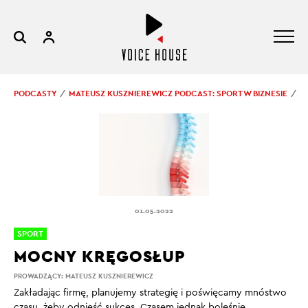
PODCASTY
MATEUSZ KUSZNIEREWICZ PODCAST: SPORT W BIZNESIE
M
01.05.2022
SPORT
MOCNY KRĘGOSŁUP
PROWADZĄCY:
MATEUSZ KUSZNIEREWICZ
Zakładając firmę, planujemy strategię i poświęcamy mnóstwo
czasu, żeby odnieść sukces. Czasem jednak boleśnie