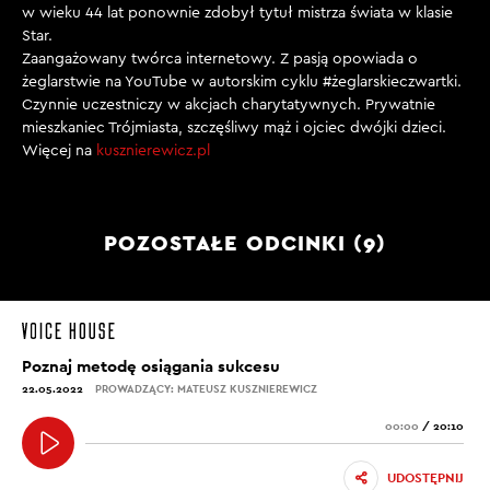
w wieku 44 lat ponownie zdobył tytuł mistrza świata w klasie
Star.
Zaangażowany twórca internetowy. Z pasją opowiada o
żeglarstwie na YouTube w autorskim cyklu #żeglarskieczwartki.
Czynnie uczestniczy w akcjach charytatywnych. Prywatnie
mieszkaniec Trójmiasta, szczęśliwy mąż i ojciec dwójki dzieci.
Więcej na
kusznierewicz.pl
POZOSTAŁE ODCINKI (9)
Poznaj metodę osiągania sukcesu
22.05.2022
PROWADZĄCY: MATEUSZ KUSZNIEREWICZ
00:00
/
20:10
UDOSTĘPNIJ