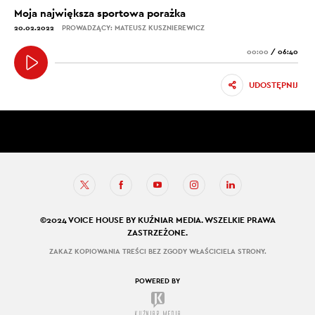
Moja największa sportowa porażka
20.02.2022
PROWADZĄCY: MATEUSZ KUSZNIEREWICZ
00:00
/
06:40
UDOSTĘPNIJ
©2024 VOICE HOUSE BY KUŹNIAR MEDIA. WSZELKIE PRAWA
ZASTRZEŻONE.
ZAKAZ KOPIOWANIA TREŚCI BEZ ZGODY WŁAŚCICIELA STRONY.
POWERED BY