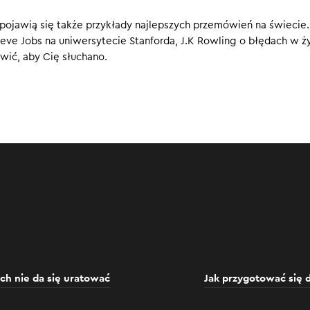
jlepszych, omawiają mówców doskonałych.
ojawią się także przykłady najlepszych przemówień na świecie.
0
ve Jobs na uniwersytecie Stanforda, J.K Rowling o błędach w ży
ówić, aby Cię słuchano.
ych nie da się uratować
Jak przygotować się 