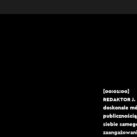
[00:01:00]
REDAKTOR J. K
doskonale mó
publicznością
siebie samego
zaangażowani