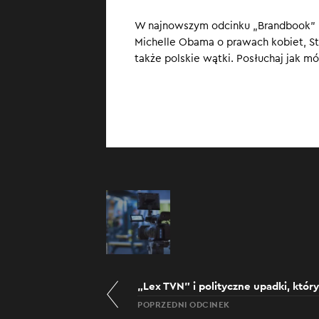
przykładzie na
W najnowszym odcinku „Brandbook” p
Michelle Obama o prawach kobiet, Ste
także polskie wątki. Posłuchaj jak m
„Lex TVN” i polityczne upadki, któr
POPRZEDNI ODCINEK