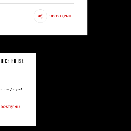
 Ronald
inie, zostało
UDOSTĘPNIJ
ł mojej
00:00
/
04:28
 4 tomy:
a Reagana.
UDOSTĘPNIJ
ele osób
„Ronald Reagan
aństwu