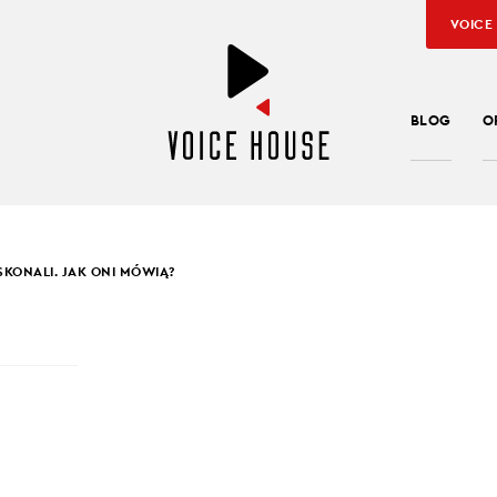
VOICE
BLOG
O
ONALI. JAK ONI MÓWIĄ?
LINA HYTREK-PROSIECKA
,
JAROSŁAW KUŹNIAR
Y DOSKONALI. JAK ON
Ą?
a, retoryka, oratorskie umiejętności. Dobry mówca potrafi mówić
łuchać. Jak oni to robią? Karolina Hytrek-Prosiecka i Jarosław Kuź