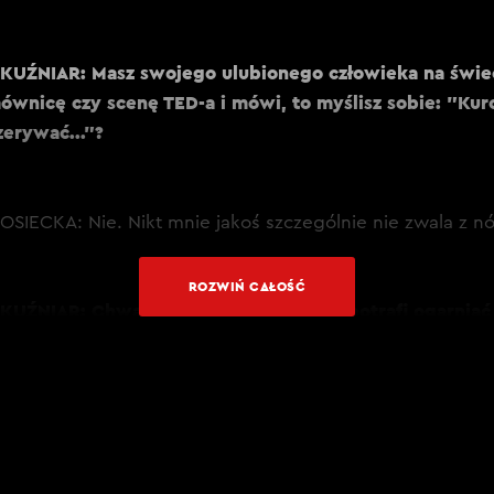
KUŹNIAR: Masz swojego ulubionego człowieka na świec
wnicę czy scenę TED-a i mówi, to myślisz sobie: "Kurc
erywać..."?
SIECKA: Nie. Nikt mnie jakoś szczególnie nie zwala z n
ROZWIŃ CAŁOŚĆ
UŹNIAR: Chwaliłaś Donalda Tuska, że potrafi ogarniać
OSIECKA: Tak. Uważam, że jest świetnym mówcą – ale t
ą jest Jarosław Kaczyński.