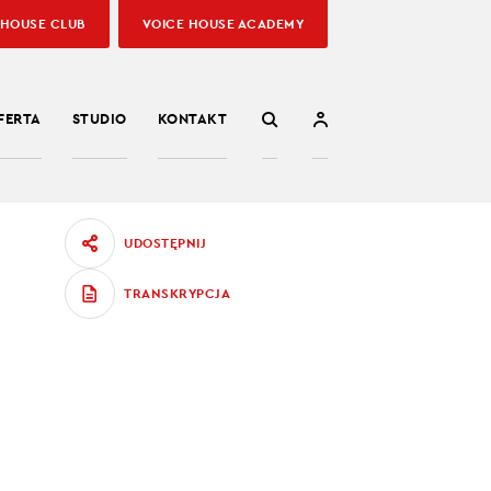
 HOUSE CLUB
VOICE HOUSE ACADEMY
FERTA
STUDIO
KONTAKT
UDOSTĘPNIJ
TRANSKRYPCJA
I
 tak, że
niar, na