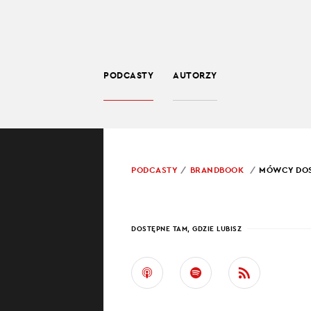
PODCASTY
AUTORZY
BIZNES
POWRÓT
PODCASTY
BRANDBOOK
MÓWCY DOSK
PROWADZĄCY:
KARO
MÓWC
DOSTĘPNE TAM, GDZIE LUBISZ
MÓWI
Ważna jest pauz
ludzie chcą go s