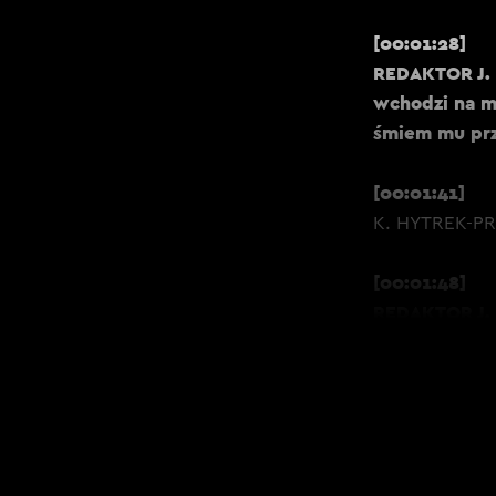
[00:01:28]
REDAKTOR J. 
wchodzi na mó
śmiem mu prz
[00:01:41]
K. HYTREK-PRO
[00:01:48]
REDAKTOR J. K
[00:01:50]
K. HYTREK-PR
świetnym mówc
[00:01:57]