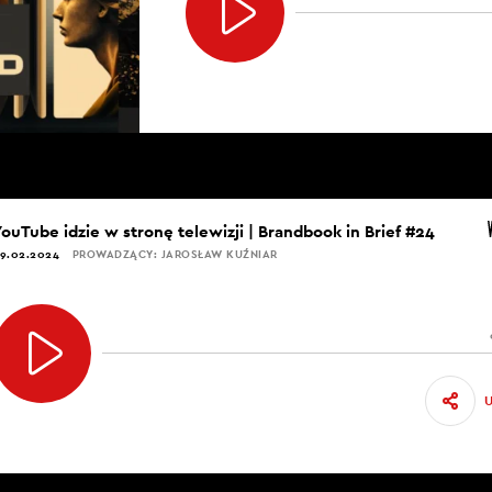
 z najlepszych mówców i storytellerów na świecie jest
pienie, które on miał pod Bramą Brandenburską w Berl
omiast zostało przez niego świetnie odegrane.
SIECKA: Przyniosłam kolejną książkę, dzisiaj w ogóle pó
yniosłam.
YouTube idzie w stronę telewizji | Brandbook in Brief #24
9.02.2024
PROWADZĄCY: JAROSŁAW KUŹNIAR
KUŹNIAR: Jak pięknie pozaznaczane.
SIECKA: Fantastyczne wydanie Polityki sprzed wielu lat,
 historii”. Między innymi zaznaczyłam sobie też Ronald
 samej wypowiedzi też jest szalenie istotne i pewnie wi
a warsztatu, więc myślę, że o tym też trochę powiemy. 
a, brytyjska Izba Gmin, 8 czerwca 1983 rok”. Ja bardzo p