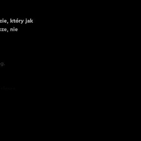
ie, który jak
ze, nie
óg.
 słowa.
ak samo