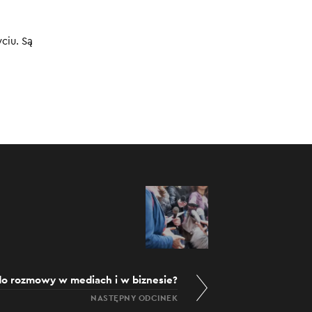
07.09.2021
0:00
/
47:55
ciu. Są
do rozmowy w mediach i w biznesie?
NASTĘPNY ODCINEK