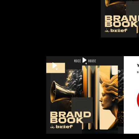
niego jednym
Reagan. Wystą
napisane, nat
[00:05:50]
K. HYTREK-PRO
biblioteki prz
[00:05:54]
2
REDAKTOR J. 
[00:05:56]
K. HYTREK-PRO
„Wielkie mowy
Konstruowanie
słucha nas dl
o imperium zł