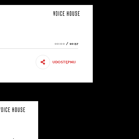
00:00
/
20:37
UDOSTĘPNIJ