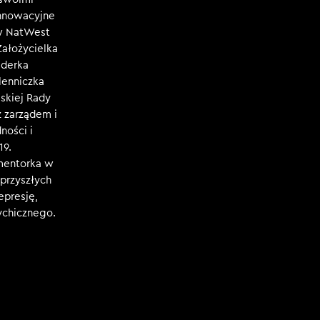
innowacyjne
 w NatWest
Założycielka
iderka
lenniczka
skiej Rady
 zarządem i
ności i
19.
 mentorka w
przyszłych
epresję,
sychicznego.