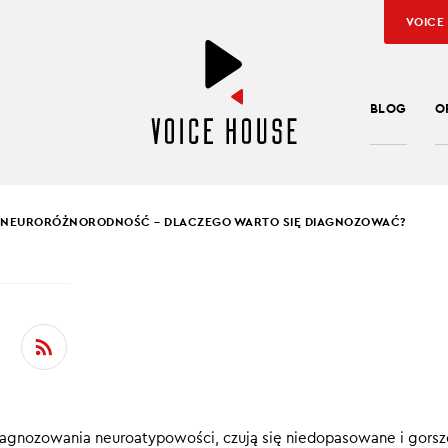
VOICE
BLOG
O
NEURORÓŻNORODNOŚĆ – DLACZEGO WARTO SIĘ DIAGNOZOWAĆ?
BONDA
ORÓŻNORODNOŚĆ –
ZEGO WARTO SIĘ
NOZOWAĆ?
iagnozowania neuroatypowości, czują się niedopasowane i gorsz