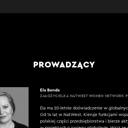
PROWADZĄCY
Ela Bonda
ZAŁOŻYCIELKA NATWEST WOMEN NETWORK 
Ela ma 20-letnie doświadczenie w globalnyc
Od 14 lat w NatWest. Kieruje funkcjami wspa
polskiej części przedsiębiorstwa i bierze ak
w projektach o zasięgu globalnym. Wraz ze