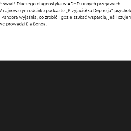
ć świat! Dlaczego diagnostyka w ADHD i innych przejawach
jątkowe konstrukcje. Na torze śmigają i błyszczą, osiągając wynik
W najnowszym odcinku podcastu „Przyjaciółka Depresja” psychol
a zwyczajnych samochodów. Gdyby jednak jechać nimi po autostr
andora wyjaśnia, co zrobić i gdzie szukać wsparcia, jeśli czuje
i wertep wyrzuca je w powietrze. Podobnie jest z osobami z
wę prowadzi Ela Bonda.
ścią.
00