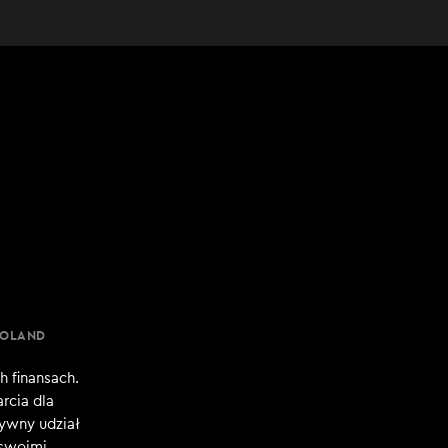
POLAND
h finansach.
rcia dla
tywny udział
 swoimi