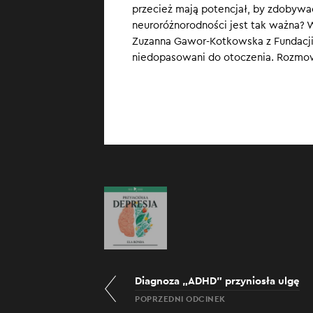
przecież mają potencjał, by zdobywa
Bolidy F1 to wy
neuroróżnorodności jest tak ważna? 
niedostępne dl
Zuzanna Gawor-Kotkowska z Fundacji P
każdy kamyczek 
niedopasowani do otoczenia. Rozmo
neuroróżnorodno
Diagnoza „ADHD” przyniosła ulgę
POPRZEDNI ODCINEK