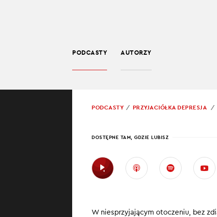
PODCASTY
AUTORZY
PSYCHOLOGIA
POWRÓT
PODCASTY
PRZYJACIÓŁKA DEPRESJA
PROWADZĄCY:
ELA 
DOSTĘPNE TAM, GDZIE LUBISZ
NEUR
DLAC
DIAG
W niesprzyjającym otoczeniu, bez zd