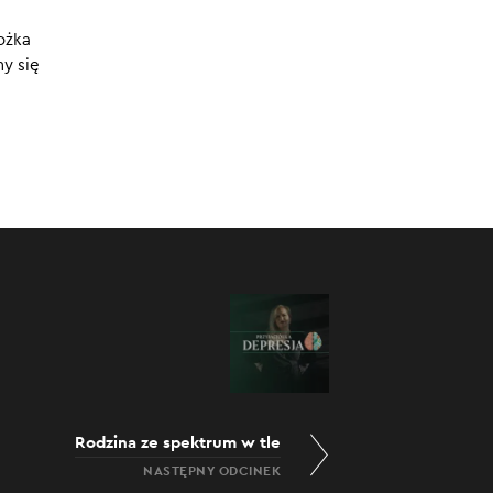
i
.
18.11.2022
40 MIN
ożka
adzie,
my się
:00
/
40:25
Rodzina ze spektrum w tle
NASTĘPNY ODCINEK