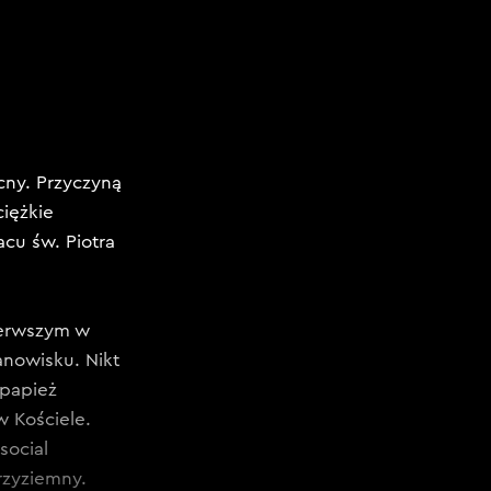
cny. Przyczyną
iężkie
acu św. Piotra
pierwszym w
anowisku. Nikt
 papież
w Kościele.
social
rzyziemny.