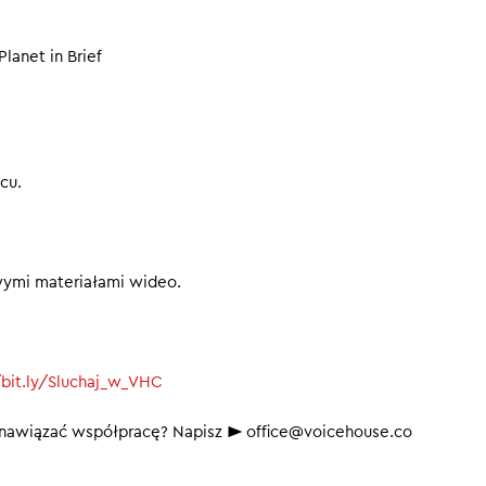
Planet in Brief
cu.
wymi materiałami wideo.
/bit.ly/Sluchaj_w_VHC
b nawiązać współpracę? Napisz ► office@voicehouse.co