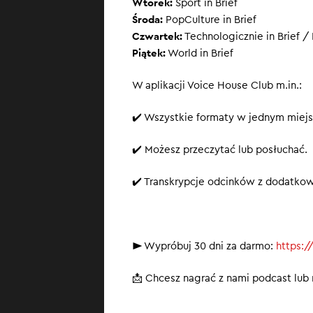
Wtorek:
Sport in Brief
Środa:
PopCulture in Brief
Czwartek:
Technologicznie in Brief / 
Piątek:
World in Brief
W aplikacji Voice House Club m.in.:
✔️ Wszystkie formaty w jednym miejs
✔️ Możesz przeczytać lub posłuchać.
✔️ Transkrypcje odcinków z dodatko
► Wypróbuj 30 dni za darmo:
https:/
📩 Chcesz nagrać z nami podcast lu