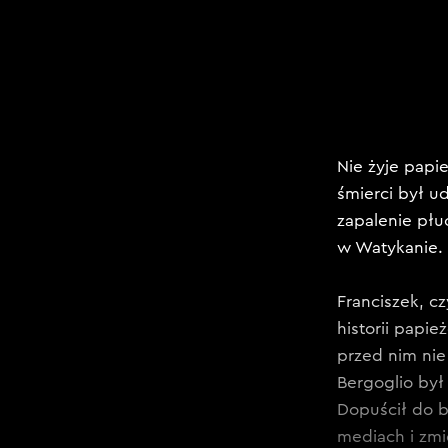
Nie żyje papi
śmierci był u
zapalenie płu
w Watykanie.
Franciszek, cz
historii papi
przed nim nie
Bergoglio był
Dopuścił do b
mediach i zmi