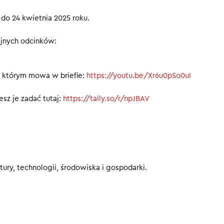
do 24 kwietnia 2025 roku.
ejnych odcinków:
00
o którym mowa w briefie:
https://youtu.be/Xr6u0pSo0uI
sz je zadać tutaj:
https://tally.so/r/npJBAV
ury, technologii, środowiska i gospodarki.