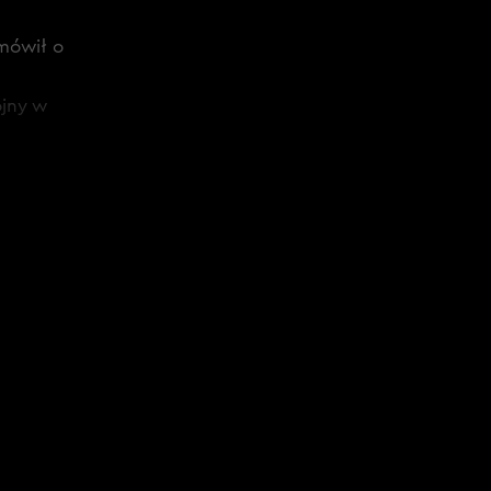
 mówił o
ojny w
kardynałów z