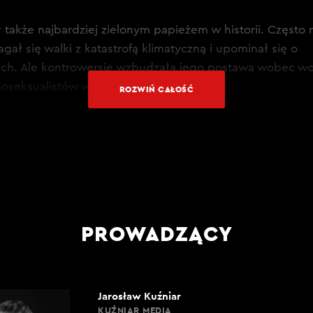
ł także najbardziej zielonym papieżem w historii. Często
gał się walki z katastrofą klimatyczną i upominał się o
ych. Ale kontrowersje wzbudzała jego postawa wobec w
moseksualistów w Kościele.
ROZWIŃ CAŁOŚĆ
ch kandydatów na następców Franciszka wymienia się 
er i Włoch. Nowego papieża poznamy w maju.
AJ TRANSKRYPCJĘ CAŁEGO ODCINKA W KLUBIE
PROWADZĄCY
Jarosław Kuźniar
KUŹNIAR MEDIA