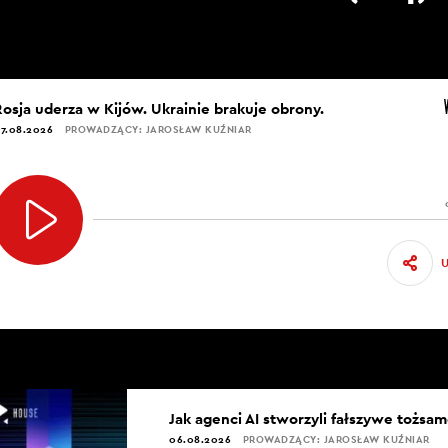
Rosja uderza w Kijów. Ukrainie brakuje obrony.
7.08.2026
PROWADZĄCY: JAROSŁAW KUŹNIAR
Jak agenci AI stworzyli fałszywe tożsam
06.08.2026
PROWADZĄCY: JAROSŁAW KUŹNIAR