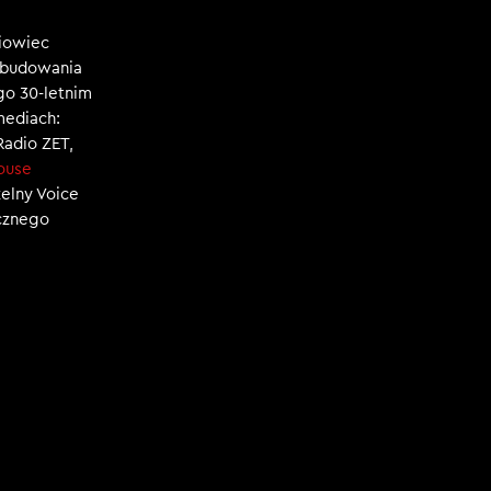
niowiec
, budowania
ego 30-letnim
mediach:
 Radio ZET,
ouse
zelny Voice
ecznego