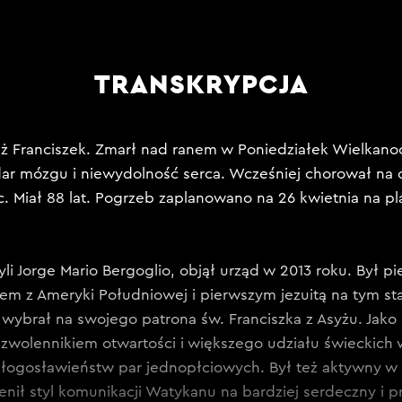
TRANSKRYPCJA
eż Franciszek. Zmarł nad ranem w Poniedziałek Wielkano
dar mózgu i niewydolność serca. Wcześniej chorował na c
c. Miał 88 lat. Pogrzeb zaplanowano na 26 kwietnia na pl
yli Jorge Mario Bergoglio, objął urząd w 2013 roku. Był 
eżem z Ameryki Południowej i pierwszym jezuitą na tym st
 wybrał na swojego patrona św. Franciszka z Asyżu. Jako
 zwolennikiem otwartości i większego udziału świeckich 
łogosławieństw par jednopłciowych. Był też aktywny w 
enił styl komunikacji Watykanu na bardziej serdeczny i p