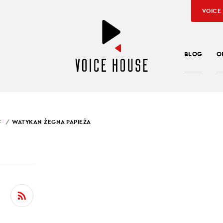
VOICE
BLOG
O
F
WATYKAN ŻEGNA PAPIEŻA
SŁAW KUŹNIAR
KAN ŻEGNA PAPIEŻA
iszek nie żyje. Miał 88 lat
ny osiągnięcia pokoju w Ukrainie
ja chcą zbudować elektrownię jądrową na Księżycu