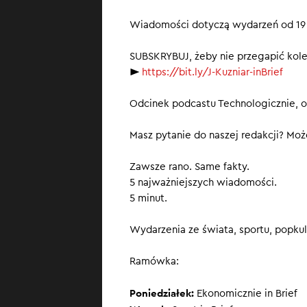
►
Transkrypcja
Wiadomości dotyczą wydarzeń od 19 
SUBSKRYBUJ, żeby nie przegapić kol
►
https://bit.ly/J-Kuzniar-inBrief
Odcinek podcastu Technologicznie, 
Masz pytanie do naszej redakcji? Może
Zawsze rano. Same fakty.
5 najważniejszych wiadomości.
5 minut.
Wydarzenia ze świata, sportu, popkult
Ramówka:
Poniedziałek:
Ekonomicznie in Brief