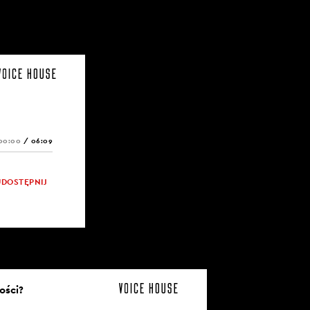
00:00
/
06:09
UDOSTĘPNIJ
ości?