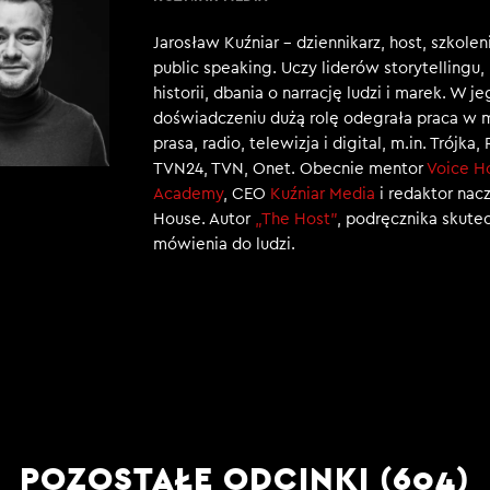
Jarosław Kuźniar – dziennikarz, host, szkole
public speaking. Uczy liderów storytellingu
historii, dbania o narrację ludzi i marek. W j
doświadczeniu dużą rolę odegrała praca w 
prasa, radio, telewizja i digital, m.in. Trójka,
TVN24, TVN, Onet. Obecnie mentor
Voice H
Academy
, CEO
Kuźniar Media
i redaktor nac
House. Autor
„The Host”
, podręcznika skut
mówienia do ludzi.
POZOSTAŁE ODCINKI (604)