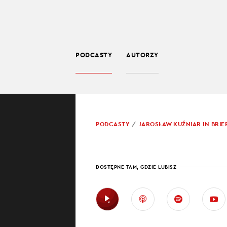
PODCASTY
AUTORZY
SPOŁECZEŃSTWO
POWRÓT
PODCASTY
JAROSŁAW KUŹNIAR IN BRIE
PROWADZĄCY:
JARO
WATY
DOSTĘPNE TAM, GDZIE LUBISZ
Papież Franc
Kolejne pla
Chiny i Ros