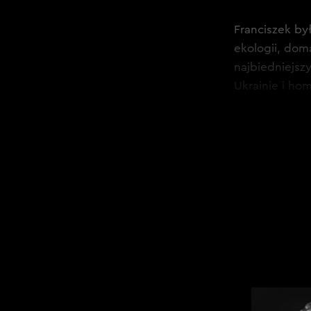
Franciszek by
ekologii, doma
najbiedniejsz
Ukrainie i ho
Wśród główny
Filipin, Węgi
PRZECZYT