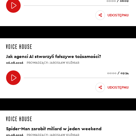
00:00
/
06:09
UDOSTĘPNIJ
Jak agenci AI stworzyli fałszywe tożsamości?
06.08.2026
PROWADZĄCY: JAROSŁAW KUŹNIAR
00:00
/
05:34
UDOSTĘPNIJ
Spider-Man zarobił miliard w jeden weekend
05.08.2026
PROWADZĄCY: JAROSŁAW KUŹNIAR