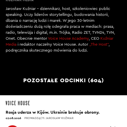
Jarosław Kuźniar – dziennikarz, host, szkoleniowiec public
speaking. Uczy liderów storytellingu, budowania historii,
dbania o narrację ludzi i marek. W jego 30-letnim
doświadczeniu dużą rolę odegrała praca w mediach: prasa,
radio, telewizja i digital, m.in. Trójka, Radio ZET, TVN24, TVN,
Onet. Obecnie mentor
Voice House Academy
, CEO
Kuźniar
Media
i redaktor naczelny Voice House. Autor
„The Host”
,
podręcznika skutecznego mówienia do ludzi.
POZOSTAŁE ODCINKI (604)
Rosja uderza w Kijów. Ukrainie brakuje obrony.
07.08.2026
PROWADZĄCY: JAROSŁAW KUŹNIAR