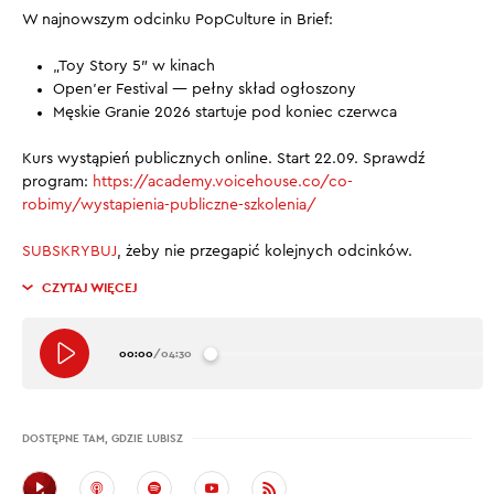
W najnowszym odcinku PopCulture in Brief:
„Toy Story 5″ w kinach
Open’er Festival — pełny skład ogłoszony
Męskie Granie 2026 startuje pod koniec czerwca
Kurs wystąpień publicznych online. Start 22.09. Sprawdź
program: ⁠
https://academy.voicehouse.co/co-
robimy/wystapienia-publiczne-szkolenia/
SUBSKRYBUJ
, żeby nie przegapić kolejnych odcinków.
CZYTAJ WIĘCEJ
00:00
/
04:30
DOSTĘPNE TAM, GDZIE LUBISZ