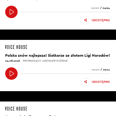
00:00
/
04:54
UDOSTĘPNIJ
Polska znów najlepsza! Siatkarze ze złotem Ligi Narodów!
04.08.2026
PROWADZĄCY: JAROSŁAW KUŹNIAR
00:00
/
05:11
UDOSTĘPNIJ