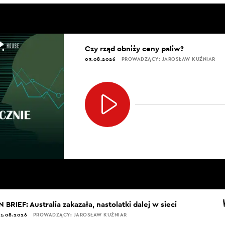
Czy rząd obniży ceny paliw?
03.08.2026
PROWADZĄCY: JAROSŁAW KUŹNIAR
N BRIEF: Australia zakazała, nastolatki dalej w sieci
1.08.2026
PROWADZĄCY: JAROSŁAW KUŹNIAR