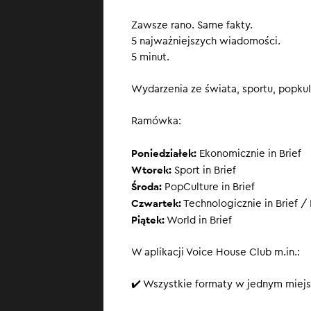
Świat wrac
Zawsze rano. Same fakty.
AI rozpozna
5 najważniejszych wiadomości.
Geotermia 
5 minut.
Kurs wystąpień 
Wydarzenia ze świata, sportu, popkult
https://academy
Ramówka:
SUBSKRYBUJ
, ż
Poniedziałek:
Ekonomicznie in Brief
Wtorek:
Sport in Brief
Środa:
PopCulture in Brief
Czwartek:
Technologicznie in Brief / 
Piątek:
World in Brief
W aplikacji Voice House Club m.in.:
✔️ Wszystkie formaty w jednym miejs