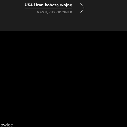
USA i Iran kończą wojnę
NASTĘPNY ODCINEK
niowiec