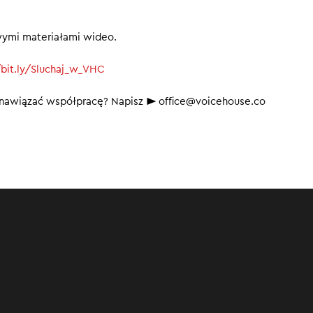
wymi materiałami wideo.
/bit.ly/Sluchaj_w_VHC
b nawiązać współpracę? Napisz ► office@voicehouse.co