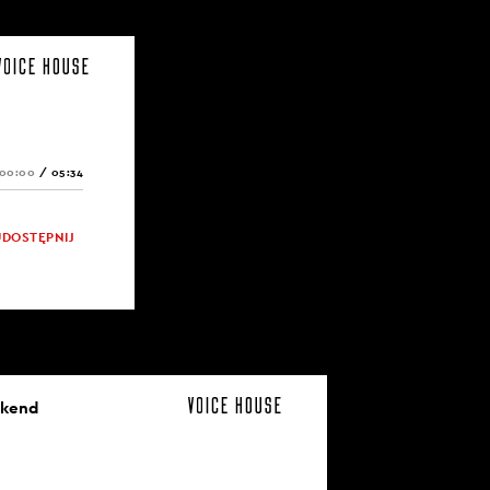
00:00
/
05:34
UDOSTĘPNIJ
ekend