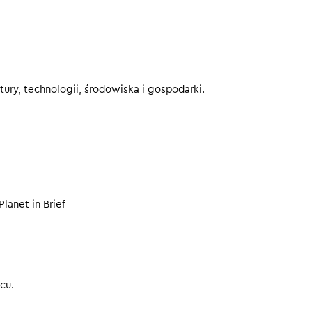
a do elektryków
je rysie po cętkach
w USA — ciepło bez wulkanów
publicznych online. Start 22.09. Sprawdź program:
ury, technologii, środowiska i gospodarki.
.voicehouse.co/co-robimy/wystapienia-publiczne-szkolenia/⁠
eby nie przegapić kolejnych odcinków.
00
Planet in Brief
cu.