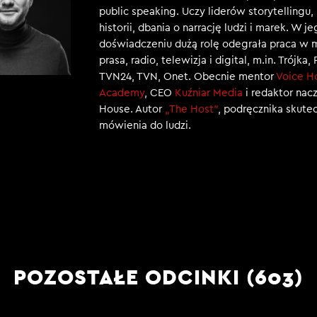
public speaking. Uczy liderów storytellingu
historii, dbania o narrację ludzi i marek. W j
doświadczeniu dużą rolę odegrała praca w 
prasa, radio, telewizja i digital, m.in. Trójka,
TVN24, TVN, Onet. Obecnie mentor
Voice H
Academy
, CEO
Kuźniar Media
i redaktor nac
House. Autor
„The Host”
, podręcznika skut
mówienia do ludzi.
POZOSTAŁE ODCINKI (603)