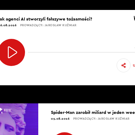
Jak agenci AI stworzyli fałszywe tożsamości?
6.08.2026
PROWADZĄCY: JAROSŁAW KUŹNIAR
Spider-Man zarobił miliard w jeden we
05.08.2026
PROWADZĄCY: JAROSŁAW KUŹNIAR