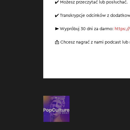
✔️ Możesz przeczytać lub posłuchać.
✔️ Transkrypcje odcinków z dodatko
► Wypróbuj 30 dni za darmo:
https:/
📩 Chcesz nagrać z nami podcast lu