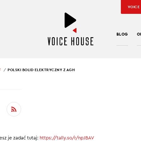
VOICE
BLOG
O
F
POLSKI BOLID ELEKTRYCZNY Z AGH
SŁAW KUŹNIAR
KI BOLID ELEKTRYCZN
cinku Planet in Brief:
sz je zadać tutaj:
https://tally.so/r/npJBAV