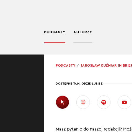
PODCASTY
AUTORZY
SPOŁECZEŃSTWO
POWRÓT
PODCASTY
JAROSŁAW KUŹNIAR IN BRIE
PROWADZĄCY:
JARO
DOSTĘPNE TAM, GDZIE LUBISZ
POLS
AGH
W najnowszym od
Masz pytanie do naszej redakcji? Może