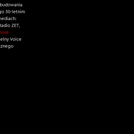
, budowania
ego 30-letnim
mediach:
 Radio ZET,
ouse
zelny Voice
ecznego