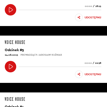
00:00
/
18:15
UDOSTĘPNIJ
Odcinek #5
24.08.2023
PROWADZĄCY: JAROSŁAW KUŹNIAR
00:00
/
22:38
UDOSTĘPNIJ
Odcinek #4