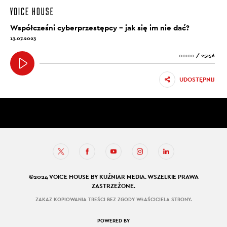
Współcześni cyberprzestępcy – jak się im nie dać?
13.07.2023
00:00
/
25:56
UDOSTĘPNIJ
©2024 VOICE HOUSE BY KUŹNIAR MEDIA. WSZELKIE PRAWA
ZASTRZEŻONE.
ZAKAZ KOPIOWANIA TREŚCI BEZ ZGODY WŁAŚCICIELA STRONY.
POWERED BY