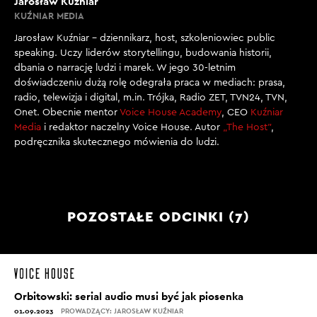
Jarosław Kuźniar
KUŹNIAR MEDIA
Jarosław Kuźniar – dziennikarz, host, szkoleniowiec public
speaking. Uczy liderów storytellingu, budowania historii,
dbania o narrację ludzi i marek. W jego 30-letnim
doświadczeniu dużą rolę odegrała praca w mediach: prasa,
radio, telewizja i digital, m.in. Trójka, Radio ZET, TVN24, TVN,
Onet. Obecnie mentor
Voice House Academy
, CEO
Kuźniar
Media
i redaktor naczelny Voice House. Autor
„The Host”
,
podręcznika skutecznego mówienia do ludzi.
POZOSTAŁE ODCINKI (7)
Orbitowski: serial audio musi być jak piosenka
01.09.2023
PROWADZĄCY: JAROSŁAW KUŹNIAR