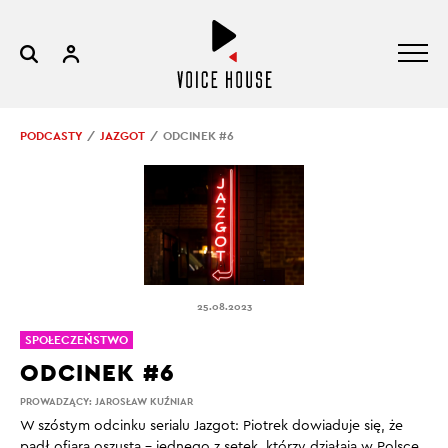
PODCASTY
JAZGOT
ODCINEK #6
25.08.2023
SPOŁECZEŃSTWO
ODCINEK #6
PROWADZĄCY:
JAROSŁAW KUŹNIAR
W szóstym odcinku serialu Jazgot: Piotrek dowiaduje się, że
padł ofiarą oszusta – jednego z setek, którzy działają w Polsce.