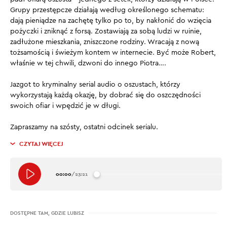
Grupy przestępcze działają według określonego schematu:
dają pieniądze na zachętę tylko po to, by nakłonić do wzięcia
pożyczki i zniknąć z forsą. Zostawiają za sobą ludzi w ruinie,
zadłużone mieszkania, zniszczone rodziny. Wracają z nową
tożsamością i świeżym kontem w internecie. Być może Robert,
właśnie w tej chwili, dzwoni do innego Piotra….
Jazgot to kryminalny serial audio o oszustach, którzy
wykorzystają każdą okazję, by dobrać się do oszczędności
swoich ofiar i wpędzić je w długi.
Zapraszamy na szósty, ostatni odcinek serialu.
CZYTAJ WIĘCEJ
00:00
/
23:21
DOSTĘPNE TAM, GDZIE LUBISZ