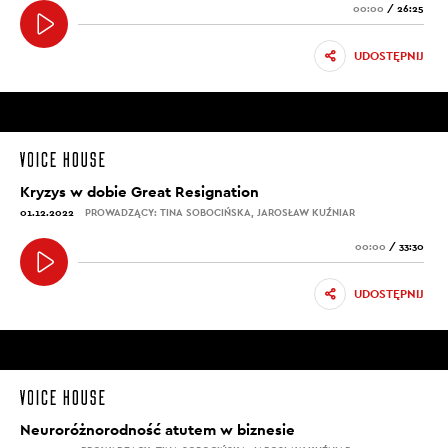
00:00
/
26:25
UDOSTĘPNIJ
Kryzys w dobie Great Resignation
01.12.2022
PROWADZĄCY: TINA SOBOCIŃSKA, JAROSŁAW KUŹNIAR
00:00
/
33:30
UDOSTĘPNIJ
Neuroróżnorodność atutem w biznesie