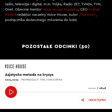
radio, telewizja i digital, m.in. Trójka, Radio ZET, TVN24, TVN,
Onet. Obecnie mentor
Voice House Academy
, CEO
Kuźniar
Media
i redaktor naczelny Voice House. Autor
„The Host”
,
podręcznika skutecznego mówienia do ludzi.
POZOSTAŁE ODCINKI (30)
Azjatycka metoda na kryzys
27.04.2023
PROWADZĄCY: TINA SOBOCIŃSKA
00:00
/
28:48
UDOSTĘPNIJ