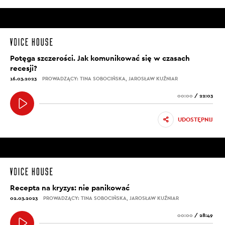
Potęga szczerości. Jak komunikować się w czasach
recesji?
16.03.2023
PROWADZĄCY: TINA SOBOCIŃSKA, JAROSŁAW KUŹNIAR
00:00
/
22:03
UDOSTĘPNIJ
Recepta na kryzys: nie panikować
02.03.2023
PROWADZĄCY: TINA SOBOCIŃSKA, JAROSŁAW KUŹNIAR
00:00
/
28:49