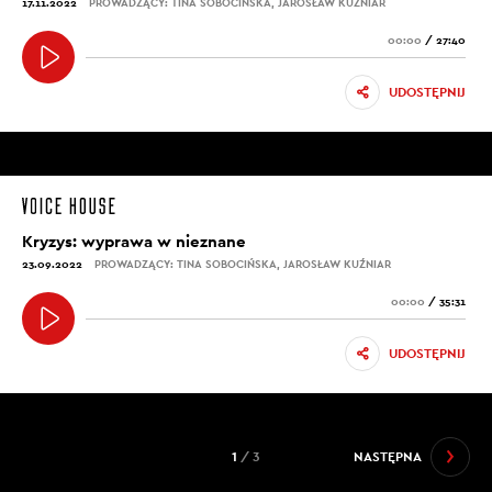
17.11.2022
PROWADZĄCY: TINA SOBOCIŃSKA, JAROSŁAW KUŹNIAR
00:00
/
27:40
UDOSTĘPNIJ
Kryzys: wyprawa w nieznane
23.09.2022
PROWADZĄCY: TINA SOBOCIŃSKA, JAROSŁAW KUŹNIAR
00:00
/
35:31
UDOSTĘPNIJ
1
/ 3
NASTĘPNA