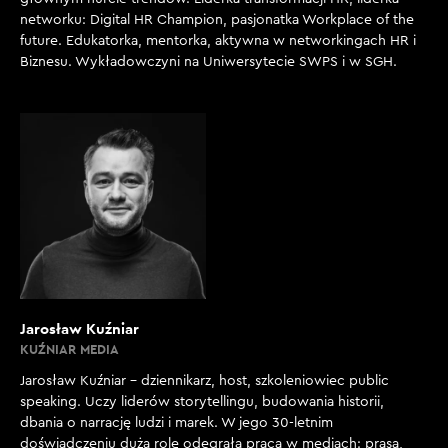
networku: Digital HR Champion, pasjonatka Workplace of the
future. Edukatorka, mentorka, aktywna w networkingach HR i
Biznesu. Wykładowczyni na Uniwersytecie SWPS i w SGH.
Jarosław Kuźniar
KUŹNIAR MEDIA
Jarosław Kuźniar – dziennikarz, host, szkoleniowiec public
speaking. Uczy liderów storytellingu, budowania historii,
dbania o narrację ludzi i marek. W jego 30-letnim
doświadczeniu dużą rolę odegrała praca w mediach: prasa,