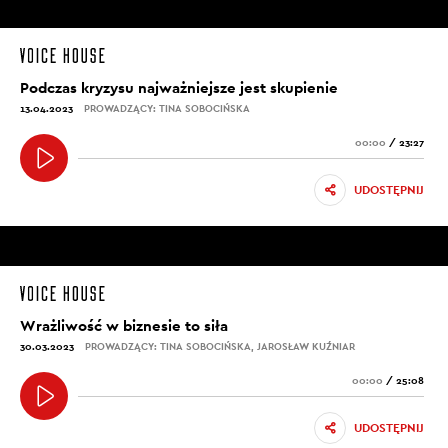
Podczas kryzysu najważniejsze jest skupienie
13.04.2023
PROWADZĄCY: TINA SOBOCIŃSKA
00:00
/
23:27
UDOSTĘPNIJ
Wrażliwość w biznesie to siła
30.03.2023
PROWADZĄCY: TINA SOBOCIŃSKA, JAROSŁAW KUŹNIAR
00:00
/
25:08
UDOSTĘPNIJ