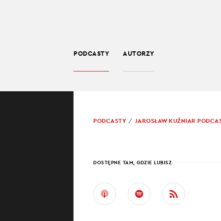
PODCASTY
AUTORZY
SPOŁECZEŃSTWO
POWRÓT
PODCASTY
JAROSŁAW KUŹNIAR PODCA
PROWADZĄCY:
JARO
SYLW
DOSTĘPNE TAM, GDZIE LUBISZ
SIEB
Według badań c
wsparcia i zroz