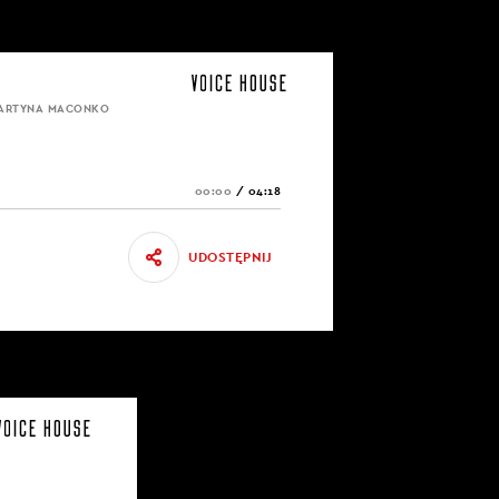
i pierwsze
ą decyzję,
MARTYNA MACONKO
lifikują, nie
óżnica między
00:00
/
04:18
UDOSTĘPNIJ
u i wydawać by
psychiatra. Ta
. A więc tak:
e i jest