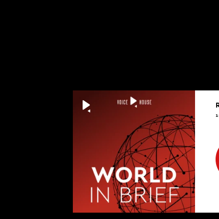
[00:03:55]
REDAKTOR J. 
[00:03:56]
S. MILLER: Tak
No i terapeut
problem? Ja n
1
musiałam, bo 
uśmiechnął si
których sobie
wstydziłam si
strony to jest
co zrobiłam dl
psychoterapeu
skomplikowan