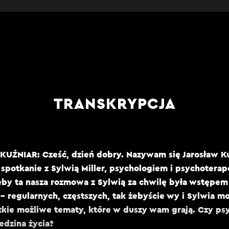
TRANSKRYPCJA
KUŹNIAR: Cześć, dzień dobry. Nazywam się Jarosław Ku
spotkanie z Sylwią Miller, psychologiem i psychoterap
eby ta nasza rozmowa z Sylwią za chwilę była wstępe
 - regularnych, częstszych, tak żebyście wy i Sylwia m
tkie możliwe tematy, które w duszy wam grają. Czy ps
iedzina życia?