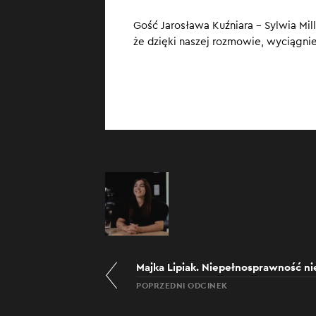
a wiele spraw 
Gość Jarosława Kuźniara – Sylwia Mill
że dzięki naszej rozmowie, wyciągni
Majka Lipiak. Niepełnosprawność ni
POPRZEDNI ODCINEK