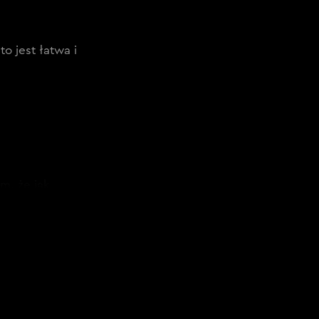
o jest łatwa i
am, że jak
tak kiwają
adaję pytanie:
ię w ten
 łatwa, a
 Bo co to jest
mi,