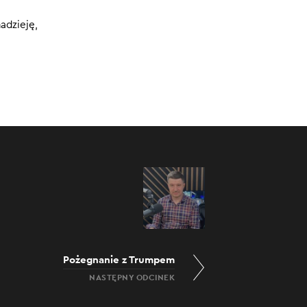
10.11.2020
adzieję,
0:00
/
39:25
Pożegnanie z Trumpem
NASTĘPNY ODCINEK