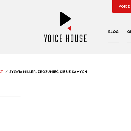
VOICE
BLOG
O
ST
SYLWIA MILLER. ZROZUMIEĆ SIEBIE SAMYCH
SŁAW KUŹNIAR
IA MILLER. ZROZUMIEĆ
IE SAMYCH
oraz częściej odwiedzamy gabinety psychologów. Potrzebujemy
umienia chaosu, który nas otacza. W 2020 roku wszystko zdaje się 