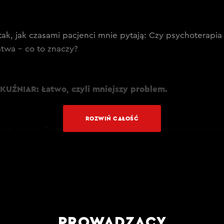
tak, jak czasami pacjenci mnie pytają: Czy psychoterapia t
twa – co to znaczy?
KUŹNIAR: Łatwo, czyli mniejszy problem.
ROZWIŃ CAŁOŚĆ
eorii łatwa. Teoria jest bardzo prosta. Ja nawet zauważył
taty albo szkolenia i tłumaczę jakąś teorię, to wszyscy 
 No tak, to przecież takie banalne. Ale następnie – jak z
nij sobie sytuację, kiedy miałaś możliwość zachowania s
azuje się, że praktyka już nie jest łatwa. Więc teoria jest
i nasze życie, to, co zrobimy na co dzień, to co czujemy…
To tak naprawdę są nasze emocje, kontakt z tymi emocja
PROWADZĄCY