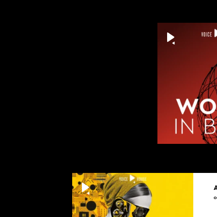
[00:04:43]
REDAKTOR J. 
dla tych, któ
czy powinni, 
kwalifikują al
psychologiem
[00:05:00]
S. MILLER: Ja
się mogło, że 
świadomość jes
psycholog to j
psychologiem
A
[00:05:20]
0
REDAKTOR J. 