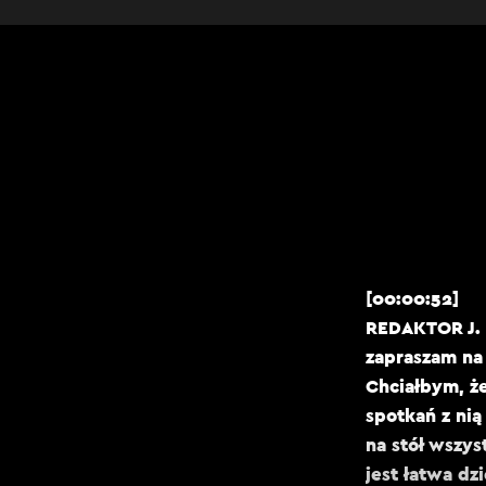
[00:00:52]
REDAKTOR J. 
zapraszam na 
Chciałbym, ż
spotkań z nią
na stół wszys
jest łatwa dz