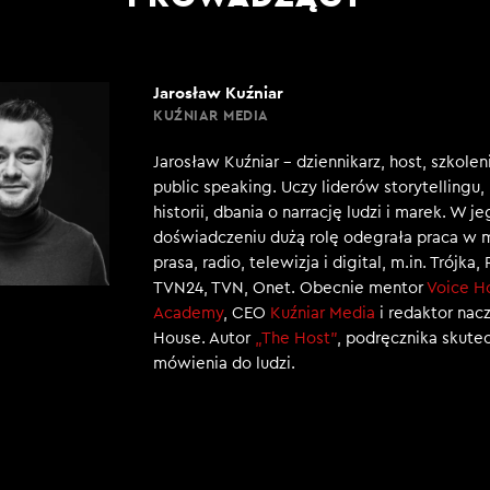
ebie, znajomość swoich myśli, taka samoświadomość, s
ą. Czy to jest proste? No nie. To jest praca tak naprawd
Jarosław Kuźniar
KUŹNIAR MEDIA
KUŹNIAR: Zacznę od pytania, które być może powinno 
Jarosław Kuźniar – dziennikarz, host, szkole
rakcie, nie wiem, czy początek jest najlepszym momen
public speaking. Uczy liderów storytellingu
st psychologiem, ułatwia układanie własnego życia?
historii, dbania o narrację ludzi i marek. W j
doświadczeniu dużą rolę odegrała praca w 
prasa, radio, telewizja i digital, m.in. Trójka,
TVN24, TVN, Onet. Obecnie mentor
Voice H
zyscy tak myślą. Ostatnio koleżanka mi powiedziała: Ty t
Academy
, CEO
Kuźniar Media
i redaktor nac
to już pewnie tak poukładałaś… No właśnie, a mój mąż 
House. Autor
„The Host”
, podręcznika skut
o mnie: Gdyby twoi pacjenci wiedzieli, jaka ty jesteś n
mówienia do ludzi.
trochę jest tak, że z jednej strony szewc w dziurawych bu
strony to mi daje dużą świadomość siebie. Nie ukrywajmy,
jej psychoterapii. Czyli psychoterapeuta to jest osoba- 
ta, który czynnie wykonuje swój zawód- to jest osoba, 