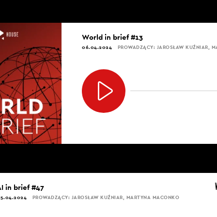
KUŹNIAR: Gdybyśmy mieli sobie to rozłożyć na czynnik
World in brief #13
rzy - słuchając - być może sami w głębi duszy podejmuj
06.04.2024
PROWADZĄCY: JAROSŁAW KUŹNIAR, 
nie powinni, szukają odpowiedzi na pytanie, czy się kwa
bo co się musi zdarzyć, żeby jednak trafili. Jaka jest r
 a psychoterapeutą?
sne, to jest bardzo dobre pytanie, bo żyjemy w XXI wiek
to jest jasne. Jest psycholog, psychoterapeuta i jeszcze 
t coraz lepsza, ale niestety wciąż te 3 pojęcia są mylone
est osoba, która skończyła pięcioletnie studia magisterski
.
I in brief #47
5.04.2024
PROWADZĄCY: JAROSŁAW KUŹNIAR, MARTYNA MACONKO
KUŹNIAR: Ale nie może prowadzić psychoterapii.