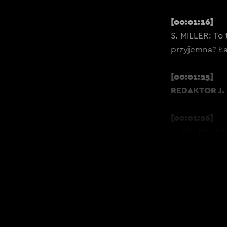
[00:01:16]
S. MILLER: To 
przyjemna? Ła
[00:01:25]
REDAKTOR J. 
[00:01:26]
S. MILLER: Z t
prowadzę warsz
głową i mówią:
No to przypom
sposób – to ok
praktyka, czyl
psychologia? 