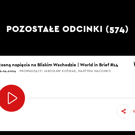
KUŹNIAR: Wyczyszczenie siebie.
POZOSTAŁE ODCINKI (574)
, ukończenie swojej psychoterapii. Zapisałam się na taki
a do mnie mówi: To czemu pani tu przyszła, z czym zaczyn
a niego patrzę i mówię: Nie, ja nie mam problemów, ja p
Rosną napięcia na Bliskim Wschodzie | World in Brief #14
2.04.2024
PROWADZĄCY: JAROSŁAW KUŹNIAR, MARTYNA MACONKO
takie są wymogi. A on tak na mnie popatrzył, pokiwał g
ę… I okazało się, że mam oczywiście bardzo wiele probl
 częściowo nie zdawałam sprawy, częściowo sobie zdaw
ę do tego przyznać, wziąć za to odpowiedzialność. Więc 
 tak, że musiałam, a z drugiej strony okazało się, że to by
a siebie do tej pory. I nie mówię tego dlatego, że jeste
tą. Tylko mówię, że to mi naprawdę ułatwiło w ogóle b
ym świecie.