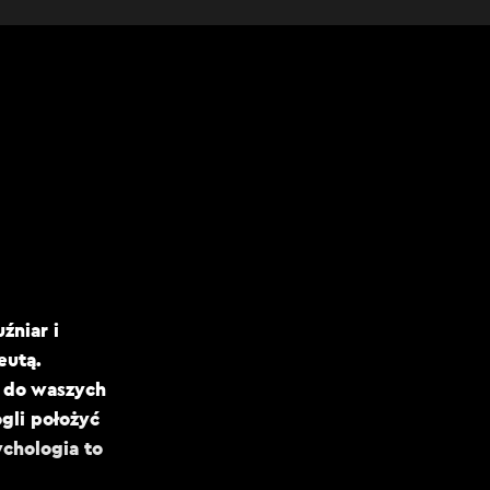
źniar i
eutą.
m do waszych
ogli położyć
ychologia to