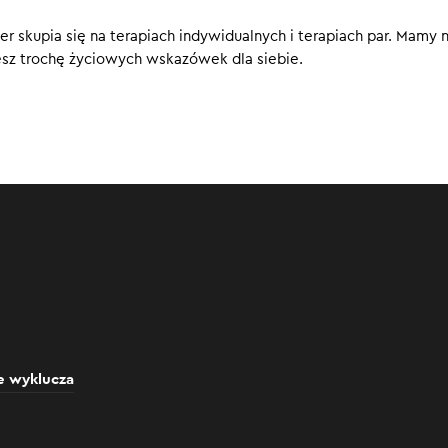
musieliśmy przewartościować.
er skupia się na terapiach indywidualnych i terapiach par. Mamy n
0
esz trochę życiowych wskazówek dla siebie.
e wyklucza