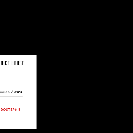
e spotkanie.
amy, jaki jest
rzyszłam, bo
łową,
emów, z
ałam, ale
00:00
/
03:39
z jednej
ło najlepsze,
UDOSTĘPNIJ
m
ycie w tym