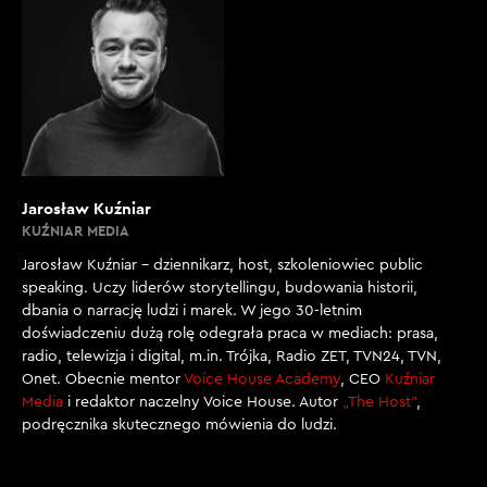
Jarosław Kuźniar
KUŹNIAR MEDIA
Jarosław Kuźniar – dziennikarz, host, szkoleniowiec public
speaking. Uczy liderów storytellingu, budowania historii,
dbania o narrację ludzi i marek. W jego 30-letnim
doświadczeniu dużą rolę odegrała praca w mediach: prasa,
radio, telewizja i digital, m.in. Trójka, Radio ZET, TVN24, TVN,
Onet. Obecnie mentor
Voice House Academy
, CEO
Kuźniar
Media
i redaktor naczelny Voice House. Autor
„The Host”
,
podręcznika skutecznego mówienia do ludzi.