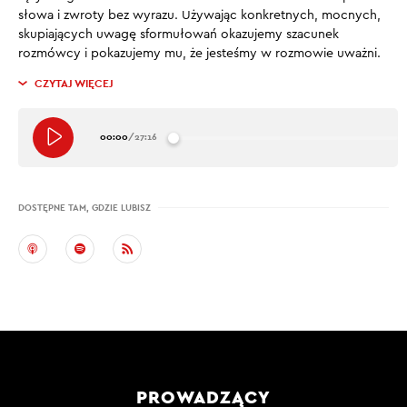
słowa i zwroty bez wyrazu. Używając konkretnych, mocnych,
skupiających uwagę sformułowań okazujemy szacunek
rozmówcy i pokazujemy mu, że jesteśmy w rozmowie uważni.
CZYTAJ WIĘCEJ
00:00
/
27:16
DOSTĘPNE TAM, GDZIE LUBISZ
PROWADZĄCY