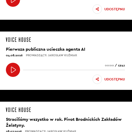
UDOSTĘPNIJ
Pierwsza publiczna ucieczka agenta AI
04.08.2026
PROWADZĄCY: JAROSŁAW KUŹNIAR
00:00
/
13:41
UDOSTĘPNIJ
Straciliśmy wszystko w rok. Pivot Brodnickich Zakładów
Żelatyny.
28.07.2026
PROWADZĄCY: JAROSŁAW KUŹNIAR