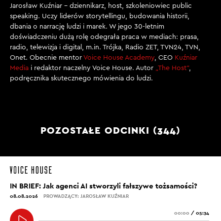
Jarosław Kuźniar – dziennikarz, host, szkoleniowiec public
speaking. Uczy liderów storytellingu, budowania historii,
dbania o narrację ludzi i marek. W jego 30-letnim
doświadczeniu dużą rolę odegrała praca w mediach: prasa,
radio, telewizja i digital, m.in. Trójka, Radio ZET, TVN24, TVN,
Onet. Obecnie mentor
Voice House Academy
, CEO
Kuźniar
Media
i redaktor naczelny Voice House. Autor
„The Host”
,
podręcznika skutecznego mówienia do ludzi.
POZOSTAŁE ODCINKI (344)
IN BRIEF: Jak agenci AI stworzyli fałszywe tożsamości?
08.08.2026
PROWADZĄCY: JAROSŁAW KUŹNIAR
00:00
/
05:34