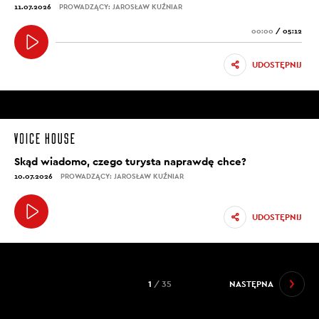
11.07.2026
PROWADZĄCY: JAROSŁAW KUŹNIAR
00:00
/
05:12
UDOSTĘPNIJ
Skąd wiadomo, czego turysta naprawdę chce?
10.07.2026
PROWADZĄCY: JAROSŁAW KUŹNIAR
UDOSTĘPNIJ
1
/ 35
NASTĘPNA