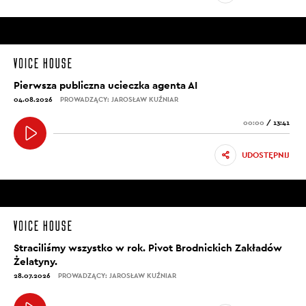
Pierwsza publiczna ucieczka agenta AI
04.08.2026
PROWADZĄCY: JAROSŁAW KUŹNIAR
00:00
/
13:41
UDOSTĘPNIJ
Straciliśmy wszystko w rok. Pivot Brodnickich Zakładów
Żelatyny.
28.07.2026
PROWADZĄCY: JAROSŁAW KUŹNIAR