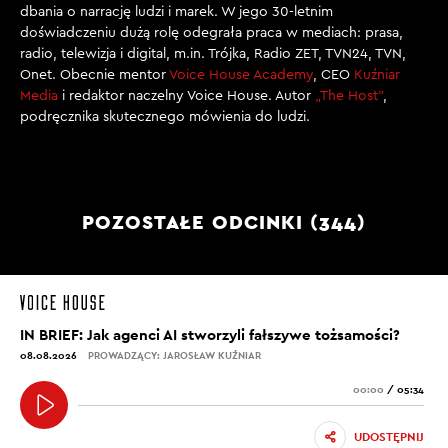
dbania o narrację ludzi i marek. W jego 30-letnim
doświadczeniu dużą rolę odegrała praca w mediach: prasa,
radio, telewizja i digital, m.in. Trójka, Radio ZET, TVN24, TVN,
Onet. Obecnie mentor
Voice House Academy
, CEO
Kuźniar
Media
i redaktor naczelny Voice House. Autor
„The Host”
,
podręcznika skutecznego mówienia do ludzi.
POZOSTAŁE ODCINKI (344)
IN BRIEF: Jak agenci AI stworzyli fałszywe tożsamości?
08.08.2026
PROWADZĄCY: JAROSŁAW KUŹNIAR
00:00
/
05:34
UDOSTĘPNIJ