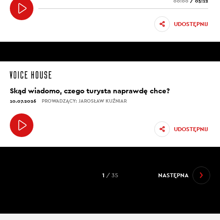
00:00
/
05:12
UDOSTĘPNIJ
Skąd wiadomo, czego turysta naprawdę chce?
10.07.2026
PROWADZĄCY: JAROSŁAW KUŹNIAR
UDOSTĘPNIJ
1
/ 35
NASTĘPNA