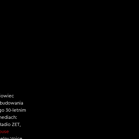
niowiec
, budowania
ego 30-letnim
mediach:
 Radio ZET,
ouse
zelny Voice