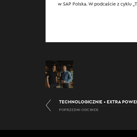
w SAP Polska. W podcaście z cyklu „T
Rozwiązania chm
tylko rozwiązan
obecnych czasac
POPRZEDNI ODCINEK