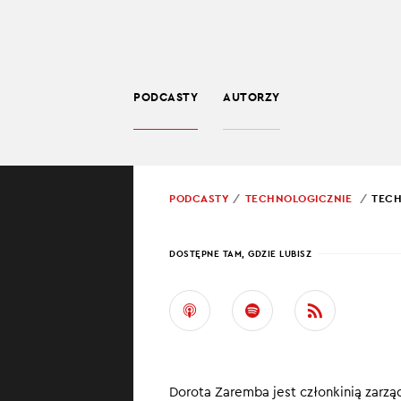
PODCASTY
AUTORZY
TECHNOLOGIA
POWRÓT
PODCASTY
TECHNOLOGICZNIE
TECH
PROWADZĄCY:
JARO
DOSTĘPNE TAM, GDZIE LUBISZ
TECH
POWE
DORO
Dorota Zaremba jest członkinią zarzą