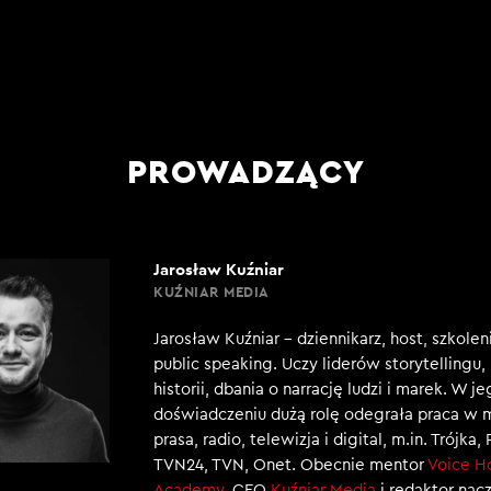
PROWADZĄCY
Jarosław Kuźniar
KUŹNIAR MEDIA
Jarosław Kuźniar – dziennikarz, host, szkole
public speaking. Uczy liderów storytellingu
historii, dbania o narrację ludzi i marek. W j
doświadczeniu dużą rolę odegrała praca w 
prasa, radio, telewizja i digital, m.in. Trójka,
TVN24, TVN, Onet. Obecnie mentor
Voice H
Academy
, CEO
Kuźniar Media
i redaktor nac