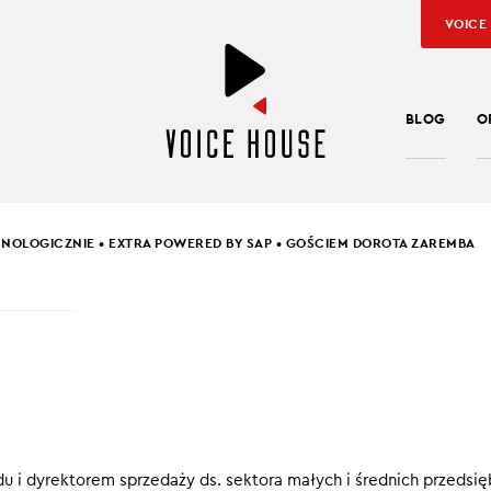
VOICE
BLOG
O
NOLOGICZNIE • EXTRA POWERED BY SAP • GOŚCIEM DOROTA ZAREMBA
SŁAW KUŹNIAR
,
BARTEK PUCEK
NOLOGICZNIE • EXTRA
RED BY SAP • GOŚCIE
TA ZAREMBA
du i dyrektorem sprzedaży ds. sektora małych i średnich przedsi