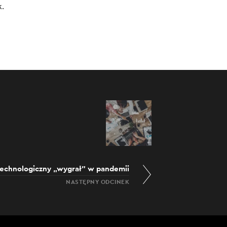
k.
k to nie
24.06.2021
ażne w
0:00
/
33:22
technologiczny „wygrał” w pandemii
NASTĘPNY ODCINEK