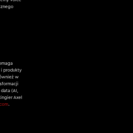
ecznego
Pomaga
i produkty
również w
nsformacji
data (AI,
Ringier Axel
.com
.