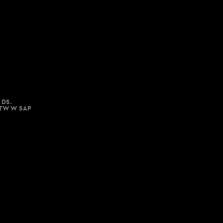
 DS.
STW W SAP