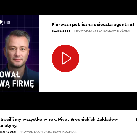
Pierwsza publiczna ucieczka agenta AI
04.08.2026
PROWADZĄCY: JAROSŁAW KUŹNIAR
Straciliśmy wszystko w rok. Pivot Brodnickich Zakładów
Żelatyny.
8.07.2026
PROWADZĄCY: JAROSŁAW KUŹNIAR