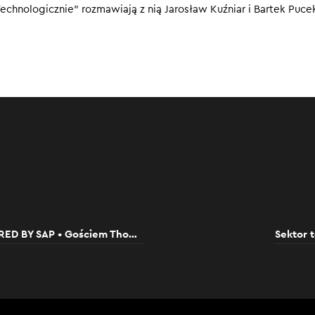
echnologicznie” rozmawiają z nią Jarosław Kuźniar i Bartek Puce
urowe usprawniają procesy biznesowe w firmach. To fakt. Jedna
ia dla jednej firmy, ale także sieci biznesowe. Dlaczego są tak w
h i jak zmienią biznes w popandemicznej rzeczywistości?
0
TECHNOLOGICZNIE • EXTRA POWERED BY SAP • Gościem Thomas Duschek
Sektor 