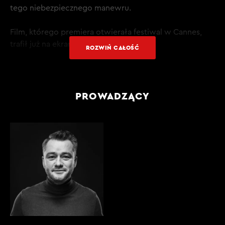
tego niebezpiecznego manewru.
Film, którego premiera otwierała festiwal w Cannes,
trafił już na ekrany polskich kin.
ROZWIŃ CAŁOŚĆ
PRZECZYTAJ TRANSKRYPCJĘ CAŁEGO ODCINKA W
KLUBIE
PROWADZĄCY