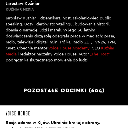
Jarosław Kuźniar
KUŹNIAR MEDIA
Jarosław Kuźniar – dziennikarz, host, szkoleniowiec public
speaking. Uczy liderów storytellingu, budowania historii,
dbania o narrację ludzi i marek. W jego 30-letnim
doświadczeniu dużą rolę odegrała praca w mediach: prasa,
radio, telewizja i digital, m.in. Trójka, Radio ZET, TVN24, TVN,
Onet. Obecnie mentor
Voice House Academy
, CEO
Kuźniar
Media
i redaktor naczelny Voice House. Autor
„The Host”
,
podręcznika skutecznego mówienia do ludzi.
POZOSTAŁE ODCINKI (604)
Rosja uderza w Kijów. Ukrainie brakuje obrony.