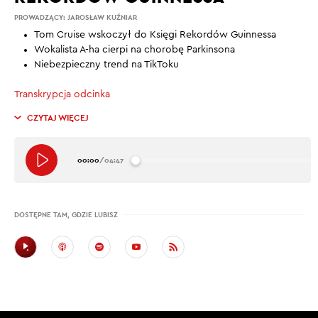
PROWADZĄCY:
JAROSŁAW KUŹNIAR
Tom Cruise wskoczył do Księgi Rekordów Guinnessa
Wokalista A-ha cierpi na chorobę Parkinsona
Niebezpieczny trend na TikToku
Transkrypcja odcinka
CZYTAJ WIĘCEJ
00:00
/
04:47
DOSTĘPNE TAM, GDZIE LUBISZ