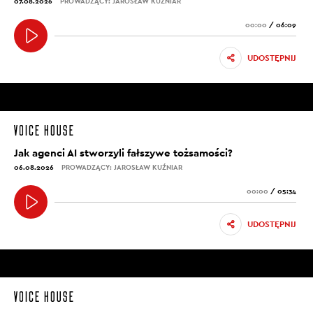
07.08.2026
PROWADZĄCY: JAROSŁAW KUŹNIAR
00:00
/
06:09
UDOSTĘPNIJ
Jak agenci AI stworzyli fałszywe tożsamości?
06.08.2026
PROWADZĄCY: JAROSŁAW KUŹNIAR
00:00
/
05:34
UDOSTĘPNIJ