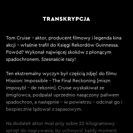
TRANSKRYPCJA
Tom Cruise – aktor, producent filmowy i legenda kina
akcji – właśnie trafił do Księgi Rekordów Guinnessa.
Powód? Wykonał najwięcej skoków z płonącym
spadochronem. Szesnaście razy!
Ten ekstremalny wyczyn był częścią zdjęć do filmu
Mission: Impossible – The Final Reckoning [miszn
imposybl – de rekonin]. Cruise wyskakiwał ze
śmigłowca, podpalał uprzednio nasączony paliwem
spadochron, a następnie – w powietrzu – odcinał go i
bezpiecznie lądował z zapasowym.
Na dodatek aktor miał przy sobie 22-kilogramowy
sprzęt do nagrywania, by uchwycić każdy moment