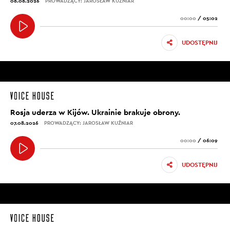
08.08.2026
PROWADZĄCY: JAROSŁAW KUŹNIAR
00:00
/
05:02
UDOSTĘPNIJ
Rosja uderza w Kijów. Ukrainie brakuje obrony.
07.08.2026
PROWADZĄCY: JAROSŁAW KUŹNIAR
00:00
/
06:09
UDOSTĘPNIJ