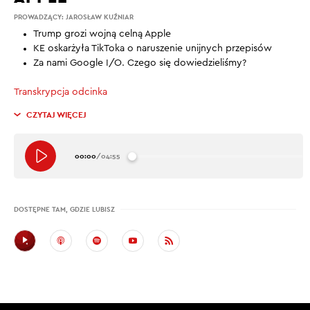
PROWADZĄCY:
JAROSŁAW KUŹNIAR
Trump grozi wojną celną Apple
KE oskarżyła TikToka o naruszenie unijnych przepisów
Za nami Google I/O. Czego się dowiedzieliśmy?
Transkrypcja odcinka
CZYTAJ WIĘCEJ
00:00
/
04:55
DOSTĘPNE TAM, GDZIE LUBISZ