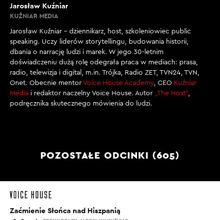
Jarosław Kuźniar
KUŹNIAR MEDIA
Jarosław Kuźniar – dziennikarz, host, szkoleniowiec public
speaking. Uczy liderów storytellingu, budowania historii,
dbania o narrację ludzi i marek. W jego 30-letnim
doświadczeniu dużą rolę odegrała praca w mediach: prasa,
radio, telewizja i digital, m.in. Trójka, Radio ZET, TVN24, TVN,
Onet. Obecnie mentor
Voice House Academy
, CEO
Kuźniar
Media
i redaktor naczelny Voice House. Autor
„The Host”
,
podręcznika skutecznego mówienia do ludzi.
POZOSTAŁE ODCINKI (605)
Zaćmienie Słońca nad Hiszpanią