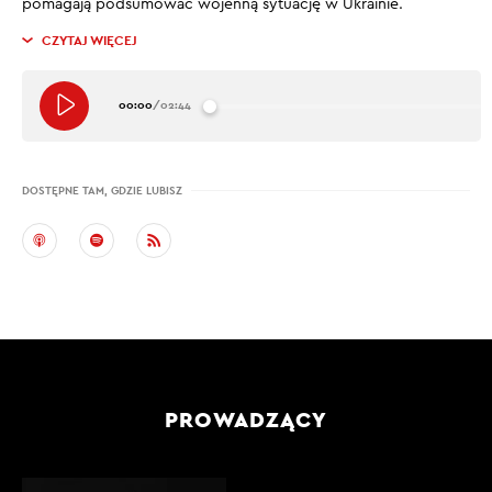
pomagają podsumować wojenną sytuację w Ukrainie.
CZYTAJ WIĘCEJ
00:00
/
02:44
DOSTĘPNE TAM, GDZIE LUBISZ
PROWADZĄCY