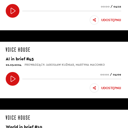
00:00
/
04:12
UDOSTĘPNIJ
AI in brief #45
22.03.2024
PROWADZĄCY: JAROSŁAW KUŹNIAR, MARTYNA MACONKO
00:00
/
04:09
UDOSTĘPNIJ
World in brief #10