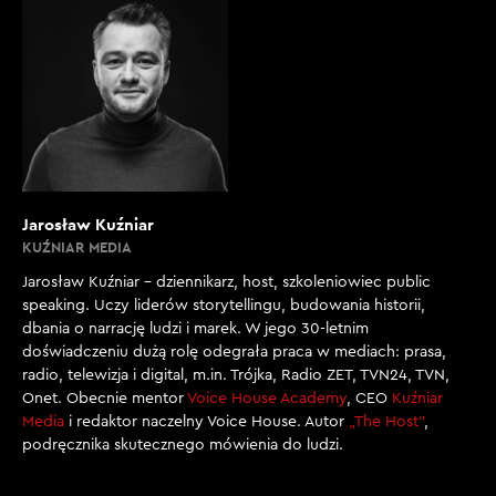
Jarosław Kuźniar
KUŹNIAR MEDIA
Jarosław Kuźniar – dziennikarz, host, szkoleniowiec public
speaking. Uczy liderów storytellingu, budowania historii,
dbania o narrację ludzi i marek. W jego 30-letnim
doświadczeniu dużą rolę odegrała praca w mediach: prasa,
radio, telewizja i digital, m.in. Trójka, Radio ZET, TVN24, TVN,
Onet. Obecnie mentor
Voice House Academy
, CEO
Kuźniar
Media
i redaktor naczelny Voice House. Autor
„The Host”
,
podręcznika skutecznego mówienia do ludzi.