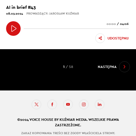
AI in brief #43
08.03.2024
PROWADZĄCY: JAROSŁAW KUŹNIAR
00:00
/
04:06
UDOSTĘPNIJ
1
/ 58
NASTĘPNA
©2024 VOICE HOUSE BY KUŹNIAR MEDIA. WSZELKIE PRAWA
ZASTRZEŻONE.
ZAKAZ KOPIOWANIA TREŚCI BEZ ZGODY WŁAŚCICIELA STRONY.