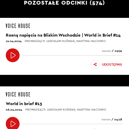
POZOSTAŁE ODCINKI (574)
Rosną napięcia na Bliskim Wschodzie | World in Brief #14
12.04.2024
PROWADZĄCY: JAROSŁAW KUŹNIAR, MARTYNA MACONKO
00:00
/
03:39
UDOSTĘPNIJ
World in brief #13
06.04.2024
PROWADZĄCY: JAROSŁAW KUŹNIAR, MARTYNA MACONKO
00:00
/
04:18