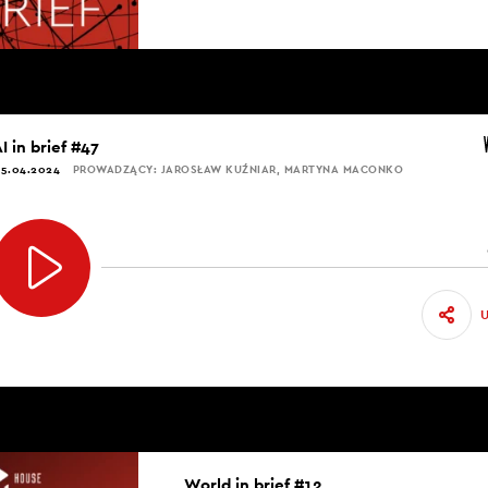
I in brief #47
5.04.2024
PROWADZĄCY: JAROSŁAW KUŹNIAR, MARTYNA MACONKO
World in brief #12