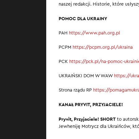
naszej redakcji. Historie, które usłys
POMOC DLA UKRAINY
PAH
https://www.pah.org.pl
PCPM
https://pcpm.org.pl/ukraina
PCK
https://pck.pl/na-pomoc-ukrain
UKRAIŃSKI DOM W WAW
https://uk
Strona rządu RP
https://pomagamukra
KANAŁ PRYVIT, PRZYJACIELE!
Pryvit, Przyjaciele! SHORT
to autorsk
Jewheniję Motrycz dla Ukraińców, któ