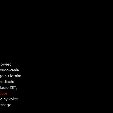
niowiec
, budowania
ego 30-letnim
mediach:
 Radio ZET,
ouse
zelny Voice
ecznego