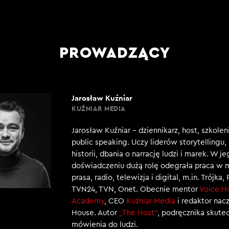
PROWADZĄCY
Jarosław Kuźniar
KUŹNIAR MEDIA
Jarosław Kuźniar – dziennikarz, host, szkole
public speaking. Uczy liderów storytellingu
historii, dbania o narrację ludzi i marek. W j
doświadczeniu dużą rolę odegrała praca w 
prasa, radio, telewizja i digital, m.in. Trójka,
TVN24, TVN, Onet. Obecnie mentor
Voice H
Academy
, CEO
Kuźniar Media
i redaktor nac
House. Autor
„The Host”
, podręcznika skut
mówienia do ludzi.