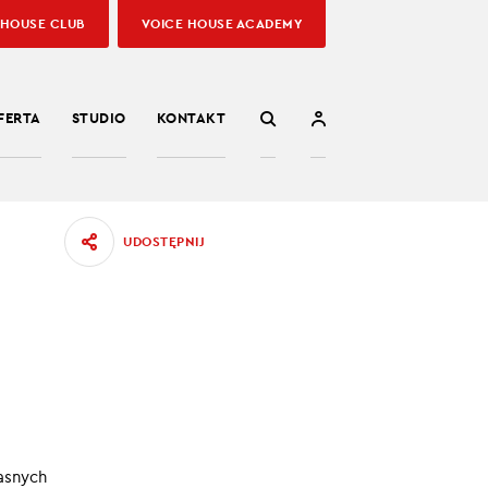
 HOUSE CLUB
VOICE HOUSE ACADEMY
FERTA
STUDIO
KONTAKT
UDOSTĘPNIJ
237
sumować
asnych
25.10.2022