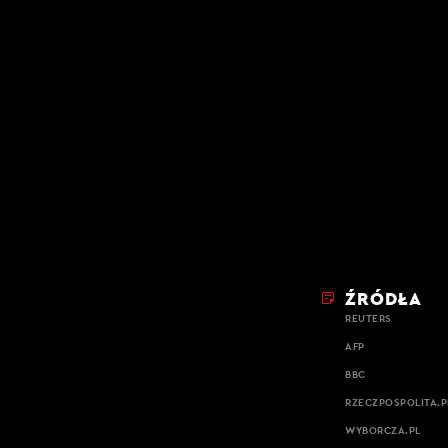
ŹRÓDŁA
REUTERS
AFP
BBC
RZECZPOSPOLITA.P
WYBORCZA.PL