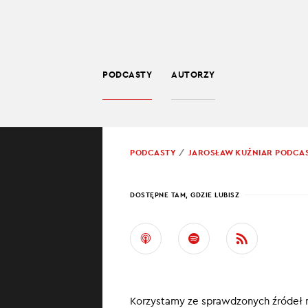
PODCASTY
AUTORZY
SPOŁECZEŃSTWO
POWRÓT
PODCASTY
JAROSŁAW KUŹNIAR PODCA
PROWADZĄCY:
JARO
DOSTĘPNE TAM, GDZIE LUBISZ
UKRA
Ukraine in bri
wojenną sytuacj
Korzystamy ze sprawdzonych źródeł 