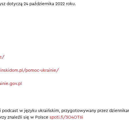
zysz dotyczą 24 października 2022 roku.
00
ie/
rainskidom.pl/pomoc-ukrainie/
inie.gov.pl
i podcast w języku ukraińskim, przygotowywany przez dziennika
rzy znaleźli się w Polsce
spoti.fi/3O4OT6i