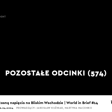
DENT
POZOSTAŁE ODCINKI (574)
Rosną napięcia na Bliskim Wschodzie | World in Brief #14
2.04.2024
PROWADZĄCY: JAROSŁAW KUŹNIAR, MARTYNA MACONKO