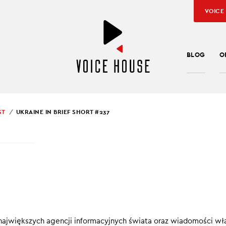
VOICE
BLOG
O
ST
UKRAINE IN BRIEF SHORT #237
SŁAW KUŹNIAR
INE IN BRIEF SHORT #
ef SHORT
to konkretne, krótkie informacje, które pomagają pod
ę w Ukrainie.
największych agencji informacyjnych świata oraz wiadomości wł