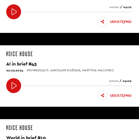
00:00
/
04:12
UDOSTĘPNIJ
AI in brief #45
22.03.2024
PROWADZĄCY: JAROSŁAW KUŹNIAR, MARTYNA MACONKO
00:00
/
04:09
UDOSTĘPNIJ
World in brief #10