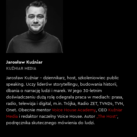
Jarosław Kuźniar
KUŹNIAR MEDIA
Jarosław Kuźniar – dziennikarz, host, szkoleniowiec public
speaking. Uczy liderów storytellingu, budowania historii,
dbania o narrację ludzi i marek. W jego 30-letnim
doświadczeniu dużą rolę odegrała praca w mediach: prasa,
radio, telewizja i digital, m.in. Trójka, Radio ZET, TVN24, TVN,
Onet. Obecnie mentor
Voice House Academy
, CEO
Kuźniar
Media
i redaktor naczelny Voice House. Autor
„The Host”
,
podręcznika skutecznego mówienia do ludzi.