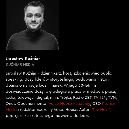
Jarosław Kuźniar
KUŹNIAR MEDIA
Jarosław Kuźniar – dziennikarz, host, szkoleniowiec public
speaking. Uczy liderów storytellingu, budowania historii,
dbania o narrację ludzi i marek. W jego 30-letnim
doświadczeniu dużą rolę odegrała praca w mediach: prasa,
radio, telewizja i digital, m.in. Trójka, Radio ZET, TVN24, TVN,
Onet. Obecnie mentor
Voice House Academy
, CEO
Kuźniar
Media
i redaktor naczelny Voice House. Autor
„The Host”
,
podręcznika skutecznego mówienia do ludzi.