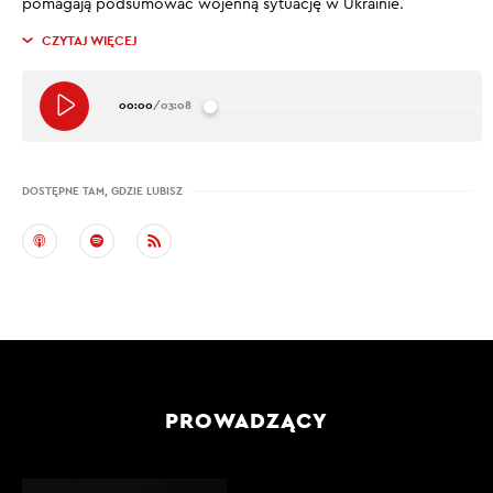
pomagają podsumować wojenną sytuację w Ukrainie.
CZYTAJ WIĘCEJ
00:00
/
03:08
DOSTĘPNE TAM, GDZIE LUBISZ
PROWADZĄCY