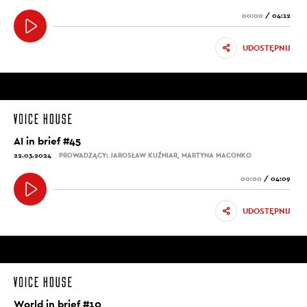
00:00
/
04:12
UDOSTĘPNIJ
AI in brief #45
22.03.2024
PROWADZĄCY: JAROSŁAW KUŹNIAR, MARTYNA MACONKO
00:00
/
04:09
UDOSTĘPNIJ
World in brief #10