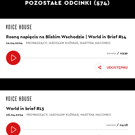
POZOSTAŁE ODCINKI (574)
Rosną napięcia na Bliskim Wschodzie | World in Brief #14
12.04.2024
PROWADZĄCY: JAROSŁAW KUŹNIAR, MARTYNA MACONKO
00:00
/
03:39
UDOSTĘPNIJ
World in brief #13
06.04.2024
PROWADZĄCY: JAROSŁAW KUŹNIAR, MARTYNA MACONKO
00:00
/
04:18