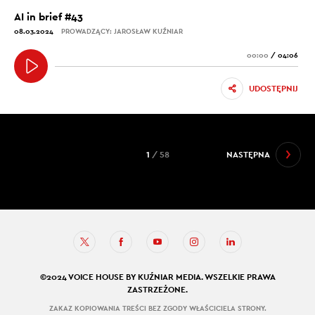
AI in brief #43
08.03.2024
PROWADZĄCY: JAROSŁAW KUŹNIAR
00:00
/
04:06
UDOSTĘPNIJ
1
/ 58
NASTĘPNA
©2024 VOICE HOUSE BY KUŹNIAR MEDIA. WSZELKIE PRAWA
ZASTRZEŻONE.
ZAKAZ KOPIOWANIA TREŚCI BEZ ZGODY WŁAŚCICIELA STRONY.