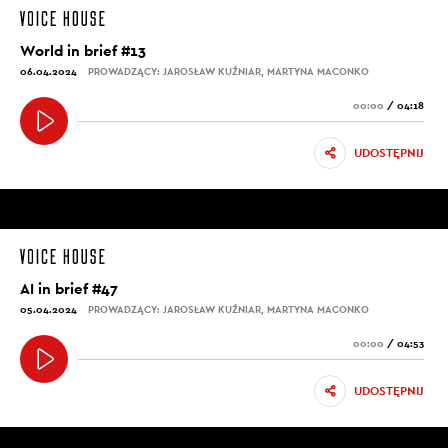
World in brief #13
06.04.2024
PROWADZĄCY: JAROSŁAW KUŹNIAR, MARTYNA MACONKO
00:00
/
04:18
UDOSTĘPNIJ
AI in brief #47
05.04.2024
PROWADZĄCY: JAROSŁAW KUŹNIAR, MARTYNA MACONKO
00:00
/
04:53
UDOSTĘPNIJ