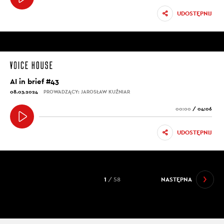
UDOSTĘPNIJ
AI in brief #43
08.03.2024
PROWADZĄCY: JAROSŁAW KUŹNIAR
00:00
/
04:06
UDOSTĘPNIJ
1
/ 58
NASTĘPNA