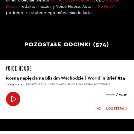
Onet. Obecnie mentor
Voice House Academy
, CEO
Kuźniar
Media
i redaktor naczelny Voice House. Autor
„The Host”
,
podręcznika skutecznego mówienia do ludzi.
POZOSTAŁE ODCINKI (574)
Rosną napięcia na Bliskim Wschodzie | World in Brief #14
12.04.2024
PROWADZĄCY: JAROSŁAW KUŹNIAR, MARTYNA MACONKO
00:00
/
03:39
UDOSTĘPNIJ