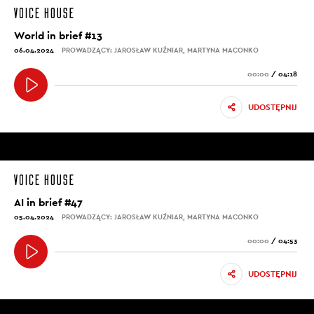
World in brief #13
06.04.2024
PROWADZĄCY: JAROSŁAW KUŹNIAR, MARTYNA MACONKO
00:00
/
04:18
UDOSTĘPNIJ
AI in brief #47
05.04.2024
PROWADZĄCY: JAROSŁAW KUŹNIAR, MARTYNA MACONKO
00:00
/
04:53
UDOSTĘPNIJ