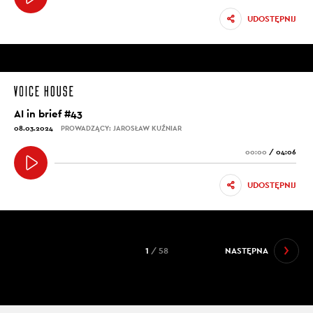
UDOSTĘPNIJ
AI in brief #43
08.03.2024
PROWADZĄCY: JAROSŁAW KUŹNIAR
00:00
/
04:06
UDOSTĘPNIJ
1
/ 58
NASTĘPNA