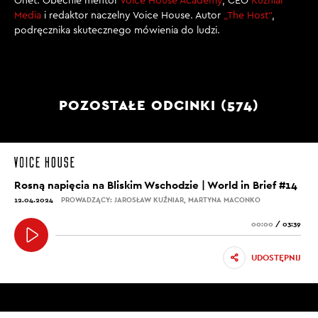
Onet. Obecnie mentor
Voice House Academy
, CEO
Kuźniar
Media
i redaktor naczelny Voice House. Autor
„The Host”
,
podręcznika skutecznego mówienia do ludzi.
POZOSTAŁE ODCINKI (574)
Rosną napięcia na Bliskim Wschodzie | World in Brief #14
12.04.2024
PROWADZĄCY: JAROSŁAW KUŹNIAR, MARTYNA MACONKO
00:00
/
03:39
UDOSTĘPNIJ