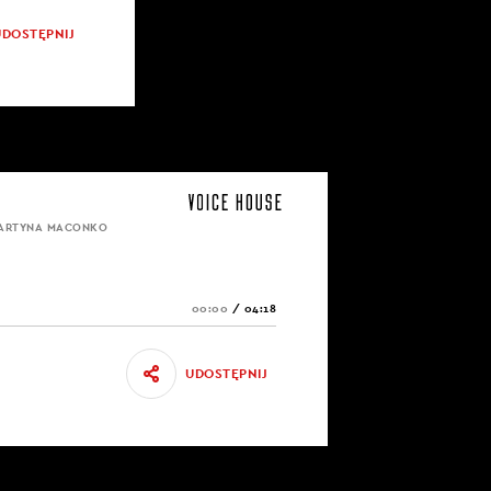
UDOSTĘPNIJ
MARTYNA MACONKO
00:00
/
04:18
UDOSTĘPNIJ