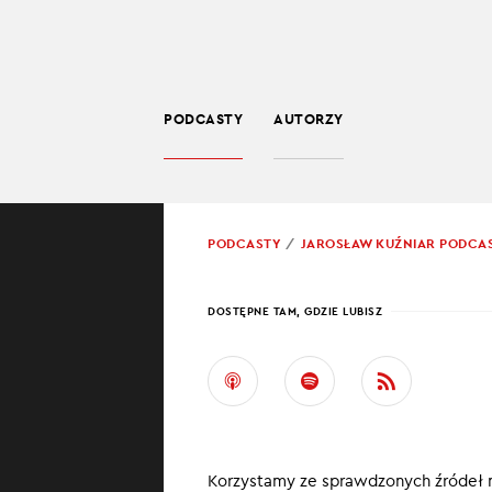
PODCASTY
AUTORZY
SPOŁECZEŃSTWO
POWRÓT
PODCASTY
JAROSŁAW KUŹNIAR PODCA
PROWADZĄCY:
JARO
DOSTĘPNE TAM, GDZIE LUBISZ
UKRA
Ukraine in bri
wojenną sytuacj
Korzystamy ze sprawdzonych źródeł 