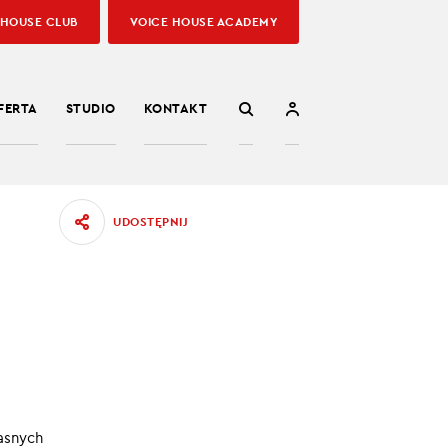
 HOUSE CLUB
VOICE HOUSE ACADEMY
FERTA
STUDIO
KONTAKT
UDOSTĘPNIJ
69
sumować
08.05.2022
asnych
:00
/
03:06