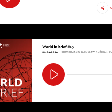
World in brief #13
06.04.2024
PROWADZĄCY: JAROSŁAW KUŹNIAR, 