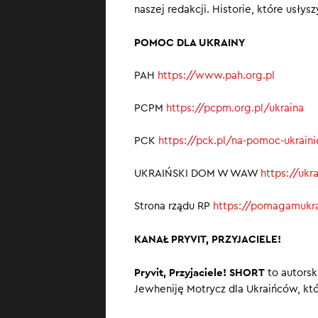
naszej redakcji. Historie, które usły
POMOC DLA UKRAINY
PAH
https://www.pah.org.pl
PCPM
https://pcpm.org.pl/ukraina
PCK
https://pck.pl/na-pomoc-ukrain
UKRAIŃSKI DOM W WAW
https://uk
Strona rządu RP
https://pomagamukra
KANAŁ PRYVIT, PRZYJACIELE!
Pryvit, Przyjaciele! SHORT
to autorsk
Jewheniję Motrycz dla Ukraińców, któ