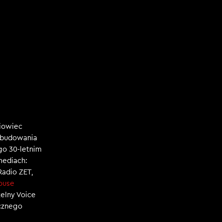
niowiec
, budowania
ego 30-letnim
mediach:
 Radio ZET,
ouse
zelny Voice
ecznego