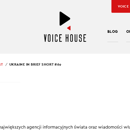
VOICE
BLOG
O
ST
UKRAINE IN BRIEF SHORT #69
SŁAW KUŹNIAR
INE IN BRIEF SHORT #
ef SHORT
to konkretne, krótkie informacje, które pomagają pod
ę w Ukrainie.
największych agencji informacyjnych świata oraz wiadomości wł
00