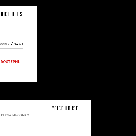
00:00
/
04:53
UDOSTĘPNIJ
MARTYNA MACONKO