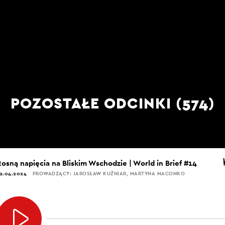
POZOSTAŁE ODCINKI (574)
Rosną napięcia na Bliskim Wschodzie | World in Brief #14
2.04.2024
PROWADZĄCY: JAROSŁAW KUŹNIAR, MARTYNA MACONKO