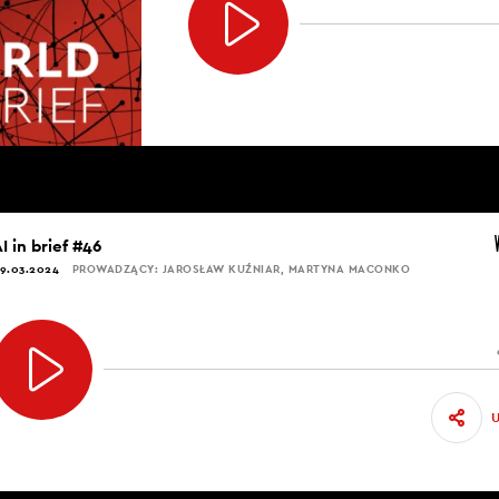
I in brief #46
9.03.2024
PROWADZĄCY: JAROSŁAW KUŹNIAR, MARTYNA MACONKO