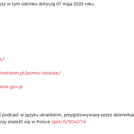
szysz w tym odcinku dotyczą 07 maja 2022 roku.
ie/
rainskidom.pl/pomoc-ukrainie/
inie.gov.pl
i podcast w języku ukraińskim, przygotowywany przez dziennika
rzy znaleźli się w Polsce
spoti.fi/3O4OT6i