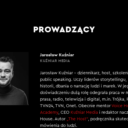
PROWADZĄCY
Jarosław Kuźniar
KUŹNIAR MEDIA
Jarosław Kuźniar – dziennikarz, host, szkole
public speaking. Uczy liderów storytellingu
historii, dbania o narrację ludzi i marek. W j
doświadczeniu dużą rolę odegrała praca w 
prasa, radio, telewizja i digital, m.in. Trójka,
TVN24, TVN, Onet. Obecnie mentor
Voice H
Academy
, CEO
Kuźniar Media
i redaktor nac
House. Autor
„The Host”
, podręcznika skut
mówienia do ludzi.