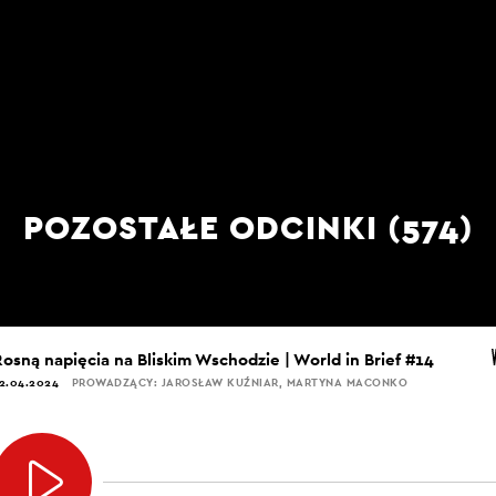
POZOSTAŁE ODCINKI (574)
Rosną napięcia na Bliskim Wschodzie | World in Brief #14
2.04.2024
PROWADZĄCY: JAROSŁAW KUŹNIAR, MARTYNA MACONKO