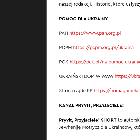
naszej redakcji. Historie, które usłys
POMOC DLA UKRAINY
PAH
https://www.pah.org.pl
PCPM
https://pcpm.org.pl/ukraina
PCK
https://pck.pl/na-pomoc-ukrain
UKRAIŃSKI DOM W WAW
https://uk
Strona rządu RP
https://pomagamukra
KANAŁ PRYVIT, PRZYJACIELE!
Pryvit, Przyjaciele! SHORT
to autorsk
Jewheniję Motrycz dla Ukraińców, któ