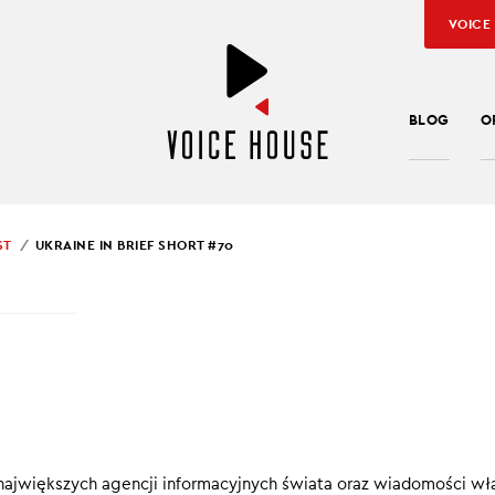
VOICE
BLOG
O
ST
UKRAINE IN BRIEF SHORT #70
SŁAW KUŹNIAR
INE IN BRIEF SHORT #
ef SHORT
to konkretne, krótkie informacje, które pomagają pod
ę w Ukrainie.
największych agencji informacyjnych świata oraz wiadomości wł