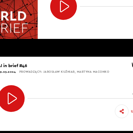
I in brief #46
9.03.2024
PROWADZĄCY: JAROSŁAW KUŹNIAR, MARTYNA MACONKO