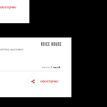
UDOSTĘPNIJ
MARTYNA MACONKO
00:00
/
04:18
UDOSTĘPNIJ