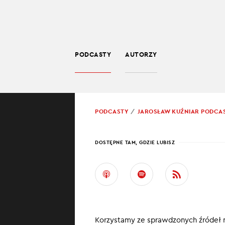
PODCASTY
AUTORZY
SPOŁECZEŃSTWO
POWRÓT
PODCASTY
JAROSŁAW KUŹNIAR PODCA
PROWADZĄCY:
JARO
DOSTĘPNE TAM, GDZIE LUBISZ
UKRA
Ukraine in bri
wojenną sytuacj
Korzystamy ze sprawdzonych źródeł 