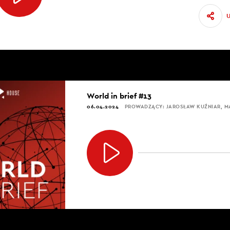
World in brief #13
06.04.2024
PROWADZĄCY: JAROSŁAW KUŹNIAR, 