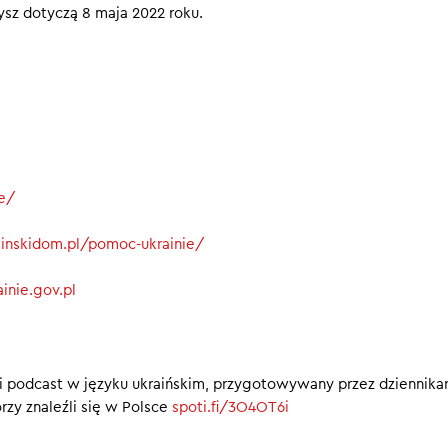
zysz dotyczą 8 maja 2022 roku.
00
ie/
rainskidom.pl/pomoc-ukrainie/
inie.gov.pl
i podcast w języku ukraińskim, przygotowywany przez dziennika
rzy znaleźli się w Polsce
spoti.fi/3O4OT6i