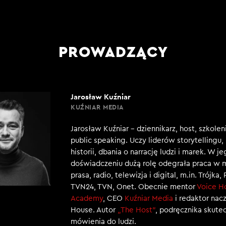
PROWADZĄCY
Jarosław Kuźniar
KUŹNIAR MEDIA
Jarosław Kuźniar – dziennikarz, host, szkole
public speaking. Uczy liderów storytellingu
historii, dbania o narrację ludzi i marek. W j
doświadczeniu dużą rolę odegrała praca w 
prasa, radio, telewizja i digital, m.in. Trójka,
TVN24, TVN, Onet. Obecnie mentor
Voice H
Academy
, CEO
Kuźniar Media
i redaktor nac
House. Autor
„The Host”
, podręcznika skut
mówienia do ludzi.