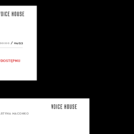
00:00
/
04:53
UDOSTĘPNIJ
MARTYNA MACONKO