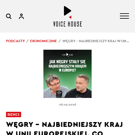
PODCASTY
EKONOMICZNIE
WĘGRY – NAJBIEDNIEJSZY KRAJ W UNII EUROPEJSKIEJ. CO POSZŁO NIE TAK?
06.05.2026
BIZNES
WĘGRY – NAJBIEDNIEJSZY KRAJ
W UNII EUROPEJSKIEJ. CO