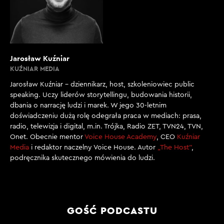
Jarosław Kuźniar
KUŹNIAR MEDIA
Jarosław Kuźniar – dziennikarz, host, szkoleniowiec public
speaking. Uczy liderów storytellingu, budowania historii,
dbania o narrację ludzi i marek. W jego 30-letnim
doświadczeniu dużą rolę odegrała praca w mediach: prasa,
radio, telewizja i digital, m.in. Trójka, Radio ZET, TVN24, TVN,
Onet. Obecnie mentor
Voice House Academy
, CEO
Kuźniar
Media
i redaktor naczelny Voice House. Autor
„The Host”
,
podręcznika skutecznego mówienia do ludzi.
GOŚĆ PODCASTU