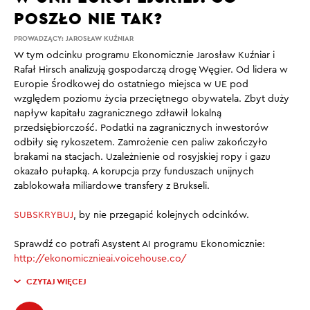
POSZŁO NIE TAK?
PROWADZĄCY:
JAROSŁAW KUŹNIAR
W tym odcinku programu Ekonomicznie Jarosław Kuźniar i
Rafał Hirsch analizują gospodarczą drogę Węgier. Od lidera w
Europie Środkowej do ostatniego miejsca w UE pod
względem poziomu życia przeciętnego obywatela. Zbyt duży
napływ kapitału zagranicznego zdławił lokalną
przedsiębiorczość. Podatki na zagranicznych inwestorów
odbiły się rykoszetem. Zamrożenie cen paliw zakończyło
brakami na stacjach. Uzależnienie od rosyjskiej ropy i gazu
okazało pułapką. A korupcja przy funduszach unijnych
zablokowała miliardowe transfery z Brukseli.
SUBSKRYBUJ
, by nie przegapić kolejnych odcinków.
Sprawdź co potrafi Asystent AI programu Ekonomicznie:
http://ekonomicznieai.voicehouse.co/
CZYTAJ WIĘCEJ