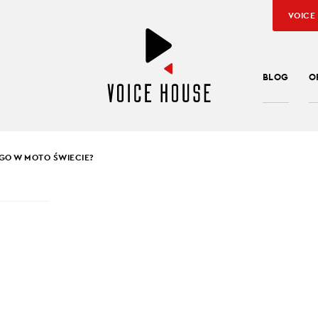
VOICE
BLOG
O
O W MOTO ŚWIECIE?
ER MAJDAN
,
PATRYK MIKICIUK
,
ŁUKASZ KAMIŃSKI
OWEGO W MOTO
CIE?
zęsto przyglądamy się ikonom motoryzacji, które mają nie tylko
ata. Tym razem zaglądamy do świata nowości, które z jakiegoś p