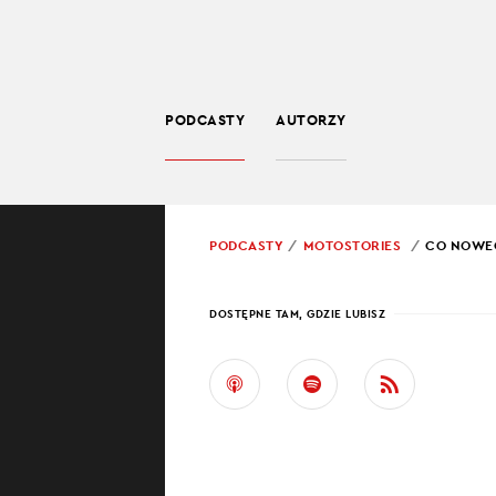
PODCASTY
AUTORZY
LIFESTYLE
POWRÓT
PODCASTY
MOTOSTORIES
CO NOWEG
PROWADZĄCY:
KACP
DOSTĘPNE TAM, GDZIE LUBISZ
CO N
ŚWIE
W MotoStories c
renomę, ale i l