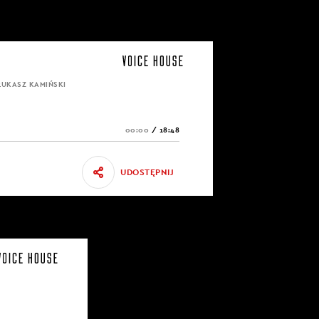
ŁUKASZ KAMIŃSKI
00:00
/
18:48
UDOSTĘPNIJ