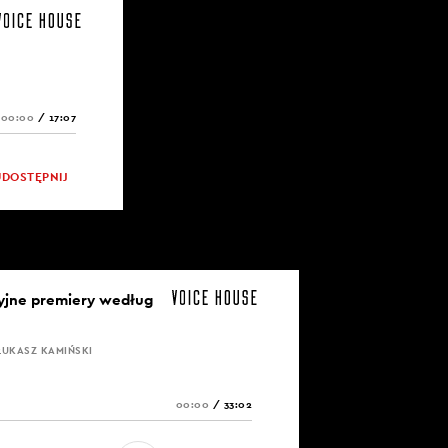
00:00
/
17:07
UDOSTĘPNIJ
yjne premiery według
ŁUKASZ KAMIŃSKI
00:00
/
33:02