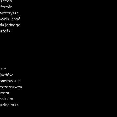
czącego
tformie
Motoryzacji
awnik, choć
nia jednego
ażdżki.
 się
ojazdów
jonerów aut
rzeczoznawca
Monza
polskim
azine oraz