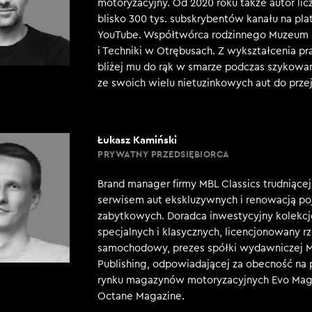
motoryzacyjny. Od 2020 roku także autor li
blisko 300 tys. subskrybentów kanału na pla
YouTube. Współtwórca rodzinnego Muzeum 
i Techniki w Otrębusach. Z wykształcenia pr
bliżej mu do rąk w smarze podczas szykowa
ze swoich wielu nietuzinkowych aut do przej
Łukasz Kamiński
PRYWATNY PRZEDSIĘBIORCA
Brand manager firmy MBL Classics trudniącej
serwisem aut ekskluzywnych i renowacją p
zabytkowych. Doradca inwestycyjny kolekc
specjalnych i klasycznych, licencjonowany 
samochodowy, prezes spółki wydawniczej 
Publishing, odpowiadającej za obecność na 
rynku magazynów motoryzacyjnych Evo Mag
Octane Magazine.