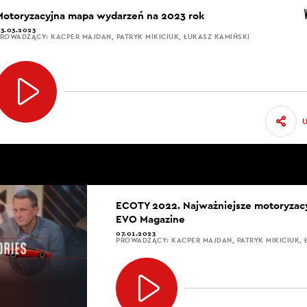
Motoryzacyjna mapa wydarzeń na 2023 rok
3.03.2023
ROWADZĄCY: KACPER MAJDAN, PATRYK MIKICIUK, ŁUKASZ KAMIŃSKI
ECOTY 2022. Najważniejsze motoryzac
EVO Magazine
07.01.2023
PROWADZĄCY: KACPER MAJDAN, PATRYK MIKICIUK, 