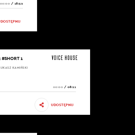
00:00
/
18:52
UDOSTĘPNIJ
ut #SHORT 1
ŁUKASZ KAMIŃSKI
00:00
/
08:11
UDOSTĘPNIJ