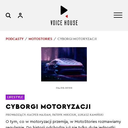
PODCASTY
MOTOSTORIES
CYBORGI MOTORYZACJI
04.09.2022
LIFESTYLE
CYBORGI MOTORYZACJI
PROWADZĄCY:
KACPER MAJDAN
,
PATRYK MIKICIUK
,
ŁUKASZ KAMIŃSKI
O tym, co w motoryzacji przemija, w MotoStories rozmawiamy
regularnie. Do historii odchodzą już nie tylko duże jednostki