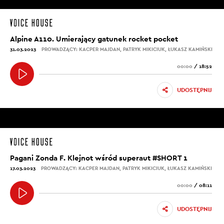
Alpine A110. Umierający gatunek rocket pocket
31.03.2023
PROWADZĄCY: KACPER MAJDAN, PATRYK MIKICIUK, ŁUKASZ KAMIŃSKI
00:00
/
18:52
UDOSTĘPNIJ
Pagani Zonda F. Klejnot wśród superaut #SHORT 1
17.03.2023
PROWADZĄCY: KACPER MAJDAN, PATRYK MIKICIUK, ŁUKASZ KAMIŃSKI
00:00
/
08:11
UDOSTĘPNIJ