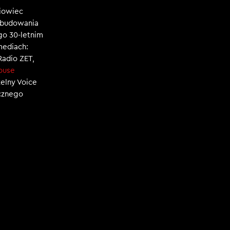
niowiec
, budowania
ego 30-letnim
mediach:
 Radio ZET,
ouse
zelny Voice
ecznego