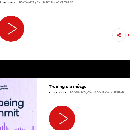
8.04.2024
PROWADZĄCY: JAROSŁAW KUŹNIAR
Trening dla mózgu
21.04.2024
PROWADZĄCY: JAROSŁAW KUŹNIAR