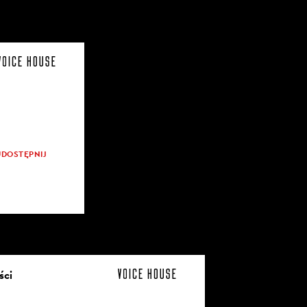
UDOSTĘPNIJ
ści