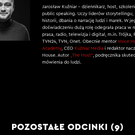
Jarosław Kuźniar – dziennikarz, host, szkole
public speaking. Uczy liderów storytellingu
historii, dbania o narrację ludzi i marek. W j
doświadczeniu dużą rolę odegrała praca w 
prasa, radio, telewizja i digital, m.in. Trójka,
TVN24, TVN, Onet. Obecnie mentor
Voice H
Academy
, CEO
Kuźniar Media
i redaktor nac
House. Autor
„The Host”
, podręcznika skut
mówienia do ludzi.
POZOSTAŁE ODCINKI (9)