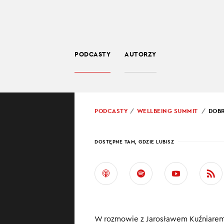
PODCASTY
AUTORZY
POWRÓT
PODCASTY
WELLBEING SUMMIT
DOBR
PROWADZĄCY:
JARO
DOSTĘPNE TAM, GDZIE LUBISZ
DOBR
KONI
Dobrostan w pra
W rozmowie z Jarosławem Kuźniarem p
liderzy traktuj