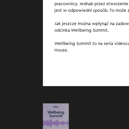
pracownicy. Jednak przez stworzenie
zadań i celów, p
jest w odpowiedni sposób. To może 
polecania firmy
tematyki marki 
Jak jeszcze można wpłynąć na zadowo
komunikacji i H
odcinka Wellbeing Summit.
Wellbeing Summit to na seria video
House.