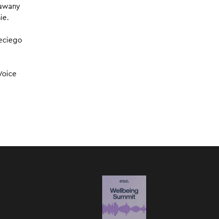
dawany
ęci
07.04.2024
ie.
sorka
zeciego
Voice