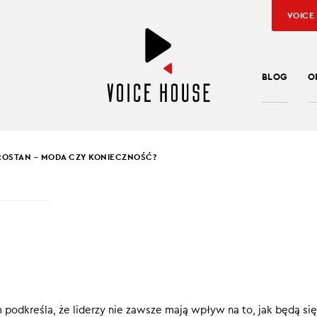
VOICE
BLOG
O
OSTAN – MODA CZY KONIECZNOŚĆ?
SŁAW KUŹNIAR
OSTAN – MODA CZY
ECZNOŚĆ?
cy to inwestycja w ludzi i relacje między nimi. W środowisku, gd
odkreśla, że liderzy nie zawsze mają wpływ na to, jak będą się 
ą pracowników z szacunkiem, a sami pracownicy są świadomi swo