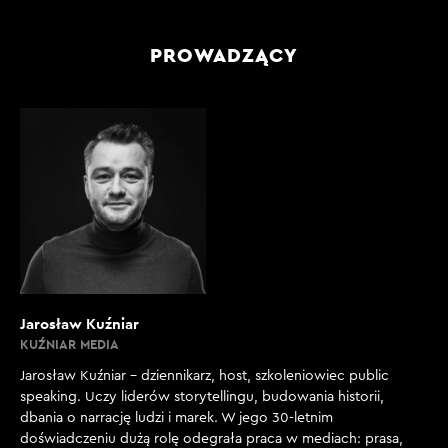
PROWADZĄCY
Jarosław Kuźniar
KUŹNIAR MEDIA
Jarosław Kuźniar – dziennikarz, host, szkoleniowiec public
speaking. Uczy liderów storytellingu, budowania historii,
dbania o narrację ludzi i marek. W jego 30-letnim
doświadczeniu dużą rolę odegrała praca w mediach: prasa,