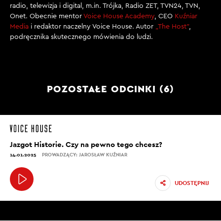
radio, telewizja i digital, m.in. Trójka, Radio ZET, TVN24, TVN,
Onet. Obecnie mentor
Voice House Academy
, CEO
Kuźniar
Media
i redaktor naczelny Voice House. Autor
„The Host”
,
podręcznika skutecznego mówienia do ludzi.
POZOSTAŁE ODCINKI (6)
Jazgot Historie. Czy na pewno tego chcesz?
14.01.2025
PROWADZĄCY: JAROSŁAW KUŹNIAR
UDOSTĘPNIJ