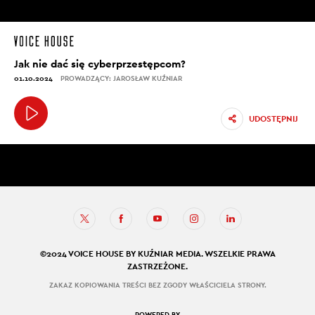
Jak nie dać się cyberprzestępcom?
01.10.2024
PROWADZĄCY: JAROSŁAW KUŹNIAR
UDOSTĘPNIJ
©2024 VOICE HOUSE BY KUŹNIAR MEDIA. WSZELKIE PRAWA
ZASTRZEŻONE.
ZAKAZ KOPIOWANIA TREŚCI BEZ ZGODY WŁAŚCICIELA STRONY.
POWERED BY