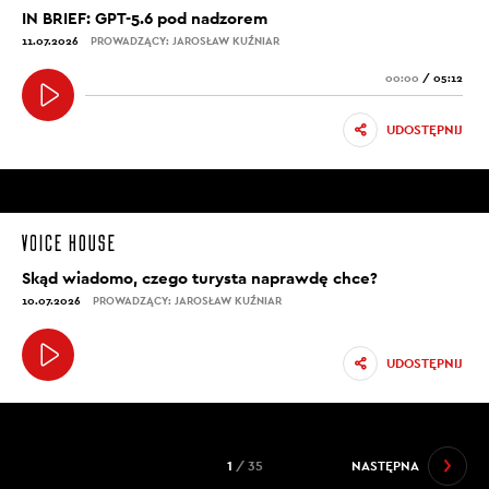
[00:06:59]
IN BRIEF: GPT-5.6 pod nadzorem
REDAKTOR J. KUŹNIAR: Ale emocje wywołują
11.07.2026
PROWADZĄCY: JAROSŁAW KUŹNIAR
ogromne. Prognoza pogody? Daj spokój.
00:00
/
05:12
[00:07:01]
UDOSTĘPNIJ
B. PUCEK: Absolutnie. Inny aspekt będzie pewnie w
segmencie sportowym, ponieważ w segmencie
sportowym oprócz informacji pasywnych, czyli: „Ktoś
strzelił gola”, jest również informacja emocjonalna,
czyli: W jakiej sytuacji? Jakiego rodzaju to emocje
wywołało? Jak zareagowała publiczność? No i tutaj, na
Skąd wiadomo, czego turysta naprawdę chce?
dzisiejszym etapie algorytmy jeszcze nie są dobre w
10.07.2026
PROWADZĄCY: JAROSŁAW KUŹNIAR
rozpoznawaniu emocji. Aczkolwiek jeżeli mówimy o
czymś, co nazywa się ładnie GPT-3, a jeszcze ładniej:
UDOSTĘPNIJ
generatywny transformator przedtreningowy (czyli to
jest rodzaj modelu językowego, który pozwala
generować wiedzę o świecie poprzez uczenie się na
różnych rodzajach danych, gdzie możemy nakarmić ten
1
/ 35
NASTĘPNA
algorytm informacjami, ale on zacznie interpretować te