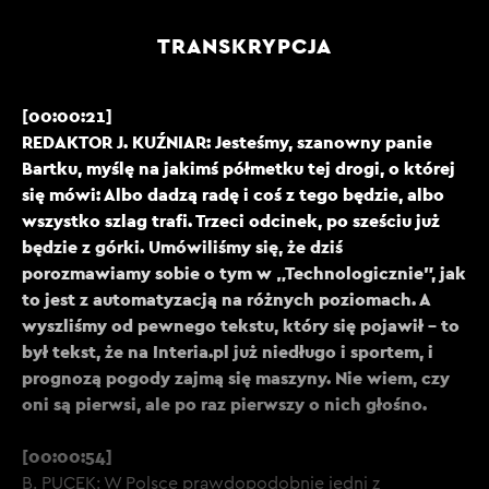
TRANSKRYPCJA
[00:00:21]
REDAKTOR J. KUŹNIAR: Jesteśmy, szanowny panie
Bartku, myślę na jakimś półmetku tej drogi, o której
się mówi: Albo dadzą radę i coś z tego będzie, albo
wszystko szlag trafi. Trzeci odcinek, po sześciu już
będzie z górki. Umówiliśmy się, że dziś
porozmawiamy sobie o tym w „Technologicznie”, jak
to jest z automatyzacją na różnych poziomach. A
wyszliśmy od pewnego tekstu, który się pojawił - to
był tekst, że na Interia.pl już niedługo i sportem, i
prognozą pogody zajmą się maszyny. Nie wiem, czy
oni są pierwsi, ale po raz pierwszy o nich głośno.
[00:00:54]
B. PUCEK: W Polsce prawdopodobnie jedni z