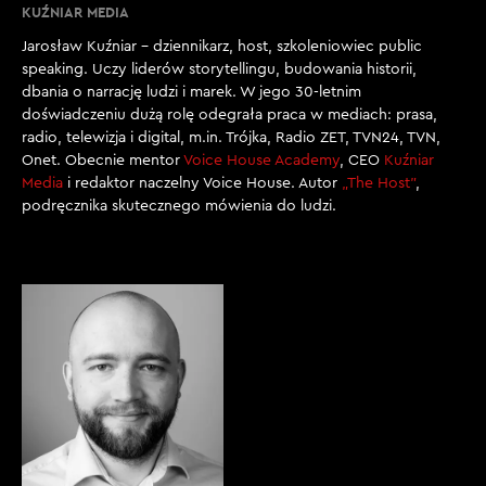
jedynkowy, więc to, że przyjdzie robot wcale nie
KUŹNIAR MEDIA
oznacza, że ty stracisz pracę. Może będziesz miał
Jarosław Kuźniar – dziennikarz, host, szkoleniowiec public
inną pracę? A może, jak w tym przemyśle 3.0 - 4.0,
speaking. Uczy liderów storytellingu, budowania historii,
może będziesz musiał współpracować z tym
dbania o narrację ludzi i marek. W jego 30-letnim
robotem?
doświadczeniu dużą rolę odegrała praca w mediach: prasa,
radio, telewizja i digital, m.in. Trójka, Radio ZET, TVN24, TVN,
[00:01:55]
Onet. Obecnie mentor
Voice House Academy
, CEO
Kuźniar
Media
i redaktor naczelny Voice House. Autor
„The Host”
,
B. PUCEK: To prawda. I myślę, że mamy kilkaset, jeśli nie
podręcznika skutecznego mówienia do ludzi.
kilka tysięcy lat doświadczenia w tworzeniu rzeczy i w
obserwowaniu procesów automatyzacji. Bo tak
naprawdę, czy patrzymy na to z perspektywy
akweduktów, czy patrzymy na to z perspektywy
rewolucji przemysłowej, czy dzisiaj internetu i takiej
robotyzacji na masową skalę, to te procesy już były,
one się powtarzają. Więc z jednej strony, istnieje ta
obawa o utratę pracy w związku z automatyzacją,
robotyzacją, rozwojem sztucznej inteligencji, ale – z
drugiej strony – do tej pory w historii te procesy miały
2 rodzaje konsekwencji. Po pierwsze: część rodzajów