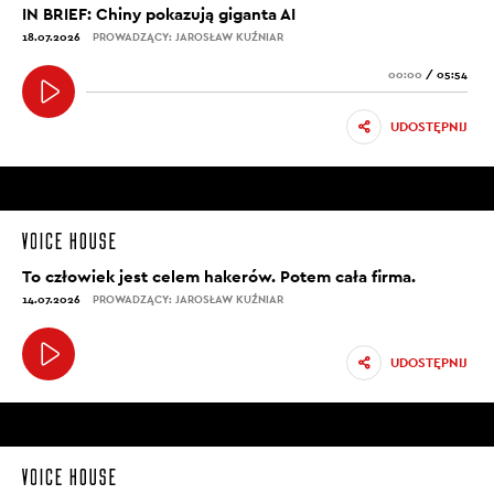
IN BRIEF: Chiny pokazują giganta AI
technologia potrafi być nawet skuteczniejsza niż
18.07.2026
PROWADZĄCY: JAROSŁAW KUŹNIAR
człowiek. Bo do tej pory siedział Tomasz Zubilewicz
albo Tomasz Wasilewski, albo Agnieszka Cegielska,
00:00
/
05:54
albo Maja Popielarska i patrzyli na pewne modele,
mieli obok meteorologa, który tak naprawdę
UDOSTĘPNIJ
analizował pewne modele, oni prezentowali tę
prognozę pogody. Tutaj mówimy o maszynie, która
dostanie zdjęcia, dostanie dane i wypluje prognozę
pogody. Napisać ją - tak jak to pisze choćby Polska
Agencja Prasowa - w bardzo prostych słowach nie
To człowiek jest celem hakerów. Potem cała firma.
jest rocket science.
14.07.2026
PROWADZĄCY: JAROSŁAW KUŹNIAR
[00:06:46]
UDOSTĘPNIJ
B. PUCEK: Tak. I to są prawdopodobnie pierwsze rzeczy,
które będą i są zautomatyzowane. Czyli te rzeczy,
które… Ja nazwałbym je „informacjami pasywnymi”,
czyli takie, które nie wymagają np. interpretacji.