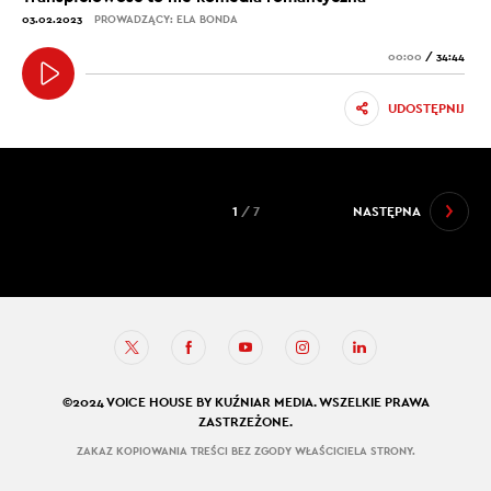
03.02.2023
PROWADZĄCY: ELA BONDA
00:00
/
34:44
UDOSTĘPNIJ
1
/ 7
NASTĘPNA
©2024 VOICE HOUSE BY KUŹNIAR MEDIA. WSZELKIE PRAWA
ZASTRZEŻONE.
ZAKAZ KOPIOWANIA TREŚCI BEZ ZGODY WŁAŚCICIELA STRONY.