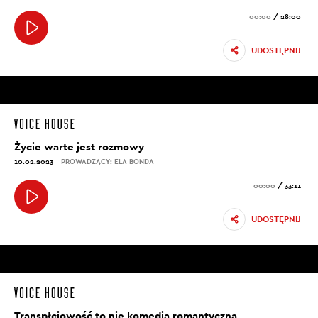
00:00
/
28:00
UDOSTĘPNIJ
Życie warte jest rozmowy
10.02.2023
PROWADZĄCY: ELA BONDA
00:00
/
33:11
UDOSTĘPNIJ
Transpłciowość to nie komedia romantyczna