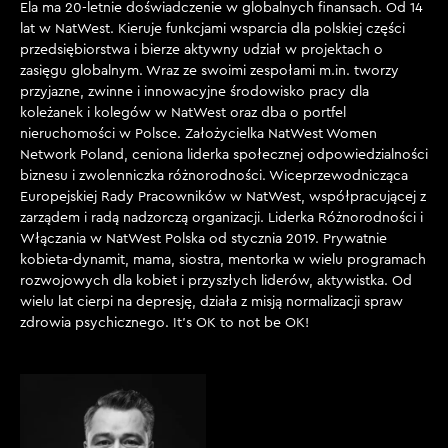
Ela ma 20-letnie doświadczenie w globalnych finansach. Od 14
lat w NatWest. Kieruje funkcjami wsparcia dla polskiej części
przedsiębiorstwa i bierze aktywny udział w projektach o
zasięgu globalnym. Wraz ze swoimi zespołami m.in. tworzy
przyjazne, zwinne i innowacyjne środowisko pracy dla
koleżanek i kolegów w NatWest oraz dba o portfel
nieruchomości w Polsce. Założycielka NatWest Women
Network Poland, ceniona liderka społecznej odpowiedzialności
biznesu i zwolenniczka różnorodności. Wiceprzewodnicząca
Europejskiej Rady Pracowników w NatWest, współpracującej z
zarządem i radą nadzorczą organizacji. Liderka Różnorodności i
Włączania w NatWest Polska od stycznia 2019. Prywatnie
kobieta-dynamit, mama, siostra, mentorka w wielu programach
rozwojowych dla kobiet i przyszłych liderów, aktywistka. Od
wielu lat cierpi na depresję, działa z misją normalizacji spraw
zdrowia psychicznego. It’s OK to not be OK!