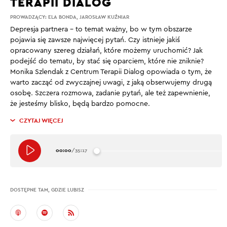
TERAPII DIALOG
PROWADZĄCY:
ELA BONDA
,
JAROSŁAW KUŹNIAR
Depresja partnera – to temat ważny, bo w tym obszarze
pojawia się zawsze najwięcej pytań. Czy istnieje jakiś
opracowany szereg działań, które możemy uruchomić? Jak
podejść do tematu, by stać się oparciem, które nie zniknie?
Monika Szlendak z Centrum Terapii Dialog opowiada o tym, że
warto zacząć od zwyczajnej uwagi, z jaką obserwujemy drugą
osobę. Szczera rozmowa, zadanie pytań, ale też zapewnienie,
że jesteśmy blisko, będą bardzo pomocne.
CZYTAJ WIĘCEJ
00:00
/
35:17
DOSTĘPNE TAM, GDZIE LUBISZ