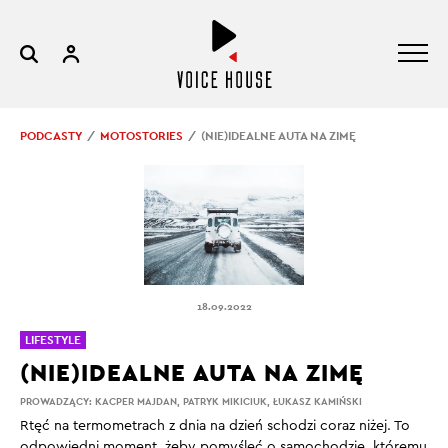
PODCASTY
MOTOSTORIES
(NIE)IDEALNE AUTA NA ZIMĘ
18.09.2022
LIFESTYLE
(NIE)IDEALNE AUTA NA ZIMĘ
PROWADZĄCY:
KACPER MAJDAN
,
PATRYK MIKICIUK
,
ŁUKASZ KAMIŃSKI
Rtęć na termometrach z dnia na dzień schodzi coraz niżej. To
odpowiedni moment, żeby pomyśleć o samochodzie, któremu