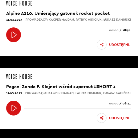
Alpine A110. Umierający gatunek rocket pocket
31.03.2023
PROWADZĄCY: KACPER MAJDAN, PATRYK MIKICIUK, ŁUKASZ KAMIŃSKI
00:00
/
18:52
UDOSTĘPNIJ
Pagani Zonda F. Klejnot wśród superaut #SHORT 1
17.03.2023
PROWADZĄCY: KACPER MAJDAN, PATRYK MIKICIUK, ŁUKASZ KAMIŃSKI
00:00
/
08:11
UDOSTĘPNIJ