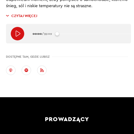
śnieg, sól i niskie temperatury nie są straszne.
CZYTAJ WIĘCEJ
00:00
/
35:09
DOSTĘPNE TAM, GDZIE LUBISZ
PROWADZĄCY