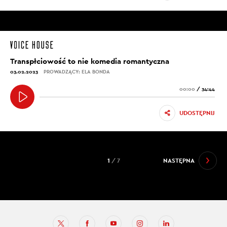
REDAKTOR J. KUŹNIAR: To, że ona mówi?
[00:05:45]
A. PIESZALSKA-BYCZUK: Tak. Naprawdę na początku
zupełnie tego nie rozumiałam, ale wydawało mi się to
Transpłciowość to nie komedia romantyczna
bardzo odważne, bo do kilku miesięcy wstecz albo
03.02.2023
PROWADZĄCY: ELA BONDA
kilku lat wstecz uważałam, że w biznesie nie ma miejsca
00:00
/
34:44
na emocje i na słabość.
UDOSTĘPNIJ
[00:06:00]
E. BONDA: Co dzisiaj myślisz?
[00:06:02]
1
/ 7
NASTĘPNA
A. PIESZALSKA-BYCZUK: Dzisiaj już jestem dojrzalszą
kobietą, po wielomiesięcznej terapii, więc
zdecydowanie uważam, że w biznesie jest miejsce na
emocje i nie da się ich oddzielić. To jest sprzężenie
zwrotne pomiędzy życiem prywatnym pracownika a
wpływem na biznes. To jest szalenie istotne, żeby