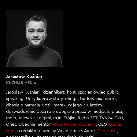
spotkaliśmy tu i rozmawialiśmy sobie o depresji, to
dopiero po powiedziałaś mi o stresie. Świetnie
odegrałaś osobę, która była zdystansowana do
stresu.
[00:02:07]
E. BONDA: Fizycznie to chyba nie do końca udało się
wszystko ukryć z tych stresowych rzeczy, ale
rzeczywiście poczucie swobody miałam, natomiast
wtedy występowałam w roli może niełatwej, ale
Jarosław Kuźniar
jednocześnie łatwiejszej, bo byłam gościem, a ty byłeś
KUŹNIAR MEDIA
prowadzącym. Dzisiaj zaczynam nową przygodę i
jestem z tobą współprowadzącą, więc jest to stres, ale
Jarosław Kuźniar – dziennikarz, host, szkoleniowiec public
taki bardzo pozytywny, nakręcający. Patrzę na to z
speaking. Uczy liderów storytellingu, budowania historii,
dbania o narrację ludzi i marek. W jego 30-letnim
dużym zaciekawieniem, na siebie w tym wszystkim, na
doświadczeniu dużą rolę odegrała praca w mediach: prasa,
nową przygodę, ale też na to, co dobrego możemy dać
radio, telewizja i digital, m.in. Trójka, Radio ZET, TVN24, TVN,
ludziom i społeczeństwu.
Onet. Obecnie mentor
Voice House Academy
, CEO
Kuźniar
Media
i redaktor naczelny Voice House. Autor
„The Host”
,
[00:02:37]