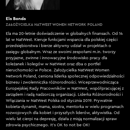
[00:01:40]
REDAKTOR J. KUŹNIAR: Zanim wprowadzimy gościa,
to powinniśmy wprowadzić ciebie jako co-hosta.
Ela Bonda
Dzień dobry, pani Elu.
ZAŁOŻYCIELKA NATWEST WOMEN NETWORK POLAND
Ela ma 20-letnie doświadczenie w globalnych finansach. Od 14
[00:01:44]
lat w NatWest. Kieruje funkcjami wsparcia dla polskiej części
E. BONDA: Dzień dobry, panie Jarku.
przedsiębiorstwa i bierze aktywny udział w projektach o
zasięgu globalnym. Wraz ze swoimi zespołami m.in. tworzy
[00:01:45]
przyjazne, zwinne i innowacyjne środowisko pracy dla
REDAKTOR J. KUŹNIAR: I jak? Jesteś gotowa do nowej
koleżanek i kolegów w NatWest oraz dba o portfel
roli?
nieruchomości w Polsce. Założycielka NatWest Women
Network Poland, ceniona liderka społecznej odpowiedzialności
biznesu i zwolenniczka różnorodności. Wiceprzewodnicząca
[00:01:47]
Europejskiej Rady Pracowników w NatWest, współpracującej z
E. BONDA: Jestem bardzo podekscytowana nową
zarządem i radą nadzorczą organizacji. Liderka Różnorodności i
możliwością, nową rolą, nowym zadaniem, nową
Włączania w NatWest Polska od stycznia 2019. Prywatnie
przygodą w życiu i bardzo, bardzo zestresowana.
kobieta-dynamit, mama, siostra, mentorka w wielu programach
rozwojowych dla kobiet i przyszłych liderów, aktywistka. Od
[00:01:58]
wielu lat cierpi na depresję, działa z misją normalizacji spraw
zdrowia psychicznego. It’s OK to not be OK!
REDAKTOR J. KUŹNIAR: Za pierwszym razem kiedy się