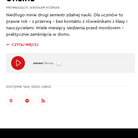
PROWADZĄCY:
JAROSŁAW KUŹNIAR
Niedługo minie drugi semestr zdalnej nauki. Dla uczniów to
prawie rok – z przerwą – bez kontaktu z rówieśnikami z klasy i
nauczycielami. Wiele miesięcy siedzenia przed monitorem –
praktycznie zamknięcia w domu.
CZYTAJ WIĘCEJ
00:00
/
60:24
DOSTĘPNE TAM, GDZIE LUBISZ