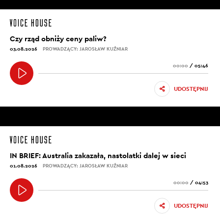
Czy rząd obniży ceny paliw?
03.08.2026
PROWADZĄCY: JAROSŁAW KUŹNIAR
00:00
/
05:46
UDOSTĘPNIJ
IN BRIEF: Australia zakazała, nastolatki dalej w sieci
01.08.2026
PROWADZĄCY: JAROSŁAW KUŹNIAR
00:00
/
04:53
UDOSTĘPNIJ