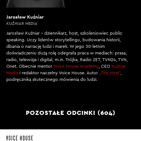
Jarosław Kuźniar
KUŹNIAR MEDIA
Jarosław Kuźniar – dziennikarz, host, szkoleniowiec public
speaking. Uczy liderów storytellingu, budowania historii,
dbania o narrację ludzi i marek. W jego 30-letnim
doświadczeniu dużą rolę odegrała praca w mediach: prasa,
radio, telewizja i digital, m.in. Trójka, Radio ZET, TVN24, TVN,
Onet. Obecnie mentor
Voice House Academy
, CEO
Kuźniar
Media
i redaktor naczelny Voice House. Autor
„The Host”
,
podręcznika skutecznego mówienia do ludzi.
POZOSTAŁE ODCINKI (604)