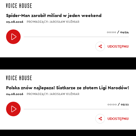
Spider-Man zarobił miliard w jeden weekend
05.08.2026
PROWADZĄCY: JAROSŁAW KUŹNIAR
00:00
/
04:54
UDOSTĘPNIJ
Polska znów najlepsza! Siatkarze ze złotem Ligi Narodów!
04.08.2026
PROWADZĄCY: JAROSŁAW KUŹNIAR
00:00
/
05:11
UDOSTĘPNIJ