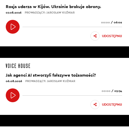
Rosja uderza w Kijów. Ukrainie brakuje obrony.
07.08.2026
PROWADZĄCY: JAROSŁAW KUŹNIAR
00:00
/
06:09
UDOSTĘPNIJ
Jak agenci AI stworzyli fałszywe tożsamości?
06.08.2026
PROWADZĄCY: JAROSŁAW KUŹNIAR
00:00
/
05:34
UDOSTĘPNIJ