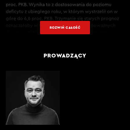
proc. PKB. Wynika to z dostosowania do poziomu
deficytu z ubiegłego roku, w którym wystrzelił on w
górę do 6,6 proc. PKB. Trzymanie się starych prognoz
oznaczałoby w tej sytuacji konieczność poważnych
ROZWIŃ CAŁOŚĆ
cięć w wydatkach publicznych albo podnoszenia
podatków. Rząd, nie chcąc robić ani jednego, ani
drugiego, skorygował po prostu prognozę.
PROWADZĄCY
Jednocześnie zasygnalizował, że Polska skorzysta z tak
zwanej klauzuli wyjścia. To furtka do odejścia od ścieżki
ograniczania wydatków. Zaleciła nam to Komisja
Europejska w ramach procedury nadmiernego
deficytu.
PRZECZYTAJ TRANSKRYPCJĘ CAŁEGO ODCINKA W
KLUBIE