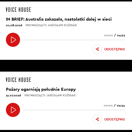
IN BRIEF: Australia zakazała, nastolatki dalej w sieci
01.08.2026
PROWADZĄCY: JAROSŁAW KUŹNIAR
00:00
/
04:53
UDOSTĘPNIJ
Pożary ogarniają południe Europy
31.07.2026
PROWADZĄCY: JAROSŁAW KUŹNIAR
00:00
/
04:44
UDOSTĘPNIJ