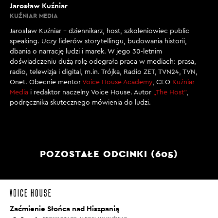
Jarosław Kuźniar
KUŹNIAR MEDIA
Jarosław Kuźniar – dziennikarz, host, szkoleniowiec public
speaking. Uczy liderów storytellingu, budowania historii,
dbania o narrację ludzi i marek. W jego 30-letnim
doświadczeniu dużą rolę odegrała praca w mediach: prasa,
radio, telewizja i digital, m.in. Trójka, Radio ZET, TVN24, TVN,
Onet. Obecnie mentor
Voice House Academy
, CEO
Kuźniar
Media
i redaktor naczelny Voice House. Autor
„The Host”
,
podręcznika skutecznego mówienia do ludzi.
POZOSTAŁE ODCINKI (605)
Zaćmienie Słońca nad Hiszpanią