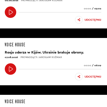
08.08.2026
PROWADZĄCY: JAROSŁAW KUŹNIAR
00:00
/
05:02
UDOSTĘPNIJ
Rosja uderza w Kijów. Ukrainie brakuje obrony.
07.08.2026
PROWADZĄCY: JAROSŁAW KUŹNIAR
00:00
/
06:09
UDOSTĘPNIJ