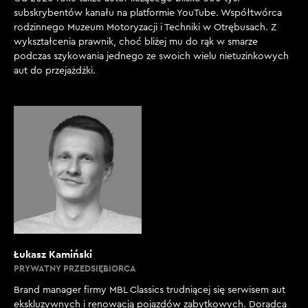
subskrybentów kanału na platformie YouTube. Współtwórca
[00:03:12]
rodzinnego Muzeum Motoryzacji i Techniki w Otrębusach. Z
K. MAJDAN: Moja propozycja tego auta może wzięła
wykształcenia prawnik, choć bliżej mu do rąk w smarze
się stąd, że żyjemy też jakby nie patrzeć w trochę
podczas szykowania jednego ze swoich wielu nietuzinkowych
zamkniętej bańce petrolheadów, którzy po prostu
aut do przejażdżki.
Fiatem Pandą jakkolwiek się jarają. Ja jak mijam
tego typu auta - zdarza się to w sumie to rzadko,
czyli mamy jakiś pierwszy wyróżnik do tego, żeby
auto było na ulicy postrzegane jako bardziej
wyjątkowe - ja się odwracam. Nawet jak z Łukaszem
mijaliśmy Fiata Pandę, to we dwóch się za tym
autem odwróciliśmy. Czyli jednak coś w tym jest.
[00:03:39]
P. MIKICIUK: Ja uwielbiam pierwszą generację, tę
Łukasz Kamiński
przedliftową. Nie wiem, czy pamiętacie – ona miała
PRYWATNY PRZEDSIĘBIORCA
fotele, które były z rurek.
Brand manager firmy MBL Classics trudniącej się serwisem aut
[00:03:47]
ekskluzywnych i renowacją pojazdów zabytkowych. Doradca