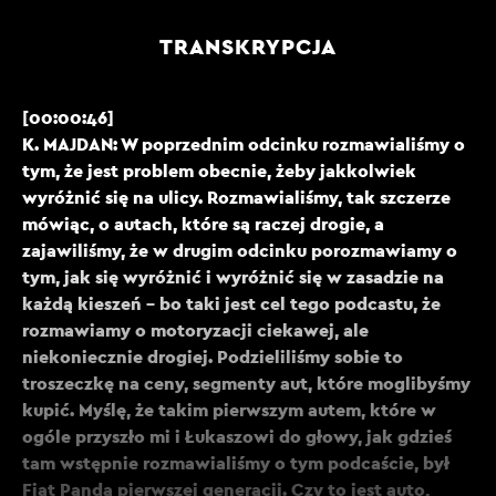
TRANSKRYPCJA
[00:00:46]
K. MAJDAN: W poprzednim odcinku rozmawialiśmy o
tym, że jest problem obecnie, żeby jakkolwiek
wyróżnić się na ulicy. Rozmawialiśmy, tak szczerze
mówiąc, o autach, które są raczej drogie, a
zajawiliśmy, że w drugim odcinku porozmawiamy o
tym, jak się wyróżnić i wyróżnić się w zasadzie na
każdą kieszeń - bo taki jest cel tego podcastu, że
rozmawiamy o motoryzacji ciekawej, ale
niekoniecznie drogiej. Podzieliliśmy sobie to
troszeczkę na ceny, segmenty aut, które moglibyśmy
kupić. Myślę, że takim pierwszym autem, które w
ogóle przyszło mi i Łukaszowi do głowy, jak gdzieś
tam wstępnie rozmawialiśmy o tym podcaście, był
Fiat Panda pierwszej generacji. Czy to jest auto,