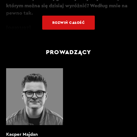
którym można się dzisiaj wyróżnić? Według mnie na
pewno tak.
ROZWIŃ CAŁOŚĆ
[00:01:27]
P. MIKICIUK: Musimy znaleźć przede wszystkim
definicję, co to znaczy się wyróżnić? Co oznacza
sformułowanie, że się wyróżnisz?
PROWADZĄCY
[00:01:33]
K. MAJDAN: Że ktoś się za tobą na pewno odwróci
chociażby.
[00:01:36]
P. MIKICIUK: Na pewno będziemy mieli z Fiata Pandy
mnóstwo frajdy, mnóstwo przyjemności, ale czy to jest
samochód, którego np. ludzie będą zazdrościli i ci
mówili: „Wow, ale masz super auto”? Wydaje mi się, że
Fiat Panda do tego grona nie należy. Na pewno będzie
Kacper Majdan