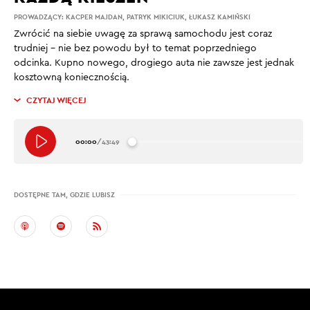
PROWADZĄCY:
KACPER MAJDAN
,
PATRYK MIKICIUK
,
ŁUKASZ KAMIŃSKI
Zwrócić na siebie uwagę za sprawą samochodu jest coraz
trudniej – nie bez powodu był to temat poprzedniego
odcinka. Kupno nowego, drogiego auta nie zawsze jest jednak
kosztowną koniecznością.
CZYTAJ WIĘCEJ
00:00
/
43:49
DOSTĘPNE TAM, GDZIE LUBISZ