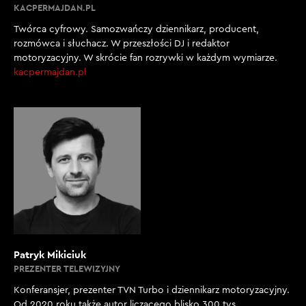
charakterystycznym samochodem, na pewno będzie
KACPERMAJDAN.PL
innym samochodem na ulicy, ale czy będzie obiektem
Twórca cyfrowy. Samozwańczy dziennikarz, producent,
westchnień? Pytanie, czy mówimy o wyróżnieniu, czyli
rozmówca i słuchacz. W przeszłości DJ i redaktor
w postaci obiektu westchnień dla innych kierowców,
motoryzacyjny. W skrócie fan rozrywki w każdym wymiarze.
którzy patrzą z podziwem i pokazują palcem, czy
kacpermajdan.pl
mówimy o samochodzie, w którym mamy się super
czuć i ma być zupełnie inny niż wszystkie? Chyba Panda
do tej drugiej kategorii będzie należała. Wydaje mi się,
że duże znaczenie dla kierowców – oprócz tego, że
fajnie nam ma się jeździć – ma jednak to, jak ono jest
postrzegane. To jest tak, że ci spotterzy mają zrobić
zdjęcie, on specjalnie kupił ten samochód po to, żeby
spotter zrobił zdjęcie, bo on się czuje
dowartościowany. Troszkę tak to wygląda w naszej
rzeczywistości. Czy na Pandę się rzucą, żeby zrobić
zdjęcie? Kurde, chyba raczej nie – chociaż to doskonały
Patryk Mikiciuk
samochód. Ja jakbym zobaczył fajną Pandę na ulicy, a
PREZENTER TELEWIZYJNY
najlepiej w wersji 4×4 z otwieranym, rolowanym
Konferansjer, prezenter TVN Turbo i dziennikarz motoryzacyjny.
dachem, to od razu by poszła na Instagrama.
Od 2020 roku także autor liczącego blisko 300 tys.