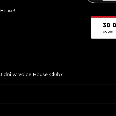
e House!
0 dni w Voice House Club?