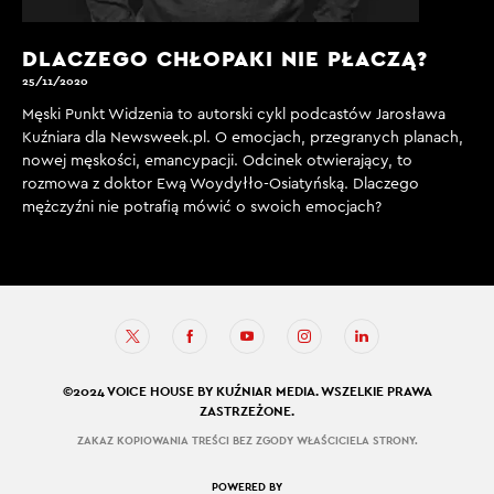
DLACZEGO CHŁOPAKI NIE PŁACZĄ?
25/11/2020
Męski Punkt Widzenia to autorski cykl podcastów Jarosława
Kuźniara dla Newsweek.pl. O emocjach, przegranych planach,
nowej męskości, emancypacji. Odcinek otwierający, to
rozmowa z doktor Ewą Woydyłło-Osiatyńską. Dlaczego
mężczyźni nie potrafią mówić o swoich emocjach?
©2024 VOICE HOUSE BY KUŹNIAR MEDIA. WSZELKIE PRAWA
ZASTRZEŻONE.
ZAKAZ KOPIOWANIA TREŚCI BEZ ZGODY WŁAŚCICIELA STRONY.
POWERED BY