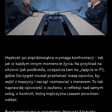
Męskość po pięćdziesiątce wymaga konfrontacji – tak
jak w każdym innym momencie życia. Na przykład na
siłowni (jak podkreśla, uczęszcza tam na „zajęcia w-f”),
gdzie Szczygieł musiał przełamać masę oporów, by
zejść z maszyny i zacząć rozmawiać z trenerem. To tak
naprawdę opowieść o zaufaniu, o refleksji nad samym
sobą, o kontroli, którą mężczyzna czasem powinien
oddać.
Bycie mężczyzną w rozumieniu Mariusza Szczygła