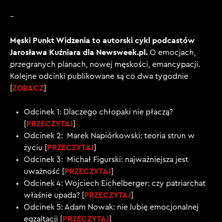
–
Męski Punkt Widzenia to autorski cykl podcastów
Jarosława Kuźniara dla Newsweek.pl.
O emocjach,
przegranych planach, nowej męskości, emancypacji.
Kolejne odcinki publikowane są co dwa tygodnie
ZOBACZ
[
]
Odcinek 1: Dlaczego chłopaki nie płaczą?
PRZECZYTAJ
[
]
Odcinek 2: Marek Napiórkowski: teoria strun w
PRZECZYTAJ
życiu [
]
Odcinek 3: Michał Figurski: najważniejsza jest
PRZECZYTAJ
uważność [
]
Odcinek 4: Wojciech Eichelberger: czy patriarchat
PRZECZYTAJ
właśnie upada? [
]
Odcinek 5: Adam Nowak: nie lubię emocjonalnej
PRZECZYTAJ
egzaltacji [
]