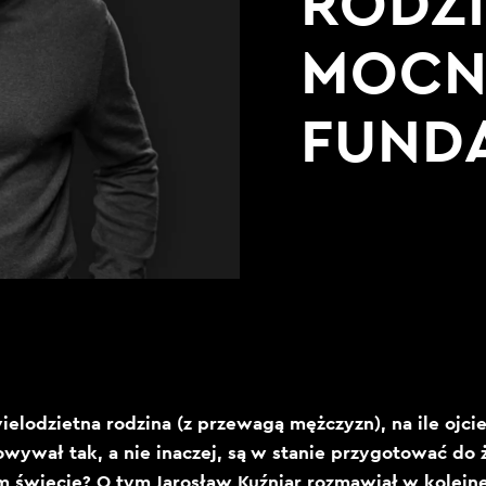
RODZI
MOCN
FUND
wielodzietna rodzina (z przewagą mężczyzn), na ile ojcie
wywał tak, a nie inaczej, są w stanie przygotować do 
 świecie? O tym Jarosław Kuźniar rozmawiał w kolejne