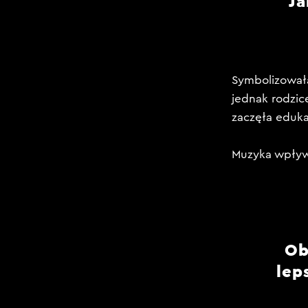
Ja
Symbolizowała
jednak rodzice
zaczęła eduka
Muzyka wpływa
Ob
lep