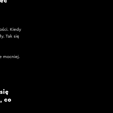
iec
ści. Kiedy
y. Tak się
e mocniej.
się
, co