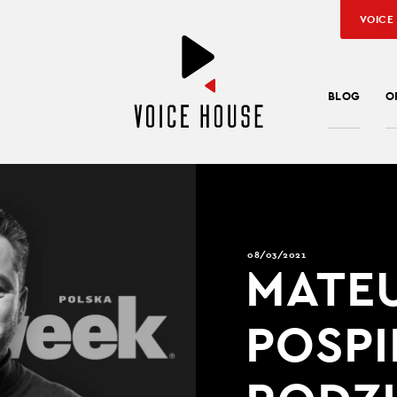
VOICE
BLOG
O
08/03/2021
MATE
POSPI