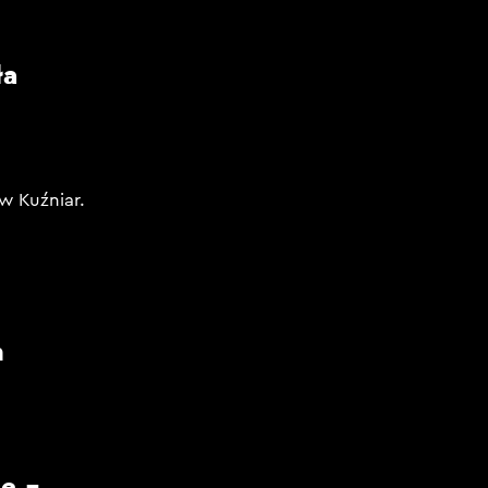
ła
w Kuźniar.
m
e –