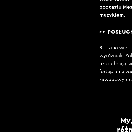
podcastu Męs
muzykiem.
>> POSŁUC
Rodzina wielod
wyróżniali. Za
uzupełniają s
fortepianie za
zawodowy muzy
My,
różn