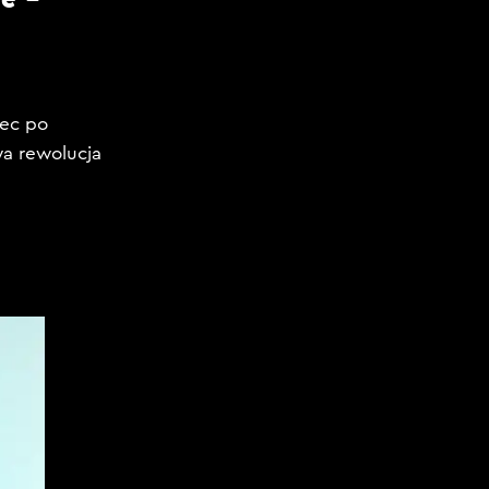
iec po
wa rewolucja