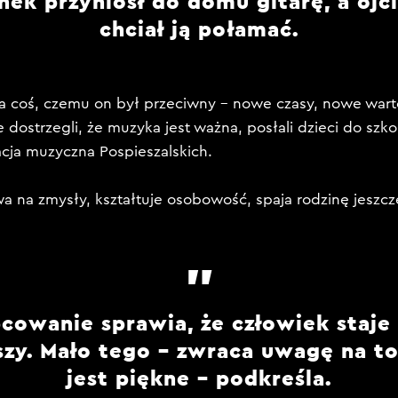
nek przyniósł do domu gitarę, a ojc
chciał ją połamać.
 coś, czemu on był przeciwny – nowe czasy, nowe warto
 dostrzegli, że muzyka jest ważna, posłali dzieci do szkoł
cja muzyczna Pospieszalskich.
 na zmysły, kształtuje osobowość, spaja rodzinę jeszcz
cowanie sprawia, że człowiek staje 
szy. Mało tego – zwraca uwagę na to
jest piękne – podkreśla.