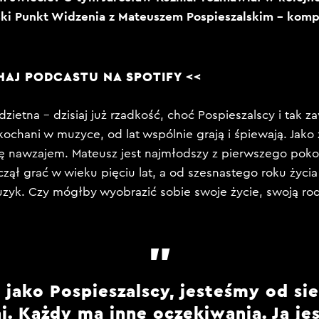
ki Punkt Widzenia z Mateuszem Pospieszalskim – komp
HAJ PODCASTU NA
SPOTIFY
<<
zietna – dzisiaj już rzadkość, choć Pospieszalscy i tak z
kochani w muzyce, od lat wspólnie grają i śpiewają. Jako
ię nawzajem. Mateusz jest najmłodszy z pierwszego poko
czął grać w wieku pięciu lat, a od szesnastego roku życia
k. Czy mógłby wyobrazić sobie swoje życie, swoją rod
 jako Pospieszalscy, jesteśmy od si
i. Każdy ma inne oczekiwania. Ja j