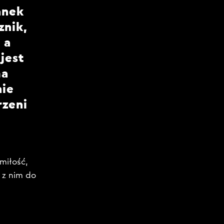
anek
znik,
 a
jest
ma
nie
rzeni
miłość,
 z nim do