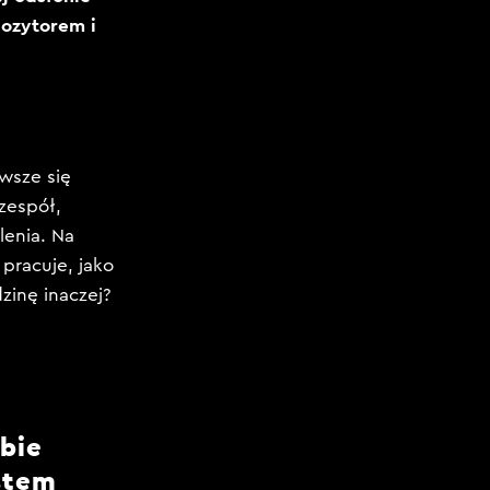
ozytorem i
awsze się
 zespół,
lenia. Na
 pracuje, jako
zinę inaczej?
ebie
estem