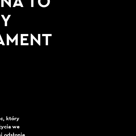
NA TO
Y
AMENT
c, który
życia we
j odsłonie