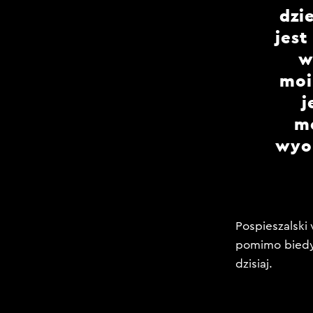
dzi
jest
w
moi
j
mo
wyob
Pospieszalski
pomimo biedy.
dzisiaj.