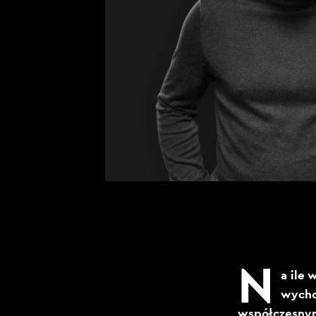
N
a ile 
wycho
współczesnym