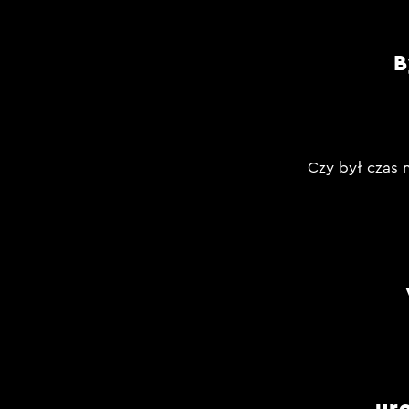
B
Czy był czas n
ur