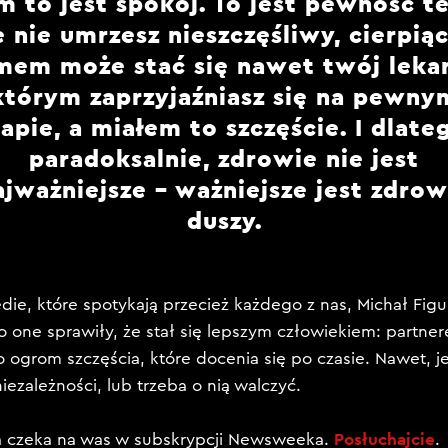
 to jest spokój. To jest pewność t
e nie umrzesz nieszczęśliwy, cierpiąc
em może stać się nawet twój lekar
którym zaprzyjaźniasz się na pewny
apie, a miałem to szczęście. I dlate
paradoksalnie, zdrowie nie jest
ajważniejsze – ważniejsze jest zdrow
duszy.
die, które spotykają przecież każdego z nas, Michał Figu
To one sprawiły, że stał się lepszym człowiekiem: partne
ogrom szczęścia, które docenia się po czasie. Nawet, jeże
iezależności, lub trzeba o nią walczyć.
Posłuchajcie
 czeka na was w subskrypcji Newsweeka.
.