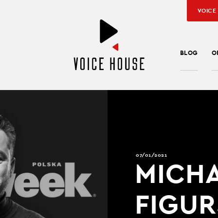
VOICE
BLOG
O
07/01/2021
MICH
FIGUR