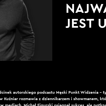
NAJW
JEST
odcinek autorskiego podcastu Męski Punkt Widzenia – 
aw Kuźniar rozmawia z dziennikarzem i showmanem, któr
 w mediach. Michał Figurski osiągnął sukces, ale potkną