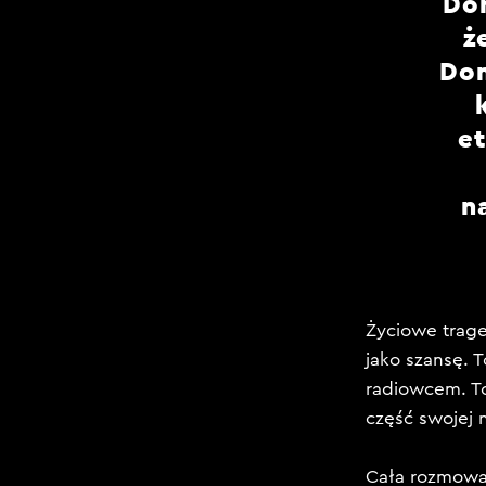
Dom
ż
Dom
et
n
Życiowe trage
jako szansę. 
radiowcem. To 
część swojej n
Cała rozmowa