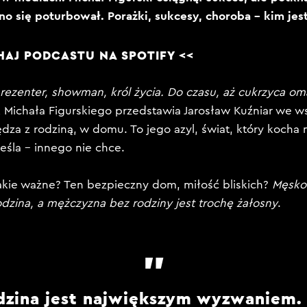
o się poturbował. Porażki, sukcesy, choroba – kim jest
HAJ PODCASTU NA
SPOTIFY
<<
prezenter, showman, król życia. Do czasu, aż cukrzyca oma
 Michała Figurskiego przedstawia Jarosław Kuźniar we ws
za z rodziną, w domu. To jego azyl, świat, który kocha n
eśla – innego nie chce.
akie ważne? Ten bezpieczny dom, miłość bliskich?
Męsko
odzina, a mężczyzna bez rodziny jest trochę żałosny
.
dzina jest największym wyzwaniem. 