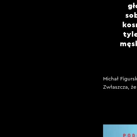
gł
sob
kos
tyl
męsk
Michał Figurs
Zwłaszcza, że