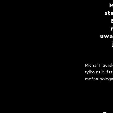
M
st
uwa
Michał Figurs
tylko najbliżs
można polegać.