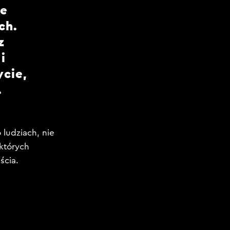
le
ch.
z
i
cie,
.
 ludziach, nie
 których
ścia.