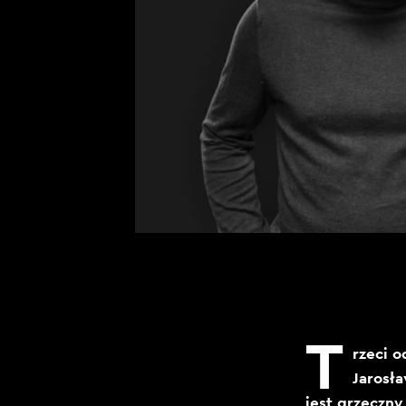
T
rzeci 
Jarosł
jest grzeczny