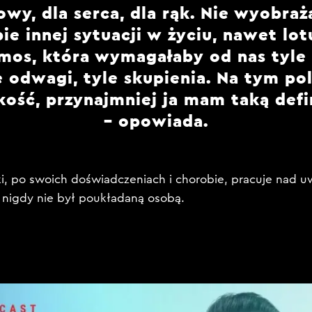
owy, dla serca, dla rąk. Nie wyobra
ie innej sytuacji w życiu, nawet lo
mos, która wymagałaby od nas tyle s
e odwagi, tyle skupienia. Na tym po
ość, przynajmniej ja mam taką defi
– opowiada.
ki, po swoich doświadczeniach i chorobie, pracuje nad u
 nigdy nie był poukładaną osobą.