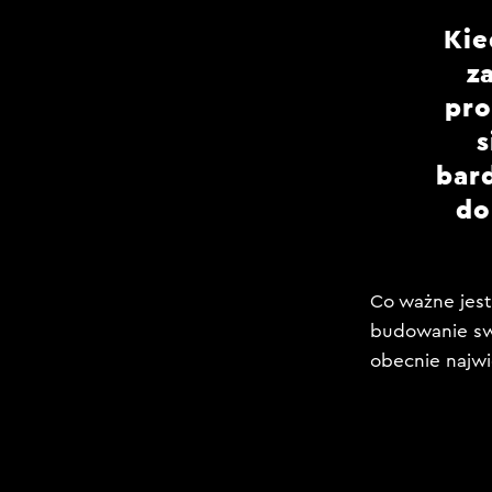
Kie
z
pro
s
bar
do
Co ważne jest 
budowanie swo
obecnie najwi