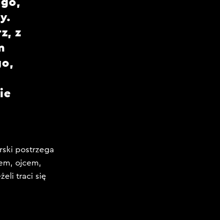
ego,
y.
z, z
m
go,
ie
rski postrzega
rem, ojcem,
li traci się