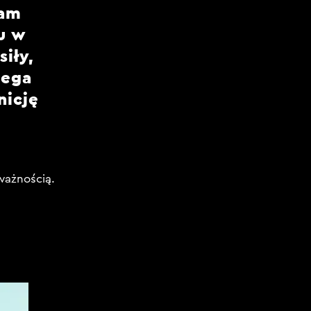
żam
tu w
iły,
lega
nicję
ważnością.