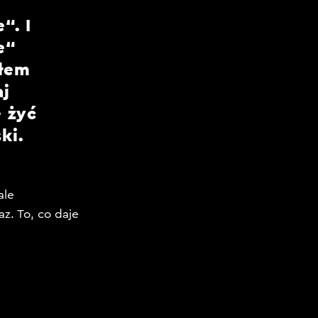
“. I
e“
ałem
aj
 żyć
ki.
ale
z. To, co daje