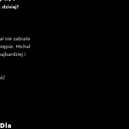
 dzisiaj?
l nie zabrała
tępie. Michał
ajbardziej i
ść
Dla