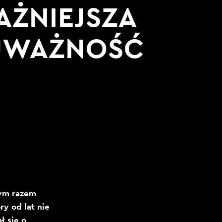
AŻNIEJSZA
 UWAŻNOŚĆ
tym razem
y od lat nie
ł się o