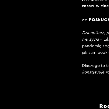
zdrowie. Mocn
>> POSŁUC
Dziennikarz, 
mu życia
– tak
pandemię spęd
jak sam podkr
Dlaczego to t
konstytuuje r
Ro