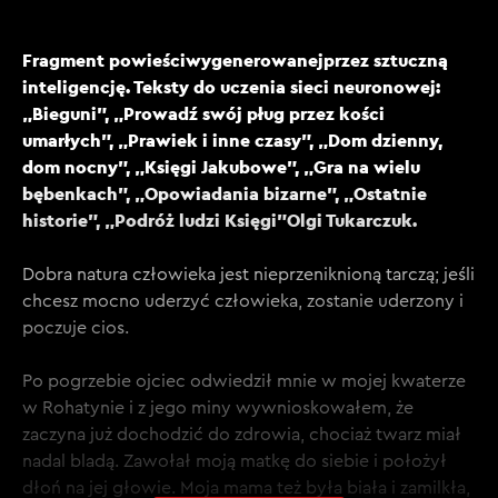
Fragment powieściwygenerowanejprzez sztuczną
inteligencję. Teksty do uczenia sieci neuronowej:
„Bieguni”, „Prowadź swój pług przez kości
umarłych”, „Prawiek i inne czasy”, „Dom dzienny,
dom nocny”, „Księgi Jakubowe”, „Gra na wielu
bębenkach”, „Opowiadania bizarne”, „Ostatnie
historie”, „Podróż ludzi Księgi”Olgi Tukarczuk.
Dobra natura człowieka jest nieprzeniknioną tarczą; jeśli
chcesz mocno uderzyć człowieka, zostanie uderzony i
poczuje cios.
Po pogrzebie ojciec odwiedził mnie w mojej kwaterze
w Rohatynie i z jego miny wywnioskowałem, że
zaczyna już dochodzić do zdrowia, chociaż twarz miał
nadal bladą. Zawołał moją matkę do siebie i położył
dłoń na jej głowie. Moja mama też była biała i zamilkła,