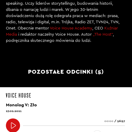
speaking. Uczy liderów storytellingu, budowania historii,
dbania o narrację ludzi i marek. W jego 30-letnim
Następnego dnia napisałem list do Buchbindera.
doświadczeniu dużą rolę odegrała praca w mediach: prasa,
Powiedziałem jej, że wyjeżdżam, ale nie wrócę do
radio, telewizja i digital, m.in. Trójka, Radio ZET, TVN24, TVN,
Lwowa, dopóki nie skończę pracy. Powiedziałem to i
Onet. Obecnie mentor
Voice House Academy
, CEO
Kuźniar
Media
i redaktor naczelny Voice House. Autor
„The Host”
,
miałem to na myśli. Żałowałem nawet, że się
podręcznika skutecznego mówienia do ludzi.
poznaliśmy, bo gdybyśmy się nie spotkali, nigdy nie
mieszkałbym tutaj w Rohatynie, nigdy bym nie
wstawał o świcie i nie podróżował tymi niekończącymi
się powozami, a tego bukietu nigdy bym nie dał córce
POZOSTAŁE ODCINKI (5)
tego księdza. Ale spotkaliśmy się, staliśmy w drzwiach
jej domu i wymieniliśmy słowa. Btwazczania, jak ją
nazwałem, często niepotrzebnie się o mnie martwiła i
nie wiedziałem, że istotą naszego spotkania było to, że
nic nie mówiliśmy. Poprosiłem ją, żeby spotkała się ze
Monolog V: Zło
mną gdzieś w mieście. Nie wyjaśniłem jej demona Rosz
27.02.2021
Pinah.
00:00
/
56:57
Następnego wieczoru wyszedłem pieszo, tylko trochę