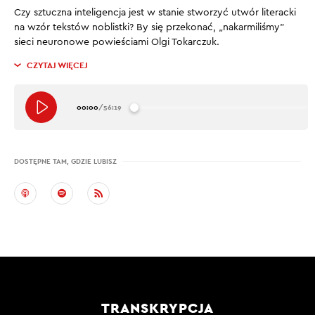
Czy sztuczna inteligencja jest w stanie stworzyć utwór literacki
na wzór tekstów noblistki? By się przekonać, „nakarmiliśmy”
sieci neuronowe powieściami Olgi Tokarczuk.
CZYTAJ WIĘCEJ
00:00
/
56:19
DOSTĘPNE TAM, GDZIE LUBISZ
TRANSKRYPCJA