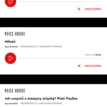
i po raz pierwszy od tygodni – na tych dziwnych
UDOSTĘPNIJ
ulicach – usłyszałem jęk końskich kopyt. Biedak musiał
zamarznąć na śmierć. Położyłem go na chodniku obok
siebie, a potem zrobiło się cicho, ale wiedziałem, że
tam jest, czułem jego cichy oddech. Poza tym zimno
wpłynęło też na polskie słowa w mojej głowie i od
rana do wieczora wracały do mnie bezbłędnie – trzy to
Miłość
cztery, czas płynie.
24.12.2020
PROWADZĄCY: JAROSŁAW KUŹNIAR
00:00
/
37:25
Po kilku godzinach szare niebo pojaśniało, świat stał się
nieruchomy, a ja poczułem na twarzy gorącą i wilgotną
UDOSTĘPNIJ
pieszczotę – uczucie dreszczy. Czułem się kochany
przez Boga, czułem się kochany przez Jego Obecność.
O poczcie
Poczta, która do ciebie przychodzi, jest już przed
Jak uczynić z maszyny artystę? Piotr Psyllos
twoimi oczami, widzisz tylko drugą jej połowę.
24.12.2020
PROWADZĄCY: JAROSŁAW KUŹNIAR
Naprawdę nie wiesz, o co chodzi, istnieje niewidzialna