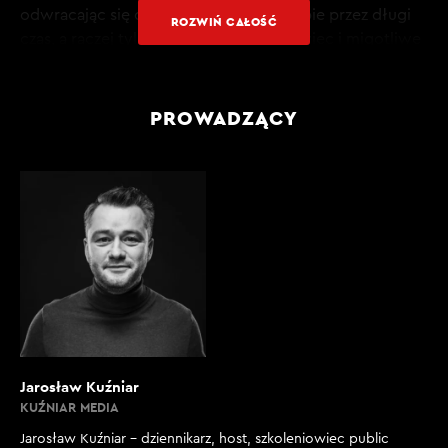
odwracając się od męża. Patrzyli na siebie przez długi
ROZWIŃ CAŁOŚĆ
czas, a raczej tylko przyćmiony blask świec i migotliwe
światło świec sprawiło, że ten długi moment był
rozpoznawalny. Abraham Łabęcki ostatecznie przerwał
ciszę:
PROWADZĄCY
– Widzieliście pochwałę – powiedział Łabęcki, jakby
recytował wersety. Zakończył szczerym życzeniem,
żebyśmy mogli się teraz dogadać. Jego słowa były jak
muchy brzęczące w słoiku. Nie sądzę, żeby zrozumiał,
co się dzisiaj tutaj stało. Dlatego myślę, że nie chciał,
żebyśmy cokolwiek wiedzieli. Nic po nim nie zostało. A
może pozbył się wszystkiego, co po nim zostało? Nie
sądzę, żeby chciał nam przeszkadzać; kazał nam
zachować to w tajemnicy. Powiedział, że taka jest wola
Boga. I wszyscy myśleli, że to prawda. Ale teraz
Jarosław Kuźniar
dowiadujemy się, że od tego czasu zapanowała
KUŹNIAR MEDIA
ogromna pustka, zjednoczeni jesteśmy jak chleb.
Jarosław Kuźniar – dziennikarz, host, szkoleniowiec public
Zaciśnięta pięść odrzucona. Tak się czułem.