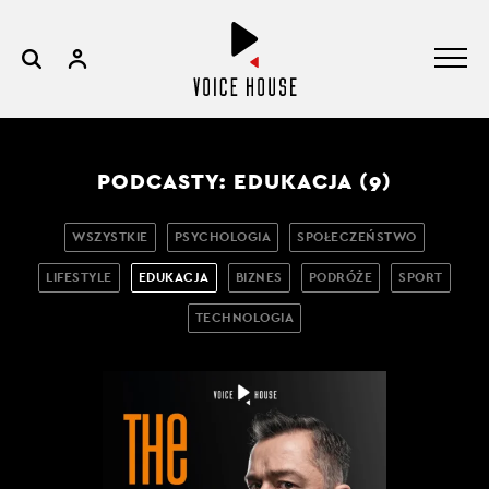
PODCASTY: EDUKACJA (9)
WSZYSTKIE
PSYCHOLOGIA
SPOŁECZEŃSTWO
LIFESTYLE
EDUKACJA
BIZNES
PODRÓŻE
SPORT
TECHNOLOGIA